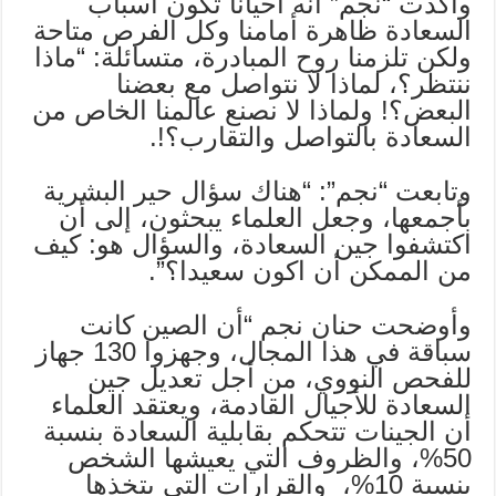
وأكدت “نجم” أنه أحيانا تكون أسباب
السعادة ظاهرة أمامنا وكل الفرص متاحة
ولكن تلزمنا روح المبادرة، متسائلة: “ماذا
ننتظر؟، لماذا لا نتواصل مع بعضنا
البعض؟! ولماذا لا نصنع عالمنا الخاص من
السعادة بالتواصل والتقارب؟!.
وتابعت “نجم”: “هناك سؤال حير البشرية
بأجمعها، وجعل العلماء يبحثون، إلى أن
اكتشفوا جين السعادة، والسؤال هو: كيف
من الممكن أن اكون سعيدا؟”.
وأوضحت حنان نجم “أن الصين كانت
سباقة في هذا المجال، وجهزوا 130 جهاز
للفحص النووي، من أجل تعديل جين
السعادة للأجيال القادمة، ويعتقد العلماء
أن الجينات تتحكم بقابلية السعادة بنسبة
50%، والظروف التي يعيشها الشخص
بنسبة 10%، والقرارات التي يتخذها