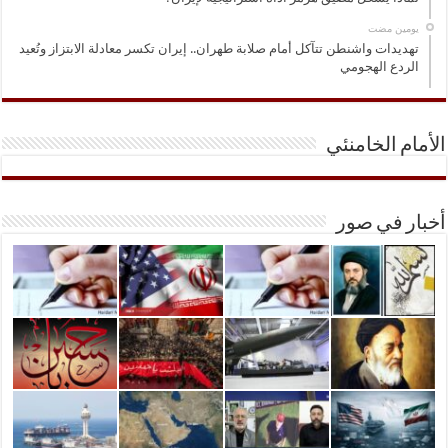
‏يومين مضت
تهديدات واشنطن تتآكل أمام صلابة طهران.. إيران تكسر معادلة الابتزاز وتُعيد
الردع الهجومي
الأمام الخامنئي
أخبار في صور