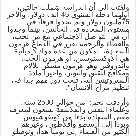
ولفتت إلى أن الدراسة شملت حالتين،
أولهما دخله السنوي 45 ألف دولار، والآخر
75مليون دولار ولم يجدوا فرقاً، في
مستوى السعادة في الحالتين، بينما وجدوا
أن في التواصل الاجتماعي مع من نحب،
والعطاء والرحمة يفرز في الدماغ هرمون
السعادة، المكون من عدة مواد كيميائية
هي الأوكسيتوسين، أو هرمون الحب،
وأندروفين وهو هرمون مسكن للآلام
ومكافح للقلق والتوتر، واخيرا مادة
السيروتينين التي تلعب دور مهم جدا في
تنظيم مزاج الانسان”.
وأردفت نجم: “من حوالي 2500 سنة،
وعلماء النفس والفلاسفة يسعون لمعرفة
معنى السعادة بدءا من كونفوشيوس
وبوذا إلى أرسطو وأفلاطون، وغيرهم
الكثير من العلماء إلى يومنا هذا، وتوصلو