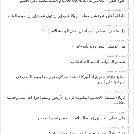
علوم القرآن محاضرات القاها حجة الاسلام السيد محمد باقر الحكيم
ماذا لو أعلن عن فشل حملة أمريكا على إيران فهل تصبح إيران سيدة العالم
هل تكشف المواجهة مع إيران أفول الهيمنة الأميركية؟
‏يوم واحد مضت
متى يُوصف رئيس دولة بأنه «غبي»
‏يوم واحد مضت
تفسير الميزان : السيد الطباطبائي
‏يوم واحد مضت
مخاوف إزاء جاهزيتها.. أميركا استخدمت كل صواريخها بعيدة المدى في
عدوانها على إيران
‏يوم واحد مضت
كربلاء تستقبل الحشود المليونية لزيارة الأربعين وسط إجراءات أمنية وخدمية
متكاملة
‏يوم واحد مضت
على خطى الحسين (عليه السلام) د. أحمد راسم النفيس
‏يومين مضت
لماذا يشكّل مضيق هرمز أداة استراتيجية لإيران؟