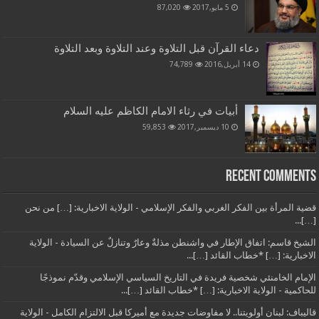
5 مايو,2017
87,020
دعاء القرآن قبل التلاوة وعند التلاوة وبعد التلاوة
14 أبريل,2016
74,789
أبيات في رثاء الامام الكاظم عليه السلام
10 ديسمبر,2017
59,853
Recent Comments
قضية المرأة بين الفكر الغربي والفكر الإسلامي - الولاية الاخبارية: […] من نحن
[…]...
الشيخ قاسم: اتفاق الإطار في واشنطن مذلةٌ وعارٌ وتنازلٌ عن السيادة - الولاية
الاخبارية: […] *خطاب القائد […]...
الإمام الخامنئي شخصية فريدة في التاريخ السياسي الإسلامي وقدّم نموذجًا
للحاكمية - الولاية الاخبارية: […] *خطاب القائد […]...
قاليباف: لبنان أولويتنا.. لا مفاوضات جديدة مع أميركا قبل الالتزام الكامل - الولاية