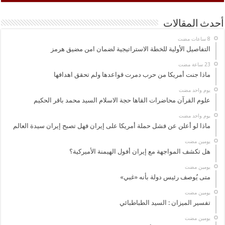
أحدث المقالات
التفاصيل الأولية للخطة الاستراتيجية لضمان امن مضيق هرمز
ماذا جنت أمريكا من حرب دمرت قواعدها ولم تحقق اهدافها
‏يوم واحد مضت
علوم القرآن محاضرات القاها حجة الاسلام السيد محمد باقر الحكيم
‏يوم واحد مضت
ماذا لو أعلن عن فشل حملة أمريكا على إيران فهل تصبح إيران سيدة العالم
‏يومين مضت
هل تكشف المواجهة مع إيران أفول الهيمنة الأميركية؟
‏يومين مضت
متى يُوصف رئيس دولة بأنه «غبي»
‏يومين مضت
تفسير الميزان : السيد الطباطبائي
‏يومين مضت