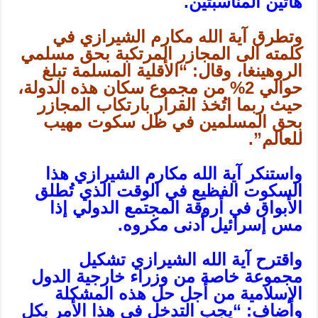
هاتين المناسبتين.
وتطرق آية الله مكارم الشيرازي في
كلمته الى المجازر المرتكبة بحق مسلمي
الروهينغا، وقال: “الأقلية المسلمة تبلغ
حوالي 2% من مجموع سكان هذه الدولة،
حيث ربما اتُخذ القرار بارتكاب المجازر
بحق المسلمين في ظل سكوت مهيب
للعالم”.
واستنكر آية الله مكارم الشيرازي هذا
السكوت الفظيع في الوقت الذي تُطلق
الأبواق في أروقة المجتمع الدولي إذا
مس إسرائيل أدنى مكروه.
واقترح آية الله الشيرازي تشكيل
مجموعة خاصة من وزراء خارجية الدول
الإسلامية من أجل حل هذه المشكلة
وأضاف: “يجب التدخل في هذا الأمر بكل