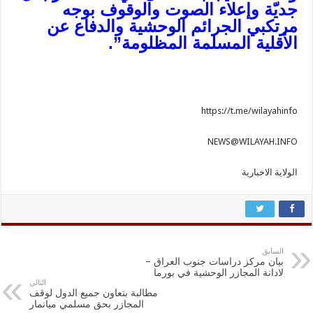
جديّة وإعلاء الصوت والوقوف بوجه
مرتكبي الجرائم الوحشية والدفاع عن
الأقلية المسلمة المظلومة”.
https://t.me/wilayahinfo
NEWS@WILAYAH.INFO
الولاية الاخبارية
السابق
بيان مركز دراسات جنوب العراق –
لادانة المجازر الوحشية في بورما
التالي
مطالبة بتعاون جميع الدول لوقف
المجازر بحق مسلمي ميانمار