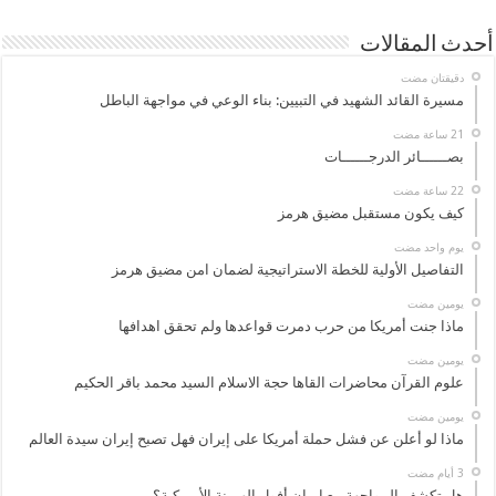
أحدث المقالات
‏دقيقتان مضت
مسيرة القائد الشهيد في التبيين: بناء الوعي في مواجهة الباطل
بصــــــائر الدرجــــــات
كيف يكون مستقبل مضيق هرمز
‏يوم واحد مضت
التفاصيل الأولية للخطة الاستراتيجية لضمان امن مضيق هرمز
‏يومين مضت
ماذا جنت أمريكا من حرب دمرت قواعدها ولم تحقق اهدافها
‏يومين مضت
علوم القرآن محاضرات القاها حجة الاسلام السيد محمد باقر الحكيم
‏يومين مضت
ماذا لو أعلن عن فشل حملة أمريكا على إيران فهل تصبح إيران سيدة العالم
هل تكشف المواجهة مع إيران أفول الهيمنة الأميركية؟