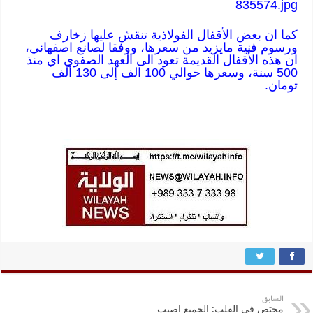
كما ان بعض الأقفال الفولاذية تنقش عليها زخارف
ورسوم فنية مايزيد من سعرها، ووفقا لصانع اصفهاني،
ان هذه الأقفال القديمة تعود الى العهد الصفوي اي منذ
500 سنة، وسعرها حوالي 100 الف إلى 130 ألف
تومان.
السابق
مختص في القلب: الجميع اصيب