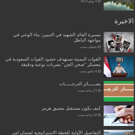
6 يوليو,2023
الاخيرة
مسيرة القائد الشهيد في التبيين: بناء الوعي في
مواجهة الباطل
‏دقيقتان مضت
القوات اليمنية تستهدف حشود القوات السعودية في
معسكر “صحن الجن” بضربات نوعية ودقيقة
بصــــــائر الدرجــــــات
كيف يكون مستقبل مضيق هرمز
التفاصيل الأولية للخطة الاستراتيجية لضمان امن