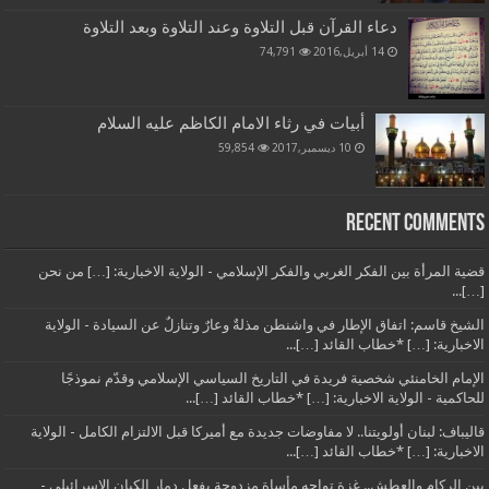
دعاء القرآن قبل التلاوة وعند التلاوة وبعد التلاوة
14 أبريل,2016
74,791
أبيات في رثاء الامام الكاظم عليه السلام
10 ديسمبر,2017
59,854
Recent Comments
قضية المرأة بين الفكر الغربي والفكر الإسلامي - الولاية الاخبارية: […] من نحن
[…]...
الشيخ قاسم: اتفاق الإطار في واشنطن مذلةٌ وعارٌ وتنازلٌ عن السيادة - الولاية
الاخبارية: […] *خطاب القائد […]...
الإمام الخامنئي شخصية فريدة في التاريخ السياسي الإسلامي وقدّم نموذجًا
للحاكمية - الولاية الاخبارية: […] *خطاب القائد […]...
قاليباف: لبنان أولويتنا.. لا مفاوضات جديدة مع أميركا قبل الالتزام الكامل - الولاية
الاخبارية: […] *خطاب القائد […]...
بين الركام والعطش.. غزة تواجه مأساة مزدوجة بفعل دمار الكيان الإسرائيلي -