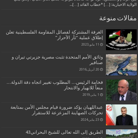
الولاية الاخبارية: […] *خطاب القائد […]...
مقالات منوعة
الغرفة المشتركة لفصائل المقاومة الفلسطينية تعلن
إطلاق عملية “ثأر الأحرار”
11 مايو,2023
وثائق الأمم المتحدة تثبت مصرية جزيرتي تيران و
صنافير
20 أبريل,2016
فخامة الرئيس… المطلوب تغيير اتجاه دفة الدولة…
منعاً للانهيار والانتحار
1 يناير,2019
عبداللهيان يؤكد ضرورة قيام مجلس الأمن بمتابعة
تحركات الصهاينة المزعزعة للاستقرار
23 يناير,2024
الطريق إلى الله تعالى للشيخ البحراني43