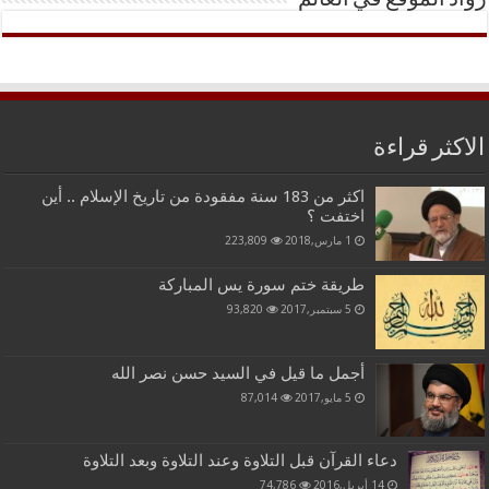
الاكثر قراءة
اكثر من 183 سنة مفقودة من تاريخ الإسلام .. أين
اختفت ؟
1 مارس,2018
223,809
طريقة ختم سورة يس المباركة
5 سبتمبر,2017
93,820
أجمل ما قيل في السيد حسن نصر الله
5 مايو,2017
87,014
دعاء القرآن قبل التلاوة وعند التلاوة وبعد التلاوة
14 أبريل,2016
74,786