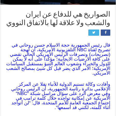
الصواريخ هي للدفاع عن ايران
والشعب ولا علاقة لها بالاتفاق النووي
قال رئيس الجمهورية حجة الاسلام حسن روحاني في
تصريح لقناة NBC التلفزيونية الأمريكية، أن لهجة
(تصريحات) وتصرفات الرئيس الأمريكي الحالي تقضي
على كافة الارضيات الايجابية؛ مؤكّدا على أنه لا يمكن
للدول والخبراء وشعوب العالم التنبؤ بمستقبل السياسات
الأمريكية؛ الامر الذي يضر قبل كل شيئ بمصالح الشعب
الأمريكي.
وأفادت وكالة تسنيم الدولية للأنباء نقلا عن المركز
الإعلامي بدائرة رئاسة الجمهورية، أن الرئيس روحاني
وفي معرض الرد على سؤال مراسل شبكة “NBC”
الأمريكية عن إمكانية تواجده خلال كلمة ترامب في
اجتماع الجمعية العامة للأمم المتحدة، قال: “لن أتواجد
أثناء كلمته، لكنني قد أسمعها”.