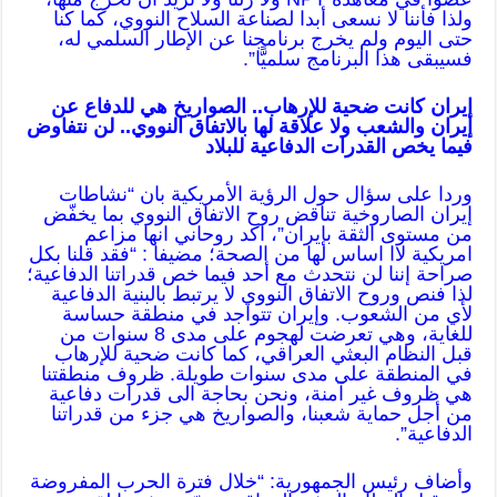
ولذا فأننا لا نسعى أبدا لصناعة السلاح النووي، كما كنا
حتى اليوم ولم يخرج برنامجنا عن الإطار السلمي له،
فسيبقى هذا البرنامج سلميًّا”.
إيران كانت ضحية للإرهاب.. الصواريخ هي للدفاع عن
إيران والشعب ولا علاقة لها بالاتفاق النووي.. لن نتفاوض
فيما يخص القدرات الدفاعية للبلاد
وردا على سؤال حول الرؤية الأمريكية بان “نشاطات
إيران الصاروخية تناقض روح الاتفاق النووي بما يخفّض
من مستوى الثقة بإيران”، اكد روحاني انها مزاعم
امريكية لاا اساس لها من الصحة؛ مضيفا : “فقد قلنا بكل
صراحة إننا لن نتحدث مع أحد فيما خص قدراتنا الدفاعية؛
لذا فنص وروح الاتفاق النووي لا يرتبط بالبنية الدفاعية
لأي من الشعوب. وإيران تتواجد في منطقة حساسة
للغاية، وهي تعرضت لهجوم على مدى 8 سنوات من
قبل النظام البعثي العراقي، كما كانت ضحية للإرهاب
في المنطقة على مدى سنوات طويلة. ظروف منطقتنا
هي ظروف غير آمنة، ونحن بحاجة الى قدرات دفاعية
من أجل حماية شعبنا، والصواريخ هي جزء من قدراتنا
الدفاعية”.
وأضاف رئيس الجمهورية: “خلال فترة الحرب المفروضة