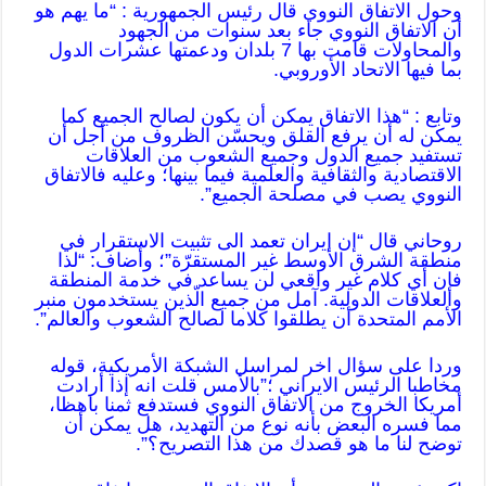
وحول الاتفاق النووي قال رئيس الجمهورية : “ما يهم هو
أن الاتفاق النووي جاء بعد سنوات من الجهود
والمحاولات قامت بها 7 بلدان ودعمتها عشرات الدول
بما فيها الاتحاد الأوروبي.
وتابع : “هذا الاتفاق يمكن أن يكون لصالح الجميع كما
يمكن له أن يرفع القلق ويحسّن الظروف من أجل أن
تستفيد جميع الدول وجميع الشعوب من العلاقات
الاقتصادية والثقافية والعلمية فيما بينها؛ وعليه فالاتفاق
النووي يصب في مصلحة الجميع”.
روحاني قال “إن إيران تعمد الى تثبيت الاستقرار في
منطقة الشرق الأوسط غير المستقرّة”؛ وأضاف: “لذا
فإن أي كلام غير واقعي لن يساعد في خدمة المنطقة
والعلاقات الدولية. آمل من جميع الّذين يستخدمون منبر
الأمم المتحدة أن يطلقوا كلاما لصالح الشعوب والعالم”.
وردا على سؤال اخر لمراسل الشبكة الأمريكية، قوله
مخاطبا الرئيس الايراني ؛”بالأمس قلت انه إذا أرادت
أمريكا الخروج من الاتفاق النووي فستدفع ثمنا باهظا،
مما فسره البعض بأنه نوع من التهديد، هل يمكن أن
توضح لنا ما هو قصدك من هذا التصريح؟”.