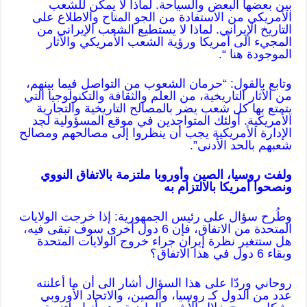
بين بعضها البعض والسياحة. لماذا لا يمكن للشعب
الأمريكي من الاستفادة من الجو المتاح والاطلاع على
التاريخ الإيراني. لماذا لا يستطيع الشعب الإيراني من
المجيء الى أمريكا ورؤية الشعب الأمريكي والآثار
الموجودة هنا “.
وتابع بالقول: “حرمان الشعوب من التواصل فيما بينهم،
من الآثار التاريخية، من العلم والثقافة والتكنولوجيا التي
يتمتع بها كل شعب يضر بالمصالح التاريخية والتجارية
الأمريكية. أولئك المتواجدين في موقع المسؤولية لچد
الإدارة الأمريكية يجب أن ينظروا إلى مصالحهم ومصالح
شعبهم بالحد الأدنى”.
ولفت روسيا، الصين وأوروبا ملتزمة بالاتفاق النووي
ونصحوا أمريكا بالالتزام به
وطُرح سؤال على رئيس الجمهورية: إذا خرجت الولايات
المتحدة من الاتفاق، فإن 6 دول أخرى سوف تبقى فيه،
هل ستتغير نظرة إيران جراء خروج الولايات المتحدة
وبقاء 6 دول في هذا الاتفاق؟
روحاني وردّا على هذا السؤال أشار الى أن ما أعلنته
عدد من الدول كـ روسيا، والصين، والاتحاد الأوروبي