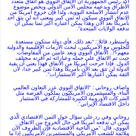
اكد رئيس الجمهورية أن الاتفاق النووي هو اتفاق متعدد
الأطراق ويدعمه مجلس الأمن الدولي ويخص موضوع
عدم انتشار الأسلحة النووية، ولذا فإن خروج أمريكا من
الاتفاق النووي سيكون له ثمن كبير بمعنى أنه لن يثق احد
بأمريكا بعد الآن وهذا يمكن اعتباره أكبر ثمنا يمكن أن
تدفعه الولايات المتحدة”.
واستطرد قائلا : “بعد ذلك، فأي دولة ستكون مستعدة
للجلوس مع الأمريكيين، لبحث الأزمات الإقليمية والدولية
معهم؟!.. الاتفاق النووي وبعد عامين من المفاوضات
حيت تم الاتفاق على جمله وعباراته ثم أقرته مختلف
الدول. فإذا خرجت أمريكا من الاتفاق فهذا يعني أن بقية
الدولة لن تثق بعد الآن بأمريكا وهذا ثمن كبير جدا، لأن
الثقة يمكن اعتبارها أكبر الاستثمارات”.
واضاف روحاني : “الاتفاق النووي عزز التعاون العالمي
البناء، والمستثمرون الأمريكيّون يملكون الفرصة مثل
الشركات الأوروبية الكبيرة للمشاركة في الاستثمار
داخل الاقتصاد الإيراني”.
روحاني وفي رد على سؤال حول الثمن الاقتصادي الّذي
يمكن أن تدفعه أمريكا في حال الخروج من الاتفاق
النووي، قال: “من الناحية الاقتصادية فإن الظروف الآن
ملائمة للشعب الأمريكي والمستثمرين الأمريكيين إذا ما