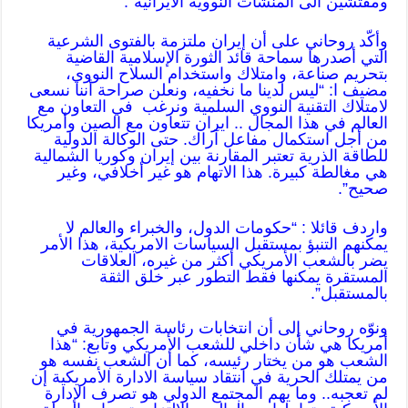
ومفتشين الى المنشآت النووية الايرانية”.
وأكّد روحاني على أن إيران ملتزمة بالفتوى الشرعية
التي أصدرها سماحة قائد الثورة الإسلامية القاضية
بتحريم صناعة، وامتلاك واستخدام السلاح النووي،
مضيف ا: “ليس لدينا ما نخفيه، ونعلن صراحة أننا نسعى
لامتلاك التقنية النووي السلمية ونرغب في التعاون مع
العالم في هذا المجال .. ايران تتعاون مع الصين وأمريكا
من أجل استكمال مفاعل آراك. حتى الوكالة الدولية
للطاقة الذرية تعتبر المقارنة بين إيران وكوريا الشمالية
هي مغالطة كبيرة. هذا الاتهام هو غير أخلافي، وغير
صحيح”.
واردف قائلا : “حكومات الدول، والخبراء والعالم لا
يمكنهم التنبؤ بمستقبل السياسات الامريكية، هذا الأمر
يضر بالشعب الأمريكي أكثر من غيره، العلاقات
المستقرة يمكنها فقط التطور عبر خلق الثقة
بالمستقبل”.
ونوّه روحاني إلى أن انتخابات رئاسة الجمهورية في
أمريكا هي شأن داخلي للشعب الأمريكي وتابع: “هذا
الشعب هو من يختار رئيسه، كما أن الشعب نفسه هو
من يمتلك الحرية في انتقاد سياسة الادارة الأمريكية إن
لم تعجبه.. وما يهم المجتمع الدولي هو تصرف الإدارة