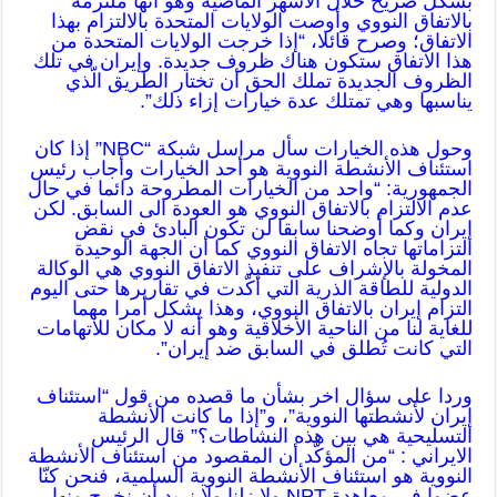
بشكل صريح خلال الأشهر الماضية وهو أنها ملتزمة
بالاتفاق النووي وأوصت الولايات المتحدة بالالتزام بهذا
الاتفاق؛ وصرح قائلا، “إذا خرجت الولايات المتحدة من
هذا الاتفاق ستكون هناك ظروف جديدة. وإيران في تلك
الظروف الجديدة تملك الحق أن تختار الطريق الّذي
يناسبها وهي تمتلك عدة خيارات إزاء ذلك”.
وحول هذه الخيارات سأل مراسل شبكة “NBC” إذا كان
استئناف الأنشطة النووية هو أحد الخيارات وأجاب رئيس
الجمهورية: “واحد من الخيارات المطروحة دائما في حال
عدم الالتزام بالاتفاق النووي هو العودة الى السابق. لكن
إيران وكما أوضحنا سابقا لن تكون البادئ في نقض
التزاماتها تجاه الاتفاق النووي كما أن الجهة الوحيدة
المخولة بالإشراف على تنفيذ الاتفاق النووي هي الوكالة
الدولية للطاقة الذرية التي أكّدت في تقاريرها حتى اليوم
التزام إيران بالاتفاق النووي، وهذا يشكل أمرا مهما
للغاية لنا من الناحية الأخلاقية وهو أنه لا مكان للاتهامات
التي كانت تُطلق في السابق ضد إيران”.
وردا على سؤال اخر بشأن ما قصده من قول “استئناف
إيران لأنشطتها النووية”، و”إذا ما كانت الأنشطة
التسليحية هي بين هذه النشاطات؟” قال الرئيس
الايراني : “من المؤكّد أن المقصود من استئناف الأنشطة
النووية هو استئناف الأنشطة النووية السلمية، فنحن كنّا
عضوا في معاهدة NPT ولا زلنا ولا نريد أن نخرج منها،