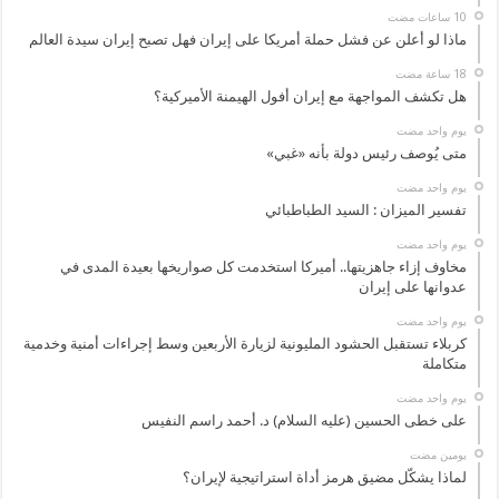
ماذا لو أعلن عن فشل حملة أمريكا على إيران فهل تصبح إيران سيدة العالم
هل تكشف المواجهة مع إيران أفول الهيمنة الأميركية؟
‏يوم واحد مضت
متى يُوصف رئيس دولة بأنه «غبي»
‏يوم واحد مضت
تفسير الميزان : السيد الطباطبائي
‏يوم واحد مضت
مخاوف إزاء جاهزيتها.. أميركا استخدمت كل صواريخها بعيدة المدى في
عدوانها على إيران
‏يوم واحد مضت
كربلاء تستقبل الحشود المليونية لزيارة الأربعين وسط إجراءات أمنية وخدمية
متكاملة
‏يوم واحد مضت
على خطى الحسين (عليه السلام) د. أحمد راسم النفيس
‏يومين مضت
لماذا يشكّل مضيق هرمز أداة استراتيجية لإيران؟