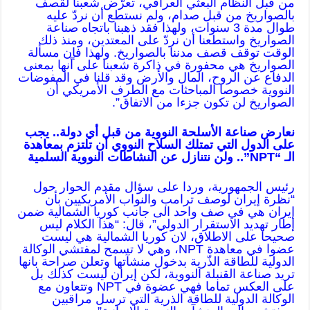
من قبل النظام البعثي العراقي، تعرّض شعبنا لقصف
بالصواريخ من قبل صدام، ولم نستطع أن نردّ عليه
طوال مدة 3 سنوات، ولهذا فقد ذهبنا باتجاه صناعة
الصواريخ واستطعنا أن نردّ على المعتدين، ومنذ ذلك
الوقت توقف قصف مدننا بالصواريخ. ولهذا فإن مسألة
الصواريخ هي محفورة في ذاكرة شعبنا على أنها بمعنى
الدفاع عن الروح، المال والأرض وقد قلنا في المفوضات
النووية خصوصا المباحثات مع الطرف الأمريكي أن
الصواريخ لن تكون جزءا من الاتفاق”.
نعارض صناعة الأسلحة النووية من قبل أي دولة.. يجب
على الدول التي تمتلك السلاح النووي أن تلتزم بمعاهدة
الـ “NPT”.. ولن نتنازل عن النشاطات النووية السلمية
رئيس الجمهورية، وردا على سؤال مقدم الحوار حول
“نظرة إيران لوصف ترامب والنواب الأمريكيين بأن
إيران هي في صف واحد الى جانب كوريا الشمالية ضمن
إطار تهديد الاستقرار الدولي”، قال: “هذا الكلام ليس
صحيحا على الاطلاق، لان كوريا الشمالية هي ليست
عضوا في معاهدة NPT، وهي لا تسمح لمفتشي الوكالة
الدولية للطاقة الذّرية بدخول منشآتها وتعلن صراحة بانها
تريد صناعة القنبلة النووية، لكن إيران ليست كذلك بل
على العكس تماما فهي عضوة في NPT وتتعاون مع
الوكالة الدولية للطاقة الذرية التي ترسل مراقبين