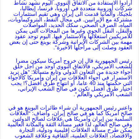
أرادوا الاستفادة من الاتفاق النووي. اليوم نشهد نشاط
شركات أوروبية متعددة في أوروبا، فرنسا، إيطاليا،
بلجيكا، وألمانيا قدمت الى إيران وهي تقيم استثمارات
مشتركة مع الإيرانيين. في مجال النفط، البتروكيماويات،
المياه، الصرف الصحي، سكك الحديد، المواصلات
والنقل، النقل الجوي وغيرها من المجالات التي يمكن
للأمريكيين استغلالها والاستثمار فيها. اليوم توجد عقود
مهمة بين الشركات الإيرانية وشركة بوينغ حتى إن بعض
العقود وصلت إلى مراحلها الأخيرة”.
رئيس الجمهورية قال إن خروج أمريكا سيكون مضرا
للشعب الأمريكي، فالاتفاق النووي أوجد من أجل خلق
أجواء جديدة من التعاون الدولي وتابع متسائلا: “هل نريد
الاستمرار في أجواء العلاقات بين إيران وأمريكا كالأجواء
التي حكمتها منذ 40 عاما، أو انتهاج طرق أفضل؟! يجب
اختيار طرق أفضل تكون في صالح الشعب الإيراني،
الشعب الأمريكي والعالم”.
واعتبر رئيس الجمهورية أن شراء طائرات البوينغ هو في
صالح أمريكا كما هو في صالح إيران، وأضاف: “العلاقات
السلمية بين إيران وأمريكا هي علاقات لصالح الدولتين
وفي صالح العالم، لذا فغير مسألة الثقة والمكانة العالمية
يمكن طرح مسألة العلاقات إقليمية ودولية، التجارة
والاقتصاد، العلاقات العلمية، الثقافية وعلاقة الشعوب