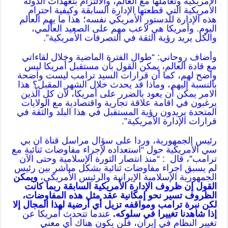
الأمريكية وتعاملها مع العالم، والالتزام بتعهدات الدولة
الأمريكية التي قطعتها الإدارة السابقة وكيفية احترام
هذه الإدارة للدستور الأمريكي نفسه؛ هذا ما يهم العالم
اليوم. وأمريكا هي لاعب مهم على الصعيد العالمي،
والكل يريد رؤية الثقة في التصرفات الأمريكية”.
وأضاف روحاني: “طوال الفترة الماضية وخلال لقاءاتي
مع قادة العالم، يمكن القول بأن مستقبل أمريكا ليس
واضح لهم، كما أن قرارات السيد ترامب ليست واضحة
بالنسبة إليهم، وماذا قد يحدث خلال الشهر المقبل؟ هذا
الامر يمكن أن يعود بالضرر على أمريكا، لأن كل الّذين
يرغبون في اقامة علاقة تجارية واقتصادية مع الولايات
المتحدة يريدون رؤية المستقبل في هذا البلد والثقة في
قرارات الإدارة الأمريكية”.
رئيس الجمهورية، وردا على سؤال مراسل قناة ان بي
سي الأمريكية حول “استعداده لإجراء مفاوضات ثنائية مع
ترامب”، قال : “منذ انتصار الثورة الإسلامية وحتى الآن
لم يسبق اجراء مفاوضات ثنائية بشكل مباشر بين رئيس
الجمهورية الإسلامية الإيرانية والرئيس الأمريكي،
ويمكن
القول إن ظروف الإدارة الأمريكية السابقة ربما كانت
الظروف تسير نحو إمكانية عقد مثل هذه المفاوضات،
لكن نبرة ترامب ومواقفه تزيل أي أرضية لهذا المجال إلا
إذا شاهدنا تغييرا في سلوكه.
عندما تتحدث أمريكا عن
تغيير النظام في إيران، فلن يكون هناك أي معنى