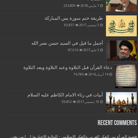
1 مارس,2018
223,809
طريقة ختم سورة يس المباركة
5 سبتمبر,2017
93,837
أجمل ما قيل في السيد حسن نصر الله
5 مايو,2017
87,016
دعاء القرآن قبل التلاوة وعند التلاوة وبعد التلاوة
14 أبريل,2016
74,786
أبيات في رثاء الامام الكاظم عليه السلام
10 ديسمبر,2017
59,852
Recent Comments
قضية المرأة بين الفكر الغربي والفكر الإسلامي - الولاية الاخبارية: […] من نحن