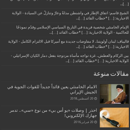
[…]...
الشيخ قاسم: اتفاق الإطار في واشنطن مذلةٌ وعارٌ وتنازلٌ عن السيادة - الولاية
الاخبارية: […] *خطاب القائد […]...
الإمام الخامنئي شخصية فريدة في التاريخ السياسي الإسلامي وقدّم نموذجًا
للحاكمية - الولاية الاخبارية: […] *خطاب القائد […]...
قاليباف: لبنان أولويتنا.. لا مفاوضات جديدة مع أميركا قبل الالتزام الكامل - الولاية
الاخبارية: […] *خطاب القائد […]...
بين الركام والعطش.. غزة تواجه مأساة مزدوجة بفعل دمار الكيان الإسرائيلي -
الولاية الاخبارية: […] *خطاب القائد […]...
مقالات منوعة
الامام الخامنئي يعين قائداً جديداً للقوات الجوية في
الجيش الإيراني
20 أغسطس,2018
احذر | وصلات «يو أس بي» من نوع «سي».. تدمر
جهازك الإلكتروني!
20 فبراير,2016