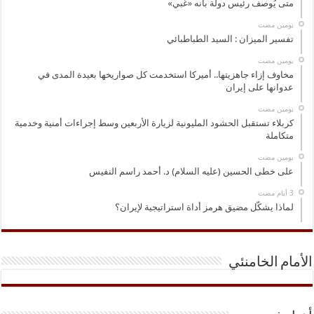
متى يُوصف رئيس دولة بأنه «غبي»
‏يومين مضت
تفسير الميزان : السيد الطباطبائي
‏يومين مضت
مخاوف إزاء جاهزيتها.. أميركا استخدمت كل صواريخها بعيدة المدى في
عدوانها على إيران
‏يومين مضت
كربلاء تستقبل الحشود المليونية لزيارة الأربعين وسط إجراءات أمنية وخدمية
متكاملة
‏يومين مضت
على خطى الحسين (عليه السلام) د. أحمد راسم النفيس
لماذا يشكّل مضيق هرمز أداة استراتيجية لإيران؟
الأمام الخامنئي