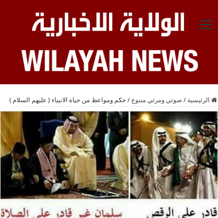
الرئيسية
/
صوتي ومرئي متنوع
/
حكم ومواعظ من حياة الانبياء ( عليهم السلام )