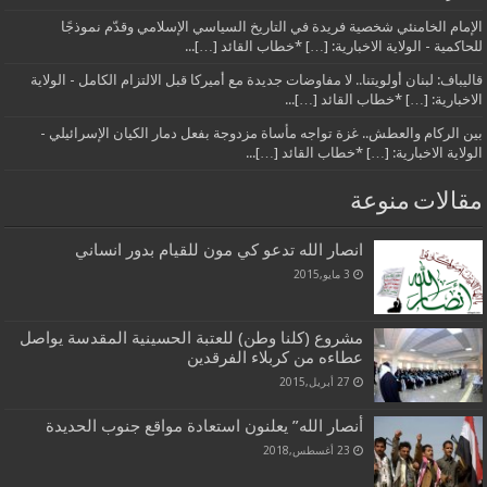
الإمام الخامنئي شخصية فريدة في التاريخ السياسي الإسلامي وقدّم نموذجًا
للحاكمية - الولاية الاخبارية: […] *خطاب القائد […]...
قاليباف: لبنان أولويتنا.. لا مفاوضات جديدة مع أميركا قبل الالتزام الكامل - الولاية
الاخبارية: […] *خطاب القائد […]...
بين الركام والعطش.. غزة تواجه مأساة مزدوجة بفعل دمار الكيان الإسرائيلي -
الولاية الاخبارية: […] *خطاب القائد […]...
مقالات منوعة
انصار الله تدعو كي مون للقيام بدور انساني
3 مايو,2015
مشروع (كلنا وطن) للعتبة الحسينية المقدسة يواصل
عطاءه من كربلاء الفرقدين
27 أبريل,2015
أنصار الله” يعلنون استعادة مواقع جنوب الحديدة
23 أغسطس,2018