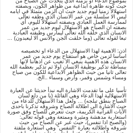
بموضوع الدعاء او بزمنه الذي يتحدث عن الصباح من
حيث كونه ظاهرة ابداعية من ظواهر الكون، وبصفته
استهلالا زمنيا ليوم جديد حيث ان الزمن متمثلا في ايامه
ليس الا سلسلة من عمر الانسان الذي وظفه تعالى
لممارسة العمل العبادي وبصفته استهلالا لليوم، أي
بصفته ان الصباح هو الاستهلال ليوم جديد من عمر
الانسان الذي خلقه الله تعالى ليمارس وظيفته العبادية
تبعا لقوله تعالى (وما خلقت الجن والانس الا ليعبدون) …
اذن: الاهمية لهذا الاستهلال من الدعاء او تخصيصه
اساسا لزمن خاص هو استفتاح يوم جديد من عمر
الانسان هذه الاهمية ينبغي الا تغيب عن اذهاننا لانها
ببساطة تذكير بوظيفة الانسان اولا ثم تذكير بعظمة الله
تعالى ثانيا من حيث الظواهر الابداعية للكون من صباح
ومساء وشمس وقمر، وارض وسماء ..الخ.
تأسيا على ما تقدمت الاشارة اليه نبدأ حديثنا عن العبارة
الاستهلالية لهذا الدعاء وهي القائلة (يا من دلع لسان
الصباح بنطق تبلجه) … ولعل هذا الاستهلال للدعاء من
حيث الاشارة الى اطلالة الصباح وشروقه تذكرنا باحدى
الآيات القرآنية الكريمة، حيث تتعرض للصباح وفق صورة
استعارية مدهشة ومثيرة وممتعة وهي قوله تعالى:
(والصبح اذا تنفس)، حيث عبر عن الصباح من حيث
شروقه واطلالته بعبارة “التنفس” وهي استعارة ملفتة