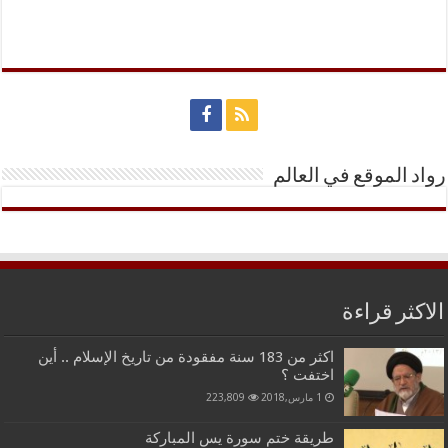
رواد الموقع في العالم
الاكثر قراءة
اكثر من 183 سنة مفقودة من تاريخ الإسلام .. أين
اختفت ؟
1 مارس,2018
223,809
طريقة ختم سورة يس المباركة