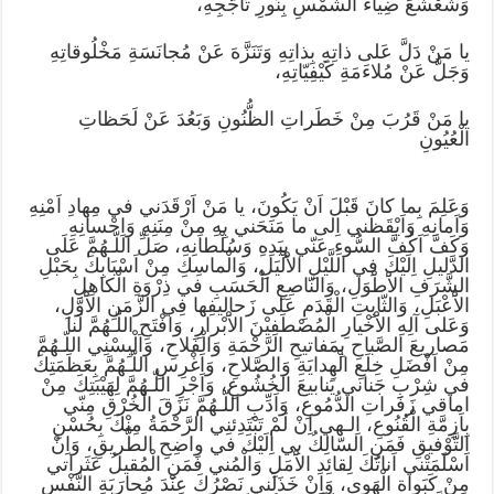
وَشَعْشَعَ ضِياءَ الشَّمْسِ بِنُورِ تَاَجُّجِهِ،
يا مَنْ دَلَّ عَلى ذاتِهِ بِذاتِهِ وَتَنَزَّهَ عَنْ مُجانَسَةِ مَخْلُوقاتِهِ
وَجَلَّ عَنْ مُلاءَمَةِ كَيْفِيّاتِهِ،
يا مَنْ قَرُبَ مِنْ خَطَراتِ الظُّنُونِ وَبَعُدَ عَنْ لَحَظاتِ
الْعُيُونِ
وَعَلِمَ بِما كانَ قَبْلَ اَنْ يَكُونَ، يا مَنْ اَرْقَدَني في مِهادِ اَمْنِهِ
وَاَمانِهِ وَاَيْقَظَني اِلى ما مَنَحَني بِهِ مِنْ مِنَنِهِ وَاِحْسانِهِ
وَكَفَّ اَكُفَّ السُّوءِ عَنّي بِيَدِهِ وَسُلْطانِهِ، صَلِّ اللّـهُمَّ عَلَى
الدَّليلِ اِلَيْكَ فِي اللَّيْلِ الاَْلْيَلِ، وَالْماسِكِ مِنْ اَسْبَابِكَ بِحَبْلِ
الشَّرَفِ الاَْطْوَلِ، وَالنّاصِعِ الْحَسَبِ في ذِرْوَةِ الْكاهِلِ
الاَْعْبَلِ، وَالثّابِتِ الْقَدَمِ عَلى زَحاليفِها فِي الزَّمَنِ الاَْوَّلِ،
وَعَلى آلِهِ الاَْخْيارِ الْمُصْطَفِيْنَ الاَْبْرارِ، وَافْتَحِ اللّـهُمَّ لَنا
مَصاريعَ الصَّباحِ بِمَفاتيحِ الرَّحْمَةِ وَالْفَلاحِ، وَاَلْبِسْنِي اللّـهُمَّ
مِنْ اَفْضَلِ خِلَعِ الْهِدايَةِ وَالصَّلاحِ، وَاَغْرِسِ اللّـهُمَّ بِعَظَمَتِكَ
في شِرْبِ جَناني يَنابيعَ الخُشُوعِ، وَاَجْرِ اللّـهُمَّ لِهَيْبَتِكَ مِنْ
اماقي زَفَراتِ الدُّمُوعِ، وَاَدِّبِ اللّـهُمَّ نَزَقَ الْخُرْقِ مِنّي
بِاَزِمَّةِ الْقُنُوعِ، اِلـهي اِنْ لَمْ تَبْتَدِئنِي الرَّحْمَةُ مِنْكَ بِحُسْنِ
التَّوْفيقِ فَمَنِ السّالِكُ بي اِلَيْكَ في واضِحِ الطَّريقِ، وَاِنْ
اَسْلَمَتْني اَناتُكَ لِقائِدِ الاَْمَلِ وَالْمُني فَمَنِ الْمُقيلُ عَثَراتي
مِنْ كَبَواة الْهَوى، وَاِنْ خَذَلَني نَصْرُكَ عِنْدَ مُحارَبَةِ النَّفْسِ