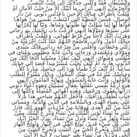
وَالشَّيْطانِ فَقَدْ وَكَلَني خِذْلانُكَ اِلى حَيْثُ النَّصَبُ
وَالْحِرْمانُ، اِلـهي اَتَراني ما اَتَيْتُكَ إلاّ مِنْ حَيْثُ الاْمالِ اَمْ
عَلِقْتُ بِاَطْرافِ حِبالِكَ إلاّ حينَ باعَدَتْني ذُنُوبي عَنْ دارِ
الْوِصالِ، فَبِئْسَ الْمَطِيَّةُ الَّتي امْتَطَتْ نَفْسي مِنْ هَواهـا
فَواهاً لَها لِما سَوَّلَتْ لَها ظُنُونُها وَمُناها، وَتَبّاً لَها لِجُرْاَتِها
عَلى سَيِّدِها وَمَوْلاها اِلـهي قَرَعْتُ بابَ رَحْمَتِكَ بِيَدِ رَجائي
وَهَرَبْتُ اِلَيْكَ لاجِئاً مِنْ فَرْطِ اَهْوائي، وَعَلَّقْتُ بِاَطْرافِ
حِبالِكَ اَنامِلَ وَلائى، فَاْصْفَحِ اللّـهُمَّ عَمّا كُنْتُ اَجْرَمْتُهُ مِنْ
زَلَلي وَخَطائي، وَاَقِلْني مِنْ صَرْعَةِ رِدائي فَاِنَّكَ سَيِّدي
وَمَوْلاي وَمُعْتَمَدي وَرَجائي وَاَنْتَ غايَةُ مَطْلُوبي وَمُناي في
مُنْقَلَبي وَمَثْواىَ، اِلـهي كَيْفَ تَطْرُدُ مِسْكيناً الْتَجَأَ اِلَيْكَ مِنَ
الذُّنُوبِ هارِباً، اَمْ كَيْفَ تُخَيِّبُ مُسْتَرْشِداً قَصَدَ اِلى جَنابِكَ
ساعِياً، اَمْ كَيْفَ تَرُدُّ ظَمآناً وَرَدَ اِلى حِياضِكَ شارِباً كَلاّ
وَحِياضُكَ مُتْرَعَةٌ في ضَنْكِ الْمحُولِ، وَبابُكَ مَفْتُوحٌ لِلطَّلَبِ
وَالْوُغُولِ، وَاَنْتَ غايَةُ الْمَسْؤولِ وَنِهايَةُ الْمَأمُولِ، اِلـهي
هذِهِ اَزِمَّةُ نَفْسي عَقَلْتُها بِعِقالِ مَشِيَّتِكَ وَهذِهِ اَعْباءُ ذُنُوبي
دَرَأتُها بِعَفْوِكَ وَرَحْمَتِكَ وَهذِهِ اَهْوائِي الْمُضِلَّةُ وَكَلْتُها اِلى
جَنابِ لُطْفِكَ وَرَأفَتِكَ، فَاجْعَلِ اللّـهُمَّ صَباحي هذا ناِزلاً
عَلَي بِضِياءِ الْهُدى وَبِالسَّلامَةِ فِي الدّينِ وَالدُّنْيا، وَمَسائي
جُنَّةً مِنْ كَيْدِ الْعِدى وَوِقايَهً مِنْ مُرْدِياتِ الْهَوى اِنَكَ قادِرٌ
عَلى ما تَشاءُ تُؤتِي الْمُلْكَ مَنْ تَشاءُ وَتَنْزِ عُ الْمُلْكَ مِمَّنْ
تَشاءُ وَتُعِزُّ مَنْ تَشاءُ وَتُذِلُّ مَنْ تَشاءُ، بِيَدِكَ الْخَيْرُ اِنَّـكَ
عَلى كُلِّ شَيْء قَديرٌ، تُولِجُ اللَيْلَ في النَّهارِ وَتُولِجُ النَّهارَ
فِي اللَّيْلِ وَتُخْرِجُ الْحَيَّ مِنَ الْمَيِّتِ وَتُخْرِجُ الْمَيِّتَ مِنَ
الْحَي وَتَرْزُقُ مَنْ تَشاءُ بِغَيْرِ حِساب، لا اِلـهَ إلاّ اَنْتَ