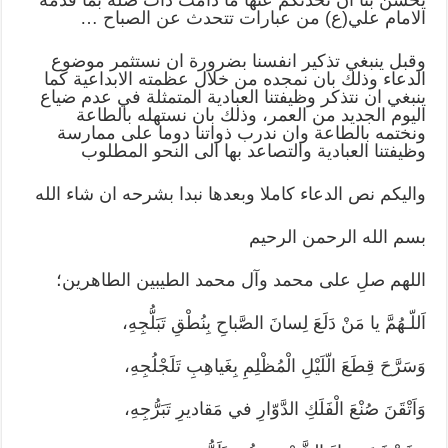
يحسن بنا ان نحدثكم عنها ما دامت ذات صلة بما قدمه
الامام علي(ع) من عبارات تتحدث عن الصباح …
وقبل ينبغي تذكير انفسنا بضرورة ان نستثمر موضوع
الدعاء وذلك بان نمجده من خلال عظمته الابداعية كما
ينبغي ان نتذكر وظيفتنا العبادية المتمثلة في عدم ضياع
اليوم الجديد من العمر، وذلك بان نستهله بالطاعة
ونختمه بالطاعة وان ندرب ذواتنا دوما على ممارسة
وظيفتنا العبادية والتصاعد بها الى النحو المطلوب
واليكم نص الدعاء كاملا وبعدها نبدا بشرحه ان شاء الله
بسم الله الرحمن الرحيم
اللهم صلِ على محمد وآل محمد الطيبين الطاهرين؛
اَللّـهُمَّ يا مَنْ دَلَعَ لِسانَ الصَّباحِ بِنُطْقِ تَبَلُّجِهِ،
وَسَرَّحَ قِطَعَ الّلَيْلِ الْمُظْلِمِ بِغَياهِبِ تَلَجْلُجِهِ،
وَاَتْقَنَ صُنْعَ الْفَلَكِ الدَّوّارِ في مَقاديرِ تَبَرُّجِهِ،