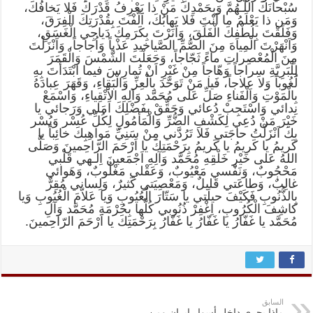
سُبْحانَكَ اللّـهُمَّ وَبِحَمْدِكَ مَنْ ذا يَعْرِفُ قَدْرَكَ فَلا يَخافُكَ،
وَمَن ذا يَعْلَمُ ما اَنْتَ فَلا يَهابُكَ، اَلَّفْتَ بِقُدْرَتِكَ الْفِرَقَ،
وَفَلَقْتَ بِلُطْفِكَ الْفَلَقَ، وَاَنَرْتَ بِكَرَمِكَ دَياجِي الْغَسَقِ،
وَاَنْهَرْتَ الْمِياهَ مِنَ الصُّمِّ الصَّياخيدِ عَذْباً وَاُجاجاً، وَاَنْزَلْتَ
مِنَ الْمُعْصِراتِ ماءً ثَجّاجاً، وَجَعَلْتَ الشَّمْسَ وَالْقَمَرَ
لِلْبَرِيَّةِ سِراجاً وَهّاجاً مِنْ غَيْرِ اَنْ تُمارِسَ فيما ابْتَدَأتَ بِهِ
لُغُوباً وَلا عِلاجاً، فَيا مَنْ تَوَحَّدَ بِالْعِزِّ وَالْبَقاءِ، وَقَهَرَ عِبادَهُ
بِالْمَوْتِ وَالْفَناءِ صَلِّ عَلى مُحَمَّد وَآلِهِ الاَْتْقِياءِ، وَاسْمَعْ
نِدائي وَاسْتَجِبْ دُعائي وَحَقِّقْ بِفَضْلِكَ اَمَلي وَرَجائي يا
خَيْرَ مَنْ دُعِي لِكَشْفِ الضُّرِّ وَالْمَأمُولِ لِكُلِّ عُسْر وَيُسْر
بِكَ اَنْزَلْتُ حاجَتي فَلا تَرُدَّني مِنْ سَنِيِّ مَواهِبِكَ خائِباً يا
كَريمُ يا كَريمُ يا كَريمُ بِرَحْمَتِكَ يا اَرْحَمَ الرّاحِمينَ وَصَلَّى
اللهُ عَلى خَيْرِ خَلْقِهِ مُحَمَّد وَآلِهِ اَجْمَعينَ اِلـهي قَلْبي
مَحْجُوبٌ، وَنَفْسي مَعْيُوبٌ، وَعَقْلي مَغْلُوبٌ، وَهَوائي
غالِبٌ، وَطاعَتي قَليلٌ، وَمَعْصِيَتي كَثيرٌ، وَلِساني مُقِرٌّ
بِالذُّنُوبِ فَكَيْفَ حيلَتي يا سَتّارَ الْعُيُوبِ وَيا عَلاّمَ الْغُيُوبِ وَيا
كاشِفَ الْكُرُوبِ، اِغْفِرْ ذُنُوبي كُلَّها بِحُرْمَةِ مُحَمَّد وَآلِ
مُحَمَّد يا غَفّارُ يا غَفّارُ يا غَفّارُ بِرَحْمَتِكَ يا اَرْحَمَ الرّاحِمينَ.
السابق
ماذا يجري داخل أسوار إيران ومن