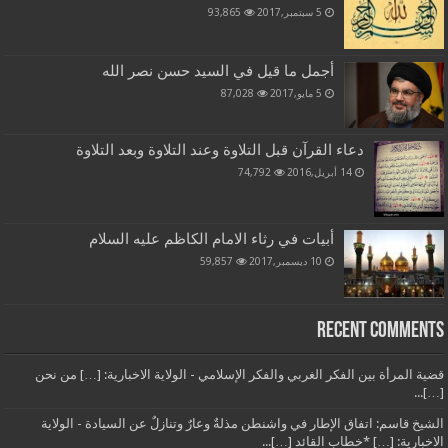
5 سبتمبر,2017
93,865
أجمل ما قيل في السيد حسن نصر الله
5 مايو,2017
87,028
دعاء القرآن قبل التلاوة وعند التلاوة وبعد التلاوة
14 أبريل,2016
74,792
أبيات في رثاء الامام الكاظم عليه السلام
10 ديسمبر,2017
59,857
Recent Comments
قضية المرأة بين الفكر الغربي والفكر الإسلامي - الولاية الاخبارية: […] من نحن
[…]...
الشيخ قاسم: اتفاق الإطار في واشنطن مذلةٌ وعارٌ وتنازلٌ عن السيادة - الولاية
الاخبارية: […] *خطاب القائد […]...