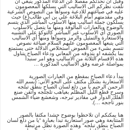
وقبل ان نحدثكم مفصلا عن الدعاء المذكور ينبغي ان
نلفت نظركم الى الاساليب التي يسلكها المعصومون
عليه في صياغتهم للادعية وسواها من النصوص الشرعية
وفي مقدمتهم امام البلاغة علي بن ابي طالب(ع) حيث
يسلكون جملة اساليب منها الاسلوب المباشر الذي يتسم
بالوضوح وبالعبارات المألوفة ومنها ما يتصل بالاسلوب
الصوري أي الاسلوب غير المباشر كالتوكؤ على التشبيه
والاستعارة والتمثيل والرمز وسواها ومنها أي الاساليب
التي يتبعها المعصومون عليهم السلام صياغة نصوص
تتسم بشيء من الغموض استخلاص الدلالة حتى يستمتع
بما يكشفه او يتذوقه من المعاني ودعاء الصباح يتناول
هذه الاقسام الثلاثة من الاساليب وهو امر سنبدأ
بمواصلة عرضه وفق الاساليب المذكورة …
يبدأ دعاء الصباح بمقطع من العبارات الصورية
الاستعارية بشكل مكثف على النحو الآتي: (بسم الله
الرحمن الرحيم يا من دلع لسان الصباح بنطق تبلجه
وسرح قطع الليل المظلم بغياهب تلجلجه واتقن صنع
الفلك الدوار في مقادير تبرجه، وشعشع ضياء الشمس
بنور تأججه …).
هنا يمكنكم ان تلاحظوا بوضوح حشدا مكثفا بالصور
المتتابعة وهي صور استعارية تبدأ بعبارة “يا من دلع لسان
الصباح بنطق تبلجه” وهذه الصورة تظل مرتبطة