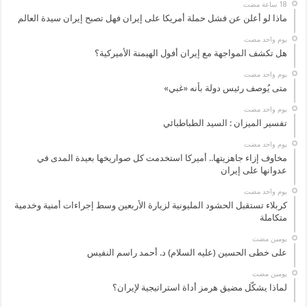
ماذا لو أعلن عن فشل حملة أمريكا على إيران فهل تصبح إيران سيدة العالم
‏يوم واحد مضت
هل تكشف المواجهة مع إيران أفول الهيمنة الأميركية؟
‏يوم واحد مضت
متى يُوصف رئيس دولة بأنه «غبي»
‏يوم واحد مضت
تفسير الميزان : السيد الطباطبائي
‏يوم واحد مضت
مخاوف إزاء جاهزيتها.. أميركا استخدمت كل صواريخها بعيدة المدى في
عدوانها على إيران
‏يوم واحد مضت
كربلاء تستقبل الحشود المليونية لزيارة الأربعين وسط إجراءات أمنية وخدمية
متكاملة
‏يومين مضت
على خطى الحسين (عليه السلام) د. أحمد راسم النفيس
‏يومين مضت
لماذا يشكّل مضيق هرمز أداة استراتيجية لإيران؟