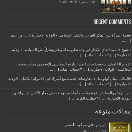
10 ديسمبر,2017
59,851
Recent Comments
قضية المرأة بين الفكر الغربي والفكر الإسلامي - الولاية الاخبارية: […] من نحن
[…]...
الشيخ قاسم: اتفاق الإطار في واشنطن مذلةٌ وعارٌ وتنازلٌ عن السيادة - الولاية
الاخبارية: […] *خطاب القائد […]...
الإمام الخامنئي شخصية فريدة في التاريخ السياسي الإسلامي وقدّم نموذجًا
للحاكمية - الولاية الاخبارية: […] *خطاب القائد […]...
قاليباف: لبنان أولويتنا.. لا مفاوضات جديدة مع أميركا قبل الالتزام الكامل - الولاية
الاخبارية: […] *خطاب القائد […]...
بين الركام والعطش.. غزة تواجه مأساة مزدوجة بفعل دمار الكيان الإسرائيلي -
الولاية الاخبارية: […] *خطاب القائد […]...
مقالات منوعة
دروس في تزكية النفس
17 مارس,2015