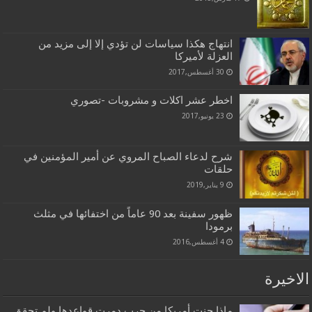
انتهاج هكذا سياسات لن تؤدي إلا إلى مزيد من
العزلة لأميركا
30 أغسطس,2017
اخطر عشر اكلات و مشروبات -تصوري
23 يونيو,2017
شرح لدعاء الصباح المروي عن أمير المؤمنين في
حلقات
9 يناير,2019
ظهور سفينة بعد 90 عاماً من اختفائها في مثلث
برمودا
4 أغسطس,2016
الاخيرة
ماذا جنت أمريكا من حرب دمرت قواعدها ولم تحقق