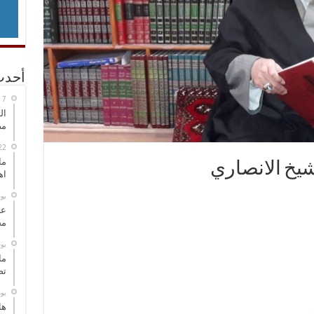
أحدث
ال
مض
ما
شيخ الانصاري
اه
‏ي
عل
مح
‏ي
ما
تص
‏ي
هل