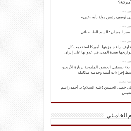
أميركية؟
ومين مضت
ى يُوصف رئيس دولة بأنه «غبي»
ومين مضت
سير الميزان : السيد الطباطبائي
ومين مضت
اوف إزاء جاهزيتها.. أميركا استخدمت كل
اريخها بعيدة المدى في عدوانها على إيران
ومين مضت
بلاء تستقبل الحشود المليونية لزيارة الأربعين
ط إجراءات أمنية وخدمية متكاملة
ومين مضت
ى خطى الحسين (عليه السلام) د. أحمد راسم
نفيس
م الخامنئي