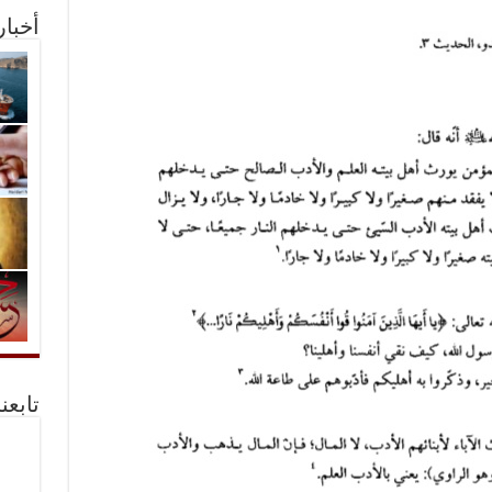
أخبا
تابعن