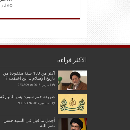
الاكثر قراءة
اكثر من 183 سنة مفقودة من
تاريخ الإسلام .. أين اختفت ؟
1 مارس,2018
223,809
طريقة ختم سورة يس المباركة
5 سبتمبر,2017
93,853
أجمل ما قيل في السيد حسن
نصر الله