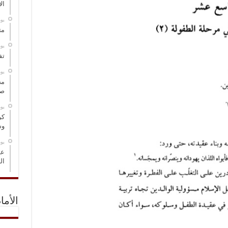
ال
‏ي
مت
‏ي
تف
‏ي
مخ
صو
‏ي
كر
وس
‏ي
عل
ال
الأما