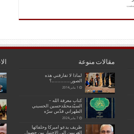
مقالات منوعة
الا
لماذا لا تفارقني هذه
الصور………….؟
1 يناير,2014
كتاب معرفة الله –
السيّدمحمّدحسين‌ الحسيني
الطهراني قدّس سرّه
7 يناير,2024
ظريف يدعو اميركا وحلفائها
الغربيين الى الاختيار بين حصول