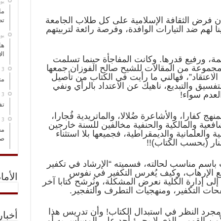
‏ي
ما
ن فرض الثقافة الإسلامية على كل طلاب الجامعة
تص
نا لهم ضد التيارات الوافدة، وفرصة رائعة لتربيتهم
‏ي
هل
ال
ة، ورفيع قدرها. وكانت المفاجأة حينما تسلمت
 مجموعة من المقالات للشيح صالح الفوزان جمعها
لاعتقاد”، فهالني ما رأيت في الكتاب من تأصيل
مت
فسيق والتبديع، ناهيك عن الاعتداد بالرأي ونفي
العدم سواء!
تف
هج كفارا، والأشاعرة ضُلالا، والماتريدية فُجارا،
افعية والمالكية والحنفية مخالفين للسنة خارجين
مخ
ة والعلمانية والديمقراطية، فجميعها بلا استثناء
صو
ر (بحسب الكتاب)!!
 باسم مناسب لحالته، فسميته “الإرشاد في تكفير
نع الإرهاب، وكيف يُغرس التكفير في نفوس
الأما
لى إدارة الكلية نعرض المشكلة، ونُرشح كتابا آخر
ات التكفير، ومنهجيات التطرف والتفجير.
 مجرد النظر في استبدال الكتاب! وأن تدريس هذا
أخبا
من القومي الذي لا يجرؤ أحد على المساس به أو