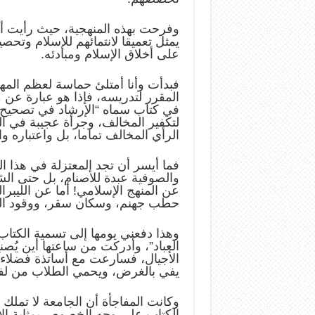
وفرحت بهذه المنهجية، حيث رأيت أ
يمثل تعميقا لانتمائهم للإسلام وتحصي
على أخلاق الإسلام ومبادئه.
فبدأت وأنا أمتلئ حماسة لعظم المهم
المقرر لتدريسه، فإذا هو عبارة عن
في كتاب سماه “الإرشاد في تصحيح ا
لتكفير المخالف، وجرأة عجيبة في الت
الرأي المخالف تماما، بل واعتباره و
فما أيسر أن تجد المعتزلة في هذا المن
والصوفية عبدة للأصنام، بل حتى الش
عن المنهج الإسلامي! أما عن الليبرالي
حطب جهنم، وسكان سقر، ووقود النا
وهذا دفعني يومها إلى تسمية الكتاب
العباد”، وأدركت من ساعتها أين يُص
الأجيال، فسارعت مع أساتذة فضلاء إ
يفي بالغرض، ويحمي الطلاب من لفح
وكانت المفاجأة أن الجامعة لا تملك
الكتاب على وجه الخصوص بمثابة الأ