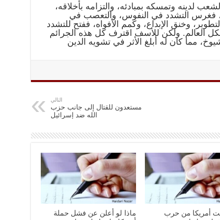
عب لدينه وتمسكه بمبادئه، والتزامه بأخلاقه،
ل، فغرس التشدد في النفوس، والتعصب في
التطوير، وخنق الإبداع، وكمم الأفواه، ففتح للتشدد
كل العالم. ولكن للأسف اقترف كل هذه الجرائم
وخ، مما كان له أبلغ الأثر في تشويه الدين
التالي
مستعدون للقتال إلى جانب حزب
الله ضد إسرائيل
نت أمريكا من حرب
ماذا لو أعلن عن فشل حملة