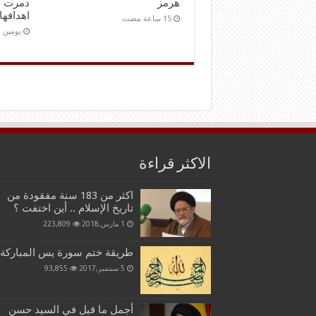
هرمز
دمرت ق
اهدافها
‏يومين
الاكثر قراءة
اكثر من 183 سنة مفقودة من
تاريخ الإسلام .. أين اختفت ؟
1 مارس,2018
223,809
طريقة ختم سورة يس المباركة
5 سبتمبر,2017
93,855
أجمل ما قيل في السيد حسن