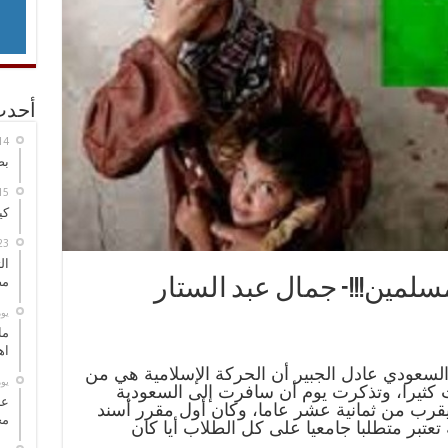
أحدث
بص
كي
ال
مض
سلمين!!!- جمال عبد الستار
‏ي
ما
اه
السعودي عادل الجبير أن الحركة الإسلامية هي من
‏ي
 كثيرا، وتذكرت يوم أن سافرت إلى السعودية
عل
يقرب من ثمانية عشر عاما، وكان أول مقرر أسند
مح
ة تعتبر متطلبا جامعيا على كل الطلاب أيا كان