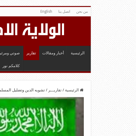
من نحن
اتصل بنا
English
الرئيسية
أخبار ومقالات
تقارير
صوتي ومرئي
كلامكم نور
الرئيسية
/
تقاريـــر
/
تشويه الدين وتضليل المسلمي