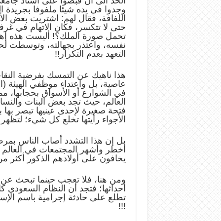
الحد الى أن قبضوا على أستاذ جامعي
وجدوا في يده شيئا ملفوفا بجريدة 
اللفافة، فقال لهم: اشتريت بعض الأن
حتى لا تتكسر، فكان الاتهام في غرف
تحمل صورة الملك؟! أليست هذه إها
نفسه، واعتذر بجهالته، وتوسطت لحيت
التعهد بعدم التكرار!!
هذا ناهيك عن التمسك بفرضية النقاب
عاصية، بل واعتداء موظفي الهيئة (ال
في الشوارع أو الأسواق بحجابها، م
العالم، حيث تجد بعض البنات والنسا
فتحة صغيرة لإحدى عينيها تبصر بها
الأجواء رأيتها تخلع كل شيء؛ لتظه
بل إن هذا التشدد أصاب الناس بمر
أخطر وأشهر المجتمعات في العالم في
يخافون على أولادهم الذكور أكثر من
ومن هنا، فلا تعجب حينما تبحث عن 
أحداثها؛ فتجد أن النظام السعودي كا
تطلع على حادثة إجرامية باسم الإسلا
!!!