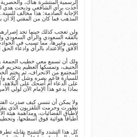
الرسمية المنتشرة هناك، والحصرية 
أخذت برأي الشافعي وذبحت هدي التم
الإجابة الصادمة: هذا مخالف للسنة.
المذهب فما كان من المفتي إلا أن ب
ولن تعجب كذلك حينما تجد إصرارهم 
بالفقه السعودي والرأي السعودي وا
بمنى وغيرها، مما تسبب في الحواد
الأفق والاعتداد بالرأي وادعاء الحق 
ولك أن تسمع معي خطيب الجمعة وهو
الحنيف، وتمسكها العظيم بتحريم قيا
المجتمع من الانحراف، ثم يختم الخطب
للسيارة فاعمِ بصره وشل أركانه وا
على الدعاء أم أضحك على البلاهة، أم
بماذا يدعو هذا الإمام الآن لولي الأم
ولا يمكن أن ننسى كيف صدرت الفتاوى
تطورت وحرمت التلفزيون الذي ينقل 
لأطباق الفضائيات، ومداهمة هيئة ا
أطباقا هوائية فوق أسطحها، وتحطيمه
كل هذا التشدد والتشنج يقابله تطر