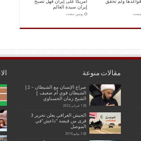
واعدها ولم تحقق
أمريكا على إيران فهل تصبح
إيران سيدة العالم
 مضت
‏يومين مضت
مقالات منوعة
الا
صراع الإنسان مع الشيطان – 2|
الشيطان قوي أم ضعيف |
الشيخ زمان الحسناوي
1 فبراير,2022
الجيش العراقي يعلن تحرير 3
قرى من قبضة “داعش”في
الموصل
3 يوليو,2016