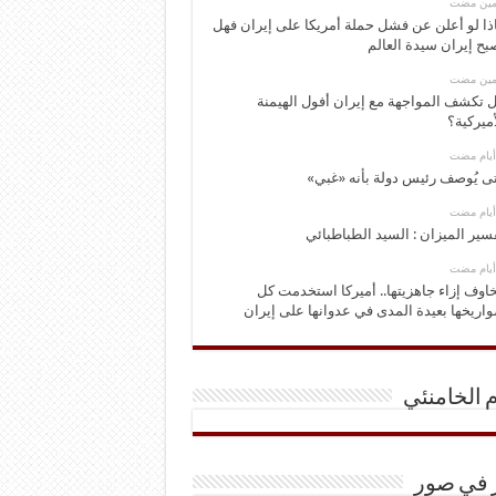
ومين مضت
ذا لو أعلن عن فشل حملة أمريكا على إيران فهل
بح إيران سيدة العالم
ومين مضت
 تكشف المواجهة مع إيران أفول الهيمنة
أميركية؟
ى يُوصف رئيس دولة بأنه «غبي»
سير الميزان : السيد الطباطبائي
اوف إزاء جاهزيتها.. أميركا استخدمت كل
اريخها بعيدة المدى في عدوانها على إيران
م الخامنئي
ر في صور