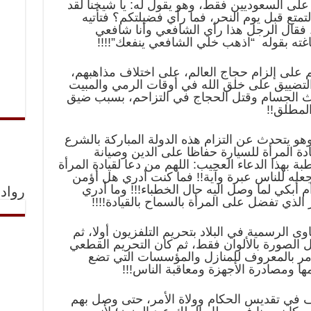
على السعوديين فقط، وهو يقول له: يا شيخنا لقد
تع قبل يوم النحر، فما رأي فضيلتكم؟ فتأتيه
. فقال الرجل هذا رأي الشافعي وأنا شافعي
اغته بقوله “اذهب خلي الشافعي ينفعك”!!!!
على إلزام حجاج العالم، على اختلاف مذاهبهم،
لتضييق على خلق الله في أوقات الرمي والمبيت
ث الجسام وقتل الحجاج في التزاحم، بسبب ضيق
المطلق!!
 يتحدث عن التزام هذه الدولة المباركة بالشرع
دة المرأة للسيارة حفاظا على الدين وصيانة
ة بهذا الدعاء العجيب: اللهم من دعا لقيادة المرأة
جعله للناس عبرة وآية!! فما كنت أدري هل أؤمن
 أبكي لما وصل اليه حال الخطباء!!! وما أدري
رواد 
ر الذي تفضل على المرأة بالسماح بالقيادة!!!!
 الرسمية في البلاد بتحريم التلفزيون أولا، ثم
الصورة بالألوان فقط، ثم كان التحريم القطعي
لأمر بالمعروف للمنازل والمؤسسات التي تضع
ا ومصادرة الأجهزة ومعاقبة الناس!!!
ف في تقديس الحكام وولاة الأمر، حتى وصل بهم