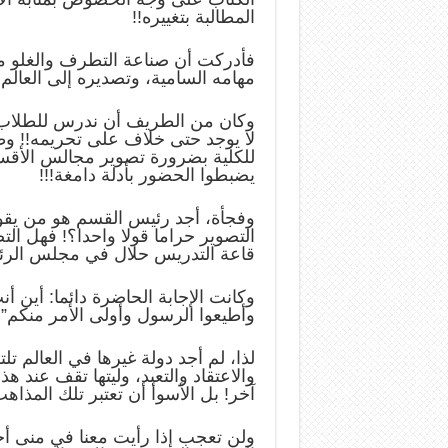
المطالبة بتغييره!!
فأدركت أن صناعة التطرف والغلو من 
مهامه السامية، وتصديره إلى العالم
وكان من الطريف أن ندرس للطلاب ف
لا يوجد حتى خلاف على تحريمه!! وظ
للكلية بضرورة تصوير مجالس الأقس
يضبطوا الحضور بأدلة دامغة!!!
وفجأة، أجد رئيس القسم هو من يقوم
التصوير حراما قولا واحدا؟! فهل ا
قاعة التدريس حلال في مجلس الر
وكانت الإجابة الحاضرة دائما: أين أن
وأطيعوا الرسول وأولى الأمر منكم”
لذا، لم أجد دولة غيرها في العالم ت
والاعتقاد والتعبد، وليتها تقف عند هذ
آخر! بل الأسوأ أن تعتبر تلك المذاه
ولن تعجب إذا رأيت معنا في منى أ