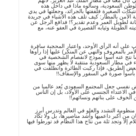
 كان معنا في مطار الملك عبد العزيز؛ لأنهم
الوطن السعودية، وسألوه ماذا في داخل هذه
تيكات الصغيرة فلففتها بالجرائد، وجعلتها في يدي
ة الأمن بالمطار: كيف تلف هذه الأشياء في جريدة
نة لطويل العمر وعدم تقدير؟! فدافع الرجل عن
ه الطويلة وثيابه القصيرة في العفو عنه، مع
 على أنه الرأي الأوحد، واعتبار المحجبة سافرة
أمر بالمعروف والنهي عن المنكر) عليها إذا رأوها
ما نتج عنه أسوأ نموذج لانفصام الشخصية في
ء في مطار السعودية منتقبة لا يظهر منها سوى
 بعض الطريق، فإذا ركبت الطائرة وانطلقت في
ر بأسوأ صورة في السفور والإسفاف!!
ض نفسي جعل المجتمع السعودي يُعد عالميا من
 الاعتداء الجنسي على الأولاد، بل إن الناس
 الخوف على بناتهم ونسائهم!!
منظومة التشدد والغلو في العالم وتدرس أبرز
ن من أكبر داعميها وأشد مناصيرها، بل ولا تكاد
م إلا وتجد ثلة من نتاج هذا النظام قد تورطوا فيها