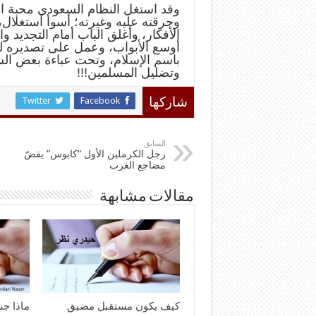
وقد استغل النظام السعودي محبة الش
وحرقته عليه وغيرته؛ أسوأ استغلا
الأفكار، وأغلق الباب أمام التجديد و
أوسع الأبواب، وعمل على تصديره ل
باسم الإسلام، وتحت عباءة بعض الشي
وتضليل المسلمين!!!
Twitter
Facebook
شاركها
السابق
رجل الكرملين الأول “كابوس” يقضّ
مضاجع الغرب
مقالات مشابهة
كيف يكون مستقبل مضيق
ماذا ج