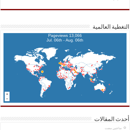
التغطية العالمية
13,066 Pageviews
Jul. 06th - Aug. 06th
أحدث المقالات
‏ساعتين مضت