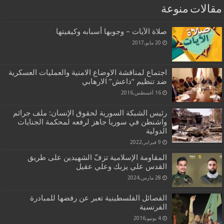
مقالات منوعة
صلاة الآيات – وجوبها أسبابه وكيفيتها
20 مايو,2017
اجتماع لمناقشة الاوضاع الامنية والعمليات العسكرية
ضد تنظيم “داعش” الارهابي
16 أغسطس,2016
رئيس الشبکة السوریة لحقوق الإنسان: ملف جرائم
واشنطن في سوریا جاهز لرفعه لمحکمة الجنایات
الدولیة
9 فبراير,2022
المقاومة الإسلامية تزفّ الشهيدين على طريق
القدس علي يزبك وعلي عقيل
28 مارس,2024
الفصائل الفلسطينية تعبر عن رفضها للمبادرة
الفرنسية
4 يونيو,2016