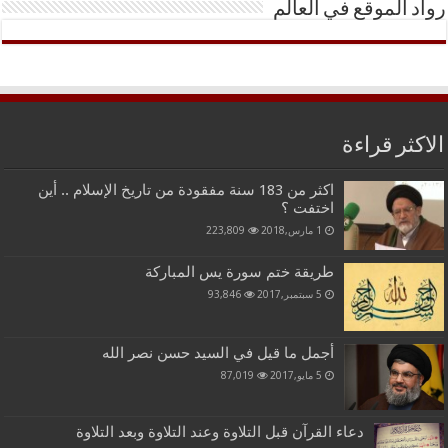
رواد الموقع في العالم
الاكثر قراءة
اكثر من 183 سنة مفقودة من تاريخ الإسلام .. أين
اختفت ؟
1 مارس,2018
223,809
طريقة ختم سورة يس المباركة
5 سبتمبر,2017
93,846
أجمل ما قيل في السيد حسن نصر الله
5 مايو,2017
87,019
دعاء القرآن قبل التلاوة وعند التلاوة وبعد التلاوة