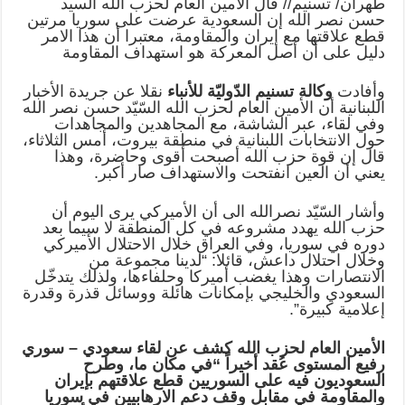
طهران/ تسنيم// قال الأمين العام لحزب الله السيد
حسن نصر الله إن السعودية عرضت على سوريا مرتين
قطع علاقتها مع إيران والمقاومة، معتبرا أن هذا الامر
دليل على أن أصل المعركة هو استهداف المقاومة
وأفادت
وكالة تسنيم الدّوليّة للأنباء
نقلا عن جريدة الأخبار
اللبنانية أن الأمين العام لحزب الله السّيّد حسن نصر الله
وفي لقاء، عبر الشاشة، مع المجاهدين والمجاهدات
حول الانتخابات اللبنانية في منطقة بيروت، أمس الثلاثاء،
قال إن قوة حزب الله أصبحت أقوى وحاضرة، وهذا
يعني أن العين انفتحت والاستهداف صار أكبر.
وأشار السّيّد نصرالله الى أن الأميركي يرى اليوم أن
حزب الله يهدد مشروعه في كل المنطقة لا سيما بعد
دوره في سوريا، وفي العراق خلال الاحتلال الأميركي
وخلال احتلال داعش، قائلا: “لدينا مجموعة من
الانتصارات وهذا يغضب أميركا وحلفاءها، ولذلك يتدخّل
السعودي والخليجي بإمكانات هائلة ووسائل قذرة وقدرة
إعلامية كبيرة”.
الأمين العام لحزب الله كشف عن لقاء سعودي – سوري
رفيع المستوى عُقد أخيراً “في مكان ما، وطرح
السعوديون فيه على السوريين قطع علاقتهم بإيران
والمقاومة في مقابل وقف دعم الارهابيين في سوريا