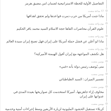
التفاصيل الأولية للخطة الاستراتيجية لضمان امن مضيق هرمز
ماذا جنت أمريكا من حرب دمرت قواعدها ولم تحقق اهدافها
‏يوم واحد مضت
علوم القرآن محاضرات القاها حجة الاسلام السيد محمد باقر الحكيم
‏يوم واحد مضت
ماذا لو أعلن عن فشل حملة أمريكا على إيران فهل تصبح إيران سيدة العالم
‏يوم واحد مضت
هل تكشف المواجهة مع إيران أفول الهيمنة الأميركية؟
‏يومين مضت
متى يُوصف رئيس دولة بأنه «غبي»
‏يومين مضت
تفسير الميزان : السيد الطباطبائي
‏يومين مضت
مخاوف إزاء جاهزيتها.. أميركا استخدمت كل صواريخها بعيدة المدى في
عدوانها على إيران
‏يومين مضت
كربلاء تستقبل الحشود المليونية لزيارة الأربعين وسط إجراءات أمنية وخدمية