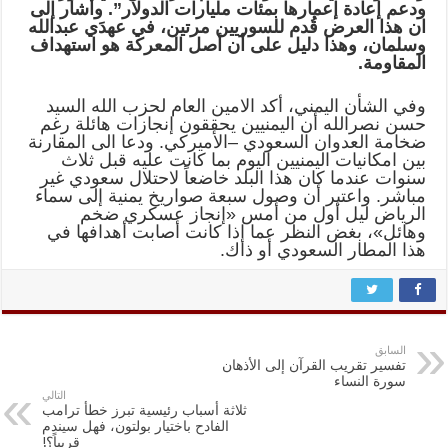
ودعم إعادة إعمارها بمئات مليارات الدولار”. وأشار إلى
ان هذا العرض قُدم للسوريين مرتين، في عهدَي عبدالله
وسلمان، وهذا دليل على أن أصل المعركة هو استهداف
المقاومة.
وفي الشأن اليمني، أكد الامين العام لحزب الله السيد
حسن نصرالله أن اليمنيين يحققون إنجازات هائلة رغم
ضخامة العدوان السعودي –الأميركي. ودعا الى المقارنة
بين امكانيات اليمنيين اليوم بما كانت عليه قبل ثلاث
سنوات عندما كان هذا البلد خاضعاً لاحتلال سعودي غير
مباشر. واعتبر أن وصول سبعة صواريخ يمنية إلى سماء
الرياض ليل أول من أمس «إنجاز عسكري ضخم
وهائل»، بغض النظر عما إذا كانت أصابت أهدافها في
هذا المطار السعودي أو ذاك.
السابق
تفسير تقريب القرآن إلى الأذهان
سورة النساء
التالي
ثلاثة أسباب رئيسية تبرز خطأ ترامب
الفادح باختيار بولتون، فهل سيندم
قريباً؟!