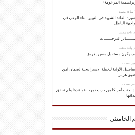
إبراهيمية المزعومة!
يرة القائد الشهيد في التبيين: بناء الوعي في
اجهة الباطل
وم واحد مضت
ــــــائر الدرجــــــات
وم واحد مضت
ف يكون مستقبل مضيق هرمز
ومين مضت
تفاصيل الأولية للخطة الاستراتيجية لضمان امن
يق هرمز
ومين مضت
ذا جنت أمريكا من حرب دمرت قواعدها ولم تحقق
دافها
م الخامنئي