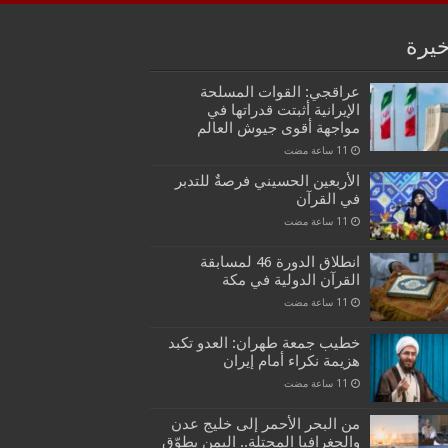
خيرة
عراقجي: القوات المسلحة
الإيرانية أثبتت قدراتها في
مواجهة أقوى جيوش العالم
الأربعين الحسيني فرصةٌ للتدبر
في القرآن
انطلاق الدورة 46 لمسابقة
القرآن الدولية في مكة
خطيب جمعة طهران: العدو تكبد
هزيمة نكراء أمام إيران
من البحر الأحمر إلى خليج عدن
والجغرافيا المحتلة.. اليمن يطوّق