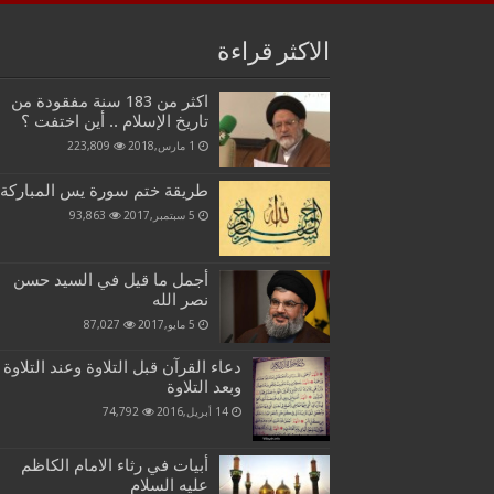
الاكثر قراءة
اكثر من 183 سنة مفقودة من
تاريخ الإسلام .. أين اختفت ؟
1 مارس,2018
223,809
طريقة ختم سورة يس المباركة
5 سبتمبر,2017
93,863
أجمل ما قيل في السيد حسن
نصر الله
5 مايو,2017
87,027
دعاء القرآن قبل التلاوة وعند التلاوة
وبعد التلاوة
14 أبريل,2016
74,792
أبيات في رثاء الامام الكاظم
عليه السلام