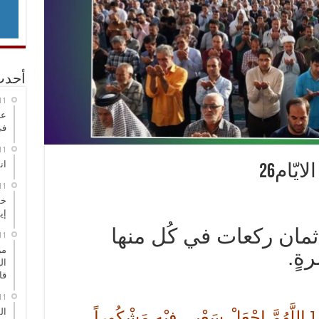
أحدث
عر
في
انطلاق
ّام26
خط
إي
 ثمان ركعات في كُل منها
من
رةٍ.
ال
قا
ال
هُمَّ اجْعَلْ سَعْيِي فِيْهِ مَشْكُوراً،