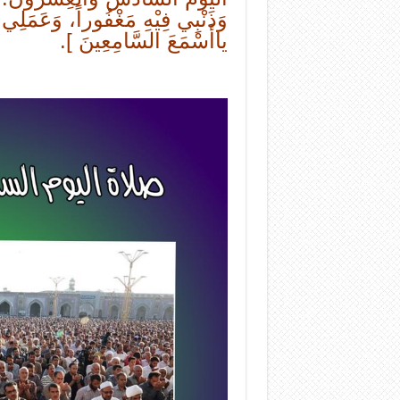
وَذَنْبِي فِيْهِ مَغْفُوراً، وَعَمَلِي ف
ياأَسْمَعَ السَّامِعِينَ ].