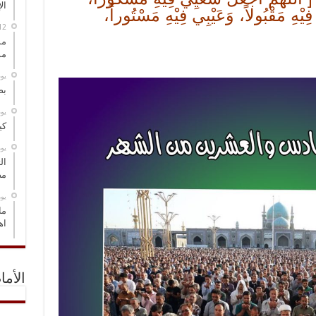
ال
ِيْهِ مَقْبُولاً، وَعَيْبِي فِيْهِ مَسْتُوراً،
مس
مو
‏ي
بص
‏ي
كي
‏ي
ال
مض
‏ي
ما
اه
الأما