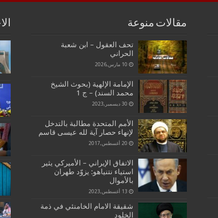
مقالات منوعة
الا
تحف العقول – ابن شعبة
الحراني
10 مارس,2026
الإمامة الإلهية (بحوث الشيخ
محمد السند) – ج 1
30 ديسمبر,2023
الأمم المتحدة مطالبة بالتدخل
لإنهاء حصار آية لله عيسى قاسم
20 أغسطس,2017
الاتفاق الإيراني – الأميركي يثير
استياء نتنياهو: يزوّد طهران
بالأموال
13 أغسطس,2023
شقيقة الامام الخامنئي في ذمة
الخلود