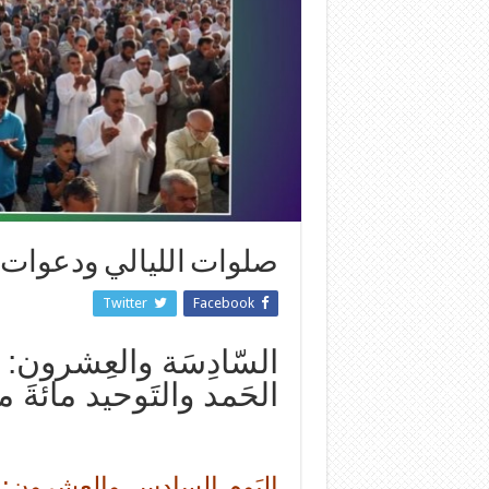
صلوات الليالي ودعوات الاي
Twitter
Facebook
السّادِسَة والعِشرون:
الحَمد والتَوحيد مائةَ م
اليَوم السادس والعِشرون: [ اللَّ