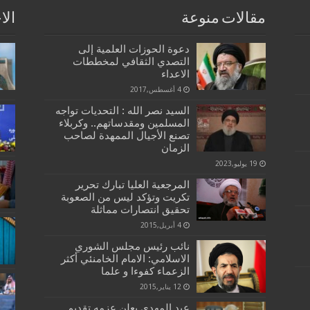
مقالات منوعة
الا
دعوة الحوزات العلمية إلى
التصدي الثقافي لمخططات
الاعداء
4 أغسطس,2017
السيد نصر الله : التحديات تواجه
المسلمين ومقدساتهم.. وكربلاء
تصنع الأجيال الممهدة لصاحب
الزمان
19 يوليو,2023
المرجعية العليا تبارك تحرير
تكريت وتؤكد ليس من الصعوبة
تحقيق انتصارات مماثلة
4 أبريل,2015
نائب رئيس مجلس الشوري
الاسلامي: الامام الخامنئي أكثر
الزعماء كفوءا و علما
12 يناير,2015
عبد المهدي يعلن عزمه تقديم