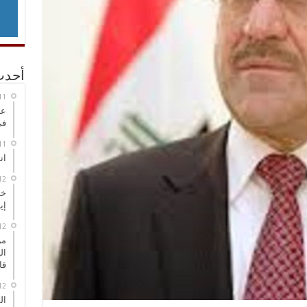
أحدث
عر
في
انطلاق
خط
إي
من
ال
قا
ال