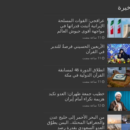
خيرة
عراقجي: القوات المسلحة
الإيرانية أثبتت قدراتها في
مواجهة أقوى جيوش العالم
الأربعين الحسيني فرصةٌ للتدبر
في القرآن
انطلاق الدورة 46 لمسابقة
القرآن الدولية في مكة
خطيب جمعة طهران: العدو تكبد
هزيمة نكراء أمام إيران
من البحر الأحمر إلى خليج عدن
والجغرافيا المحتلة.. اليمن يطوّق
العدو السعودي بقدرة رصد