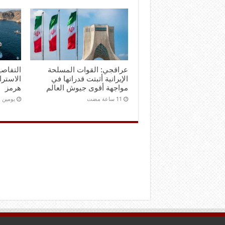
عراقجي: القوات المسلحة
التفاصي
الإيرانية أثبتت قدراتها في
الاستر
مواجهة أقوى جيوش العالم
هرمز
‏يومين