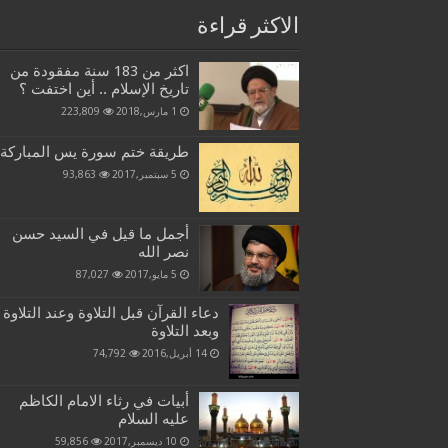
الاكثر قراءة
اكثر من 183 سنة مفقودة من
تاريخ الإسلام .. أين اختفت ؟
1 مارس,2018
223,809
طريقة ختم سورة يس المباركة
5 سبتمبر,2017
93,863
أجمل ما قيل في السيد حسن
نصر الله
5 مايو,2017
87,027
دعاء القرآن قبل التلاوة وعند التلاوة
وبعد التلاوة
14 أبريل,2016
74,792
أبيات في رثاء الامام الكاظم
عليه السلام
10 ديسمبر,2017
59,856