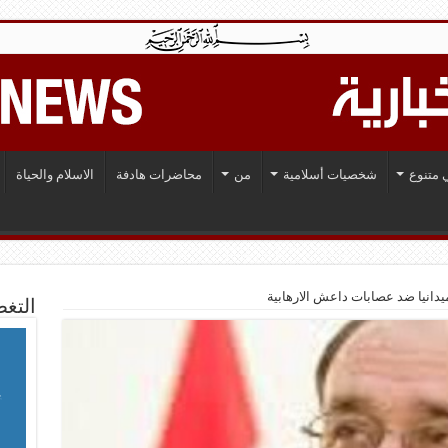
 متنوع
شخصيات أسلامية
من
محاضرات هادفة
الاسلام والحياة
ميدانيا ضد عصابات داعش الارهابية
التغط