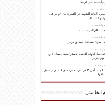
إبراهيمية المزعومة!
يرة القائد الشهيد في التبيين: بناء الوعي في
اجهة الباطل
وم واحد مضت
ــــــائر الدرجــــــات
وم واحد مضت
ف يكون مستقبل مضيق هرمز
ومين مضت
تفاصيل الأولية للخطة الاستراتيجية لضمان امن
يق هرمز
ومين مضت
ذا جنت أمريكا من حرب دمرت قواعدها ولم تحقق
دافها
م الخامنئي