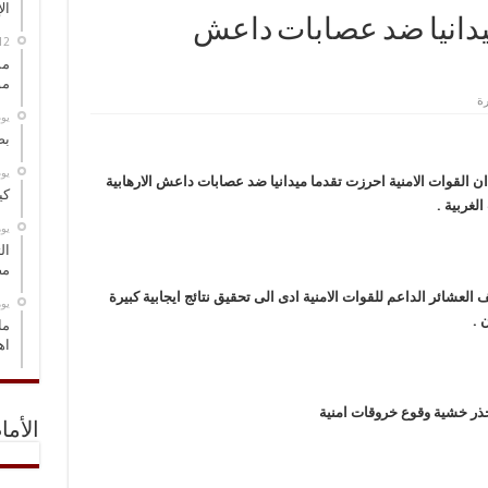
ال
ميدانيا ضد عصابات داعش
مس
مو
‏ي
بص
‏ي
، ان القوات الامنية احرزت تقدما ميدانيا ضد عصابات داعش الارهابية
كي
لغربية .
‏ي
ال
مض
 العشائر الداعم للقوات الامنية ادى الى تحقيق نتائج ايجابية كبيرة
‏ي
 .
ما
اه
حذر خشية وقوع خروقات امنية
الأما