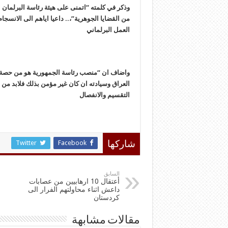
وذكر في كلمته “اتمنى على هيئة رئاسة البرلمان 
من القضايا الجوهرية”،.. داعيا اياهم الى الانس
العمل البرلماني
واضاف ان “منصب رئاسة الجمهورية هو من حصة الا
العراق وسيادته ان كان غير مؤمن بذلك فلابد من
التقسيم والانفصال
Twitter
Facebook
شاركها
السابق
أعتقال 10 ارهابيين من عصابات
داعش اثناء محاولتهم الفرار الى
كردستان
مقالات مشابهة