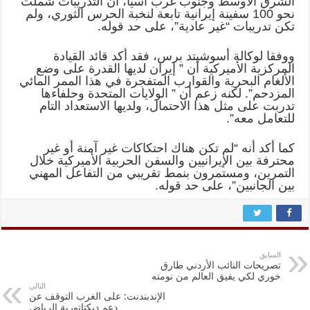
الشرق الأوسط وجنوب غرب آسيا، أن التدريبات شملت
نحو 100 سفينة إيرانية تابعة لنخبة الحرس الثوري، ولم
تكن تدريبات “غير عادية”، على حد قوله.
ووفقا لوكالة أسوشيتد برس، فقد أكد قائد القيادة
المركزية الأميركية أن ” إيران لديها القدرة على وضع
الألغام البحرية والقوارب المتفجرة في هذا الممر المائي
المزدحم”. لكنه زعم أن ” الولايات المتحدة وحلفاءها
تدربت على مثل هذا الاحتمال، ولديها الاستعداد التام
للتعامل معه”.
كما أكد أنه “لم تكن هناك احتكاكات غير آمنة أو غير
محترفة بين الإيرانيين والسفن الحربية الأميركية خلال
التمرين، ومستمرون بنمط تقريبي من التفاعل المهني
بين الجانبين”، على حد قوله.
السابق
تصريحات النائب الأردني طارق
خوري لكي يفيق العالم من نومته
التالي
الإندبندنت: على الغرب التوقف عن
دعم ديكتاتورية الرياض