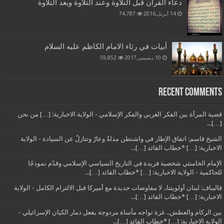
دعاء القرآن قبل التلاوة وعند التلاوة وبعد التلاوة
14 أبريل,2016
74,787
أبيات في رثاء الامام الكاظم عليه السلام
10 ديسمبر,2017
59,852
Recent Comments
قضية المرأة بين الفكر الغربي والفكر الإسلامي - الولاية الاخبارية: […] من نحن
[…]...
الشيخ قاسم: اتفاق الإطار في واشنطن مذلةٌ وعارٌ وتنازلٌ عن السيادة - الولاية
الاخبارية: […] *خطاب القائد […]...
الإمام الخامنئي شخصية فريدة في التاريخ السياسي الإسلامي وقدّم نموذجًا
للحاكمية - الولاية الاخبارية: […] *خطاب القائد […]...
قاليباف: لبنان أولويتنا.. لا مفاوضات جديدة مع أميركا قبل الالتزام الكامل - الولاية
الاخبارية: […] *خطاب القائد […]...
بين الركام والعطش.. غزة تواجه مأساة مزدوجة بفعل دمار الكيان الإسرائيلي -
الولاية الاخبارية: […] *خطاب القائد […]...