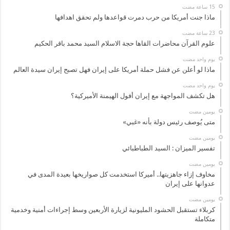
ماذا جنت أمريكا من حرب دمرت قواعدها ولم تحقق اهدافها
علوم القرآن محاضرات القاها حجة الاسلام السيد محمد باقر الحكيم
‏يوم واحد مضت
ماذا لو أعلن عن فشل حملة أمريكا على إيران فهل تصبح إيران سيدة العالم
‏يوم واحد مضت
هل تكشف المواجهة مع إيران أفول الهيمنة الأميركية؟
‏يومين مضت
متى يُوصف رئيس دولة بأنه «غبي»
‏يومين مضت
تفسير الميزان : السيد الطباطبائي
‏يومين مضت
مخاوف إزاء جاهزيتها.. أميركا استخدمت كل صواريخها بعيدة المدى في
عدوانها على إيران
‏يومين مضت
كربلاء تستقبل الحشود المليونية لزيارة الأربعين وسط إجراءات أمنية وخدمية
متكاملة