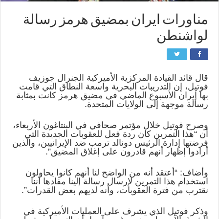
مناورات ايران بمضيق هرمز رسالة
لواشنطن
قال قائد القيادة المركزية الأميركية الجنرال جوزيف
فوتيل، إن التدريبات البحرية واسعة النطاق التي قامت
بها إيران الأسبوع الماضي في مضيق هرمز كانت بمثابة
رسالة موجهة إلى الولايات المتحدة.
وصرح فوتيل خلال مؤتمر صحافي في البنتاغون الأربعاء،
أن “هذا التمرين كان ردة فعل للعقوبات الجديدة التي
فرضتها إدارة الرئيس دونالد ترمب ضد الإيرانيين، والذين
أرادوا إظهار أنهم قادرون على إغلاق المضيق”.
وأضاف: “أعتقد أنه من الواضح لنا أنهم كانوا يحاولون
استخدام هذا التمرين لإرسال رسالة إلينا مفادها أننا
نقترب من فترة العقوبات، وأنه لديهم بعض القدرات”.
وذكر فوتيل الذي يشرف على العمليات الأميركية في