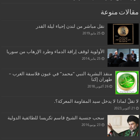
مقالات منوعة
نقل مباشر من لندن إحياء ليلة القدر
25 مايو,2019
الأولوية لوقف إراقة الدماء وطرد الإرهاب من سوريا
25 يناير,2014
منقذ البشرية النبي “محمد” في عيون فلاسفة الغرب –
طهران إكنا
26 أكتوبر,2018
لا تقلْ لماذا لا يدخل سيد المقاومة المعركة؟.
21 أكتوبر,2023
سحب جنسية الشيخ قاسم تكريسا للطائفية الدولية
23 يونيو,2016