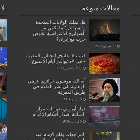
مقالات منوعة
الا
هل تملك الولايات المتحدة
و”إسرائيل” ما يكفي من
الصواريخ الاعتراضية لخوض
حرب مع إيران؟
26 فبراير,2026
كتاب #مفاتيح_ الجنان_ المعرب
– في #دعوات_ أيام الاسبوع
17 أغسطس,2017
آية الله موسوي جزائري: ترمي
الوهابية الى نشر الظلام في
طريق المعرفة
10 يناير,2014
قرار أوروبي يدين استمرار
المنامة إصدار أحكام الإعدام
5 فبراير,2016
المراجعات بقلم الإمام عبد
الحسين شرف الدين الموسوي