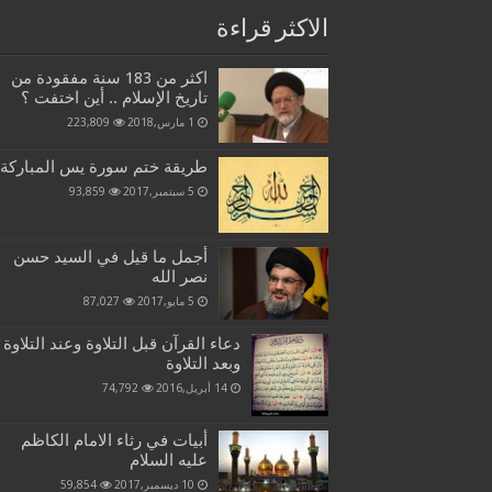
الاكثر قراءة
اكثر من 183 سنة مفقودة من
تاريخ الإسلام .. أين اختفت ؟
1 مارس,2018
223,809
طريقة ختم سورة يس المباركة
5 سبتمبر,2017
93,859
أجمل ما قيل في السيد حسن
نصر الله
5 مايو,2017
87,027
دعاء القرآن قبل التلاوة وعند التلاوة
وبعد التلاوة
14 أبريل,2016
74,792
أبيات في رثاء الامام الكاظم
عليه السلام
10 ديسمبر,2017
59,854