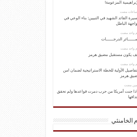
إبراهيمية المزعومة!
يرة القائد الشهيد في التبيين: بناء الوعي في
اجهة الباطل
وم واحد مضت
ــــــائر الدرجــــــات
وم واحد مضت
ف يكون مستقبل مضيق هرمز
وم واحد مضت
تفاصيل الأولية للخطة الاستراتيجية لضمان امن
يق هرمز
ومين مضت
ذا جنت أمريكا من حرب دمرت قواعدها ولم تحقق
دافها
م الخامنئي