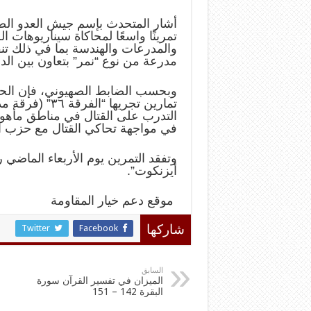
أشار المتحدث بإسم جيش العدو الصهي
تمرينًا واسعًا لمحاكاة سيناريوهات 
والمدرعات والهندسة بما في ذلك تنف
مدرعة من نوع “نمر” بتعاون بين الدب
وبحسب الضابط الصهيوني، فإن الح
تمارين تجريها 
التدرب على القتال في مناطق مأهو
في مواجهة تحاكي القتال مع حزب ال
وتفقد التمرين يوم الأربعاء الماضي
أيزنكوت”.
موقع دعم خيار المقاومة
Twitter
Facebook
شاركها
السابق
الميزان في تفسير القرآن سورة
البقرة 142 – 151