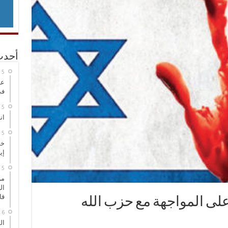
أحدث
عر
في
انطلاق
خط
إي
من
ال
قا
لى المواجهة مع حزب الله
ال