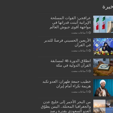
خيرة
عراقجي: القوات المسلحة
الإيرانية أثبتت قدراتها في
مواجهة أقوى جيوش العالم
الأربعين الحسيني فرصةٌ للتدبر
في القرآن
انطلاق الدورة 46 لمسابقة
القرآن الدولية في مكة
خطيب جمعة طهران: العدو تكبد
هزيمة نكراء أمام إيران
من البحر الأحمر إلى خليج عدن
والجغرافيا المحتلة.. اليمن يطوّق
العدو السعودي بقدرة رصد