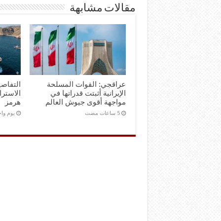
مقالات مشابهة
عراقجي: القوات المسلحة
التفاصي
الإيرانية أثبتت قدراتها في
الاستر
مواجهة أقوى جيوش العالم
هرمز
‏يوم و