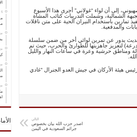
ال
وني، إلى أن لواء “غولاني” أجرى هذا الأسبوع
الجبهة الشمالية، وشملت التدريبات كتائب المشاة
مس
يذ تمارين باستخدام النيران الحية على متن ناقلات
مو
ابات والمدفعية.
‏ي
بص
ديث يدور عن تمرين لوائي أخر من ضمن سلسلة
“الفرقة ٣٦” (فرقة مدرعة) لتعزيز جاهزيتها للطوارئ والحرب، حيث تم
‏ي
لة ومناطق حرشية وعرة في ساعات النهار والليل
كي
له.
‏ي
 رئيس هيئة الأركان في جيش العدو الجنرال “غادي
ال
مض
‏ي
ما
اه
التالي
الأما
اصدر حزب الله بيان بخصوص
جرائم السعودية في اليمن