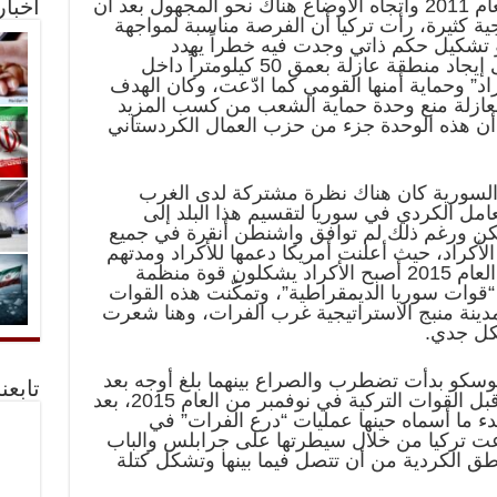
مع بدء الأزمة السورية في مطلع العام 2011 واتجاه الأوضاع هناك نحو المجهول بعد أن
أخبا
 كثيرة، رأت تركيا أن الفرصة مناسبة لمواجهة
حو تشكيل حكم ذاتي وجدت فيه خطراً يهدد
مصالحها، ومن هنا بدأت بالعمل على إيجاد منطقة عازلة بعمق 50 كيلومتراً داخل
اد” وحماية أمنها القومي كما ادّعت، وكان الهدف
العازلة منع وحدة حماية الشعب من كسب المزيد
ة أن هذه الوحدة جزء من حزب العمال الكردستاني
 السورية كان هناك نظرة مشتركة لدى الغرب
عامل الكردي في سوريا لتقسيم هذا البلد إلى
كن ورغم ذلك لم توافق واشنطن أنقرة في جميع
كراد، حيث أعلنت أمريكا دعمها للأكراد ومدتهم
بالسلاح منذ العام 2014 وفي أواخر العام 2015 أصبح الأكراد يشكلون قوة منظمة
ات سوريا الديمقراطية”، وتمكّنت هذه القوات
رة على مدينة منبج الاستراتيجية غرب الفرات، وهنا شعرت
شكل جدي.
وسكو بدأت تضطرب والصراع بينهما بلغ أوجه بعد
تابعن
حادثة إسقاط الطائرة الروسية من قبل القوات التركية في نوفمبر من العام 2015، بعد
لبدء ما أسماه حينها عمليات “درع الفرات” في
 2016، هنا استطاعت تركيا من خلال سيطرتها على جرابلس والباب
ناطق الكردية من أن تتصل فيما بينها وتشكل كتلة