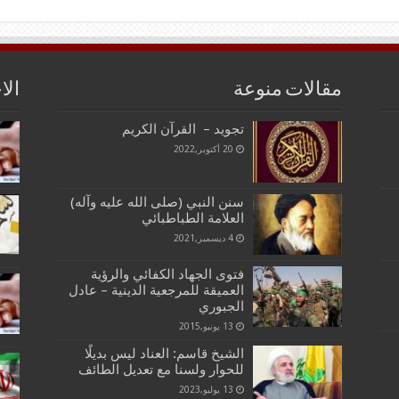
مقالات منوعة
الا
تجويد – القرآن الكريم
20 أكتوبر,2022
سنن النبي (صلى الله عليه وآله)
العلامة الطباطبائي
4 ديسمبر,2021
فتوى الجهاد الكفائي والرؤية
العميقة للمرجعية الدينية – عادل
الجبوري
13 يونيو,2015
الشيخ قاسم: العناد ليس بديلًا
للحوار ولسنا مع تعديل الطائف
13 يوليو,2023