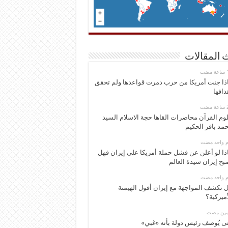
 المقالات
ذا جنت أمريكا من حرب دمرت قواعدها ولم تحقق
دافها
وم القرآن محاضرات القاها حجة الاسلام السيد
مد باقر الحكيم
وم واحد مضت
ذا لو أعلن عن فشل حملة أمريكا على إيران فهل
بح إيران سيدة العالم
وم واحد مضت
 تكشف المواجهة مع إيران أفول الهيمنة
أميركية؟
ومين مضت
ى يُوصف رئيس دولة بأنه «غبي»