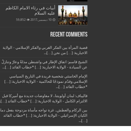
أبيات في رثاء الامام الكاظم
عليه السلام
10 ديسمبر,2017
59,852
Recent Comments
قضية المرأة بين الفكر الغربي والفكر الإسلامي - الولاية
الاخبارية: […] من نحن […]...
الشيخ قاسم: اتفاق الإطار في واشنطن مذلةٌ وعارٌ وتنازلٌ
عن السيادة - الولاية الاخبارية: […] *خطاب القائد […]...
الإمام الخامنئي شخصية فريدة في التاريخ السياسي
الإسلامي وقدّم نموذجًا للحاكمية - الولاية الاخبارية: […]
*خطاب القائد […]...
قاليباف: لبنان أولويتنا.. لا مفاوضات جديدة مع أميركا قبل
الالتزام الكامل - الولاية الاخبارية: […] *خطاب القائد […]..
بين الركام والعطش.. غزة تواجه مأساة مزدوجة بفعل دمار
الكيان الإسرائيلي - الولاية الاخبارية: […] *خطاب القائد
[…]...