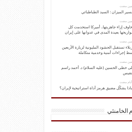
ومين مضت
سير الميزان : السيد الطباطبائي
ومين مضت
اوف إزاء جاهزيتها.. أميركا استخدمت كل
اريخها بعيدة المدى في عدوانها على إيران
ومين مضت
بلاء تستقبل الحشود المليونية لزيارة الأربعين
ط إجراءات أمنية وخدمية متكاملة
ومين مضت
ى خطى الحسين (عليه السلام) د. أحمد راسم
نفيس
اذا يشكّل مضيق هرمز أداة استراتيجية لإيران؟
م الخامنئي