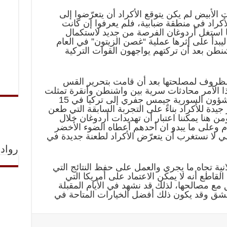
لأبيض لم يكن يتوقع الأكراد أن يتعرّضوا إلى
لأكراد في منطقة ضبابية، فلم يعرفوا إن كانت
ا استغل أردوغان الفرصة من جديد لاستكمال
يبدأ على إثرها عملية “غصن الزيتون” في العام
 واشنطن بعد أن تركتهم يواجهون القوات التركية
ل الظروف لمصلحتها بعد أن قامت بتحرير القس
 الأمر محادثات سرية بين واشنطن وأنقرة تمثلت
بسفر الممثل الخاص لترامب في الشؤون السورية جيمس جفري إلى تركيا في 15
جيدة للأكراد بناءً على التجربة السابقة التي طعن
من هنا يمكننا اعتبار أن تهديدات أردوغان خلال
عدم وعلى ما يبدو ان أحدهم أعطاه الضوء الأخضر
ي لا نستغرب أن يتعرّض الأكراد لطعنة جديدة في
رواد 
لانية تجاه ما يجري والعمل على حفظ النتائج التي
ل القاطع أنه لا يمكن الاعتماد على أمريكا التي
 مع مصالحها، لذلك قد نشهد في الأيام المقبلة
دمشق وقد يكون ذلك أفضل الخيارات المتاحة في