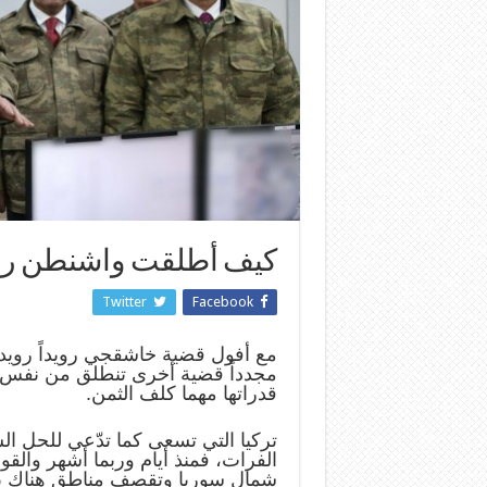
كيف أطلقت واشنطن رصا
Twitter
Facebook
مع أفول قضية خاشقجي رويداً رويداً
مجدداً قضية أخرى تنطلق من نفس ال
قدراتها مهما كلف الثمن.
تركيا التي تسعى كما تدّعي للحل ال
الفرات، فمنذ أيام وربما أشهر والق
شمال سوريا وتقصف مناطق هناك بذ