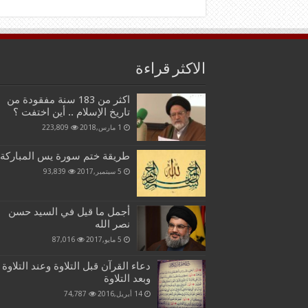
الاكثر قراءة
اكثر من 183 سنة مفقودة من
تاريخ الإسلام .. أين اختفت ؟
1 مارس,2018
223,809
طريقة ختم سورة يس المباركة
5 سبتمبر,2017
93,839
أجمل ما قيل في السيد حسن
نصر الله
5 مايو,2017
87,016
دعاء القرآن قبل التلاوة وعند التلاوة
وبعد التلاوة
14 أبريل,2016
74,787