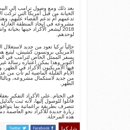
بعد ذلك ومع وصول ترامب إلى البيت ا
الخيانة من قبل أمريكا التي تركت ا
تدعمهم أم تدعم القضاء عليهم، وهن
مشروعه في إيجاد المنطقة العازلة ل
2018 ليشعر الأكراد حينها بخيانة
لوحدهم.
حالياً تركيا تعود من جديد لاستغلا
الأمريكي برونسون كشيش، ليتبع هذا
أكتوبر وهذا يمكن اعتباره رسالة غير 
فيها الأمريكيون الأكراد في الظهر، و
الأيام القليلة الماضية لم تأتِ من 
من جديد لاستكمال مشروعه، وبالتال
الظهر.
في الختام..على الأكراد التفكير بعق
قاتلوا للوصول إليها، لأنه ثبت بالدلي
تتصرف بطريقة براغماتية بما يتوافق
زيارة جديدة للأكراد نحو العاصمة 
هذه المرحلة.
Twitter
Facebook
شاركها