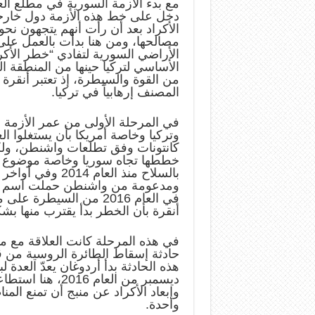
دخل على خط هذه الأزمة دول خارجية
الأكراد بعد أن رأت أنهم يتجهون ن
الأراضي السورية لتفادي “خطر الأكر
الأساسي لتركيا حينها من المنطقة 
من القوة والسيطرة، إذ تعتبر أنقر
المصنف إرهابياً في تركيا.
في المرحلة الأولى من عمر الأزمة
وتركيا وخاصة أمريكا بأن يستغلوا ال
كانتونات وفق تطلعات واشنطن، ول
خططها تجاه سوريا وخاصة موضوع الأ
ومدعومة من واشنطن حملت اسم “قو
في العام 2016 من السيط
أنقرة بأن الخطر بدأ يقترب منها ب
في هذه المرحلة كانت العلاقة مع م
هذه الحادثة بدأ أردوغان يعدّ العدة 
ديسمبر من العام
وإبعاد الأكراد عن منبج أن تمنع الم
واحدة.