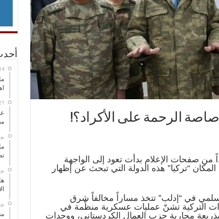
أحدث
ما
اه
عل
صة الرحمة على الأكراد؟!
مح
‏ي
ما
تص
 من صفحات الإعلام بدأت تعود إلى الواجهة
مكان “تركيا” هذه الدولة التي تبحث عن إظهار
‏ي
هل
ال
سلمي في “إدلب” تتخذ مساراً مخالفاً شرق
‏ي
وات التركية تشنّ عمليات عسكرية منظّمة في
مت
ريعة محاربة حزب العمال الكردستاني، ووحدات