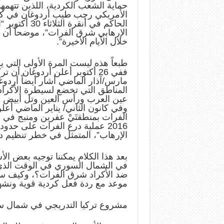
حماية الشعب الكردية، اللذين تتهمه
الأمريكي رجب طيب أردوغان في كلمة ل
الحاكم في أن
الإرهابي شرق الفرات”، موضحاً أن ”
خلال الأيام الأخيرة”.
طبعاً هذه ليست المرة الأولى التي ي
ففي 26 أكتوبر أعلن أردوغان 
مارس/آذار الماضي أشار أيضاً أردو
المناطق التي تخضع لسيطرة الأكراد و
عين العرب ورأس العين وتل أبيض ف
وفي كانون الثاني/ يناير الماضي أ
الفرات بمنطقتَيْ عفرين ومنبج في 
2016 عملية درع الفرات على حدو
الإرهاب”، المتمثل في خطر تنظيم دا
بعد هذا الكلام يمكننا توجيه بعض الأ
في الشمال السوري في الوقت الذي
ضد الأكراد شرق الفرات؟، وكيف س
موعد مع ردة فعل كردية قوية ونشهد
مشروع تركيا التدريجي في شمال س