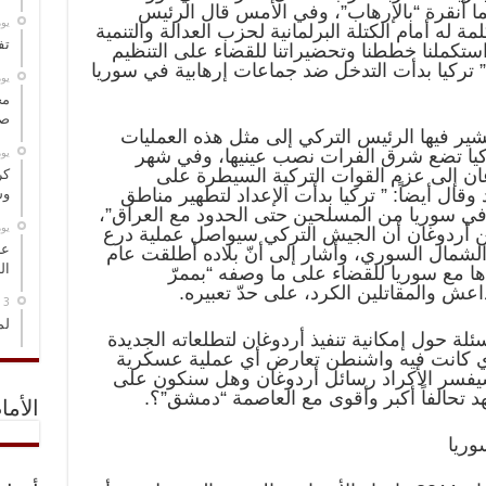
ما أنقرة “بالإرهاب”، وفي الأمس قال الرئيس
‏ي
ه أمام الكتلة البرلمانية لحزب العدالة والتنمية
تف
قرة الثلاثاء 30 أكتوبر “استكملنا خططنا وتحضيراتنا للقضاء على التنظيم
 تركيا بدأت التدخل ضد جماعات إرهابية في سوريا
‏ي
مخ
صو
شير فيها الرئيس التركي إلى مثل هذه العمليات
أن تركيا تضع شرق الفرات نصب عينيها، وفي شهر
‏ي
غان إلى عزم القوات التركية السيطرة على
كر
قال أيضاً: ” تركيا بدأت الإعداد لتطهير مناطق
وس
ي سوريا من المسلحين حتى الحدود مع العراق”،
‏ي
علن أردوغان أن الجيش التركي سيواصل عملية درع
عل
الشمال السوري، وأشار إلى أنّ بلاده أطلقت عام
ال
دها مع سوريا للقضاء على ما وصفه “بممرّ
عش والمقاتلين الكرد، على حدّ تعبيره.
لم
سئلة حول إمكانية تنفيذ أردوغان لتطلعاته الجديدة
 كانت فيه واشنطن تعارض أي عملية عسكرية
يفسر الأكراد رسائل أردوغان وهل سنكون على
 تحالفاً أكبر وأقوى مع العاصمة “دمشق”؟.
الأما
وريا