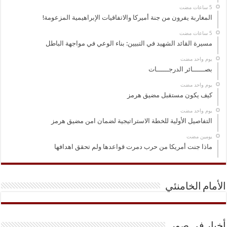
المغاربة يفرون من جنة أميركا والاتفاقيات الإبراهيمية المزعومة!
مسيرة القائد الشهيد في التبيين: بناء الوعي في مواجهة الباطل
‏يوم واحد مضت
بصــــــائر الدرجــــــات
‏يوم واحد مضت
كيف يكون مستقبل مضيق هرمز
‏يوم واحد مضت
التفاصيل الأولية للخطة الاستراتيجية لضمان امن مضيق هرمز
‏يومين مضت
ماذا جنت أمريكا من حرب دمرت قواعدها ولم تحقق اهدافها
الأمام الخامنئي
أخبار في صور