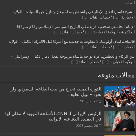
[…]...
الشيخ قاسم: اتفاق الإطار في واشنطن مذلةٌ وعارٌ وتنازلٌ عن السيادة - الولاية
الاخبارية: […] *خطاب القائد […]...
الإمام الخامنئي شخصية فريدة في التاريخ السياسي الإسلامي وقدّم نموذجًا
للحاكمية - الولاية الاخبارية: […] *خطاب القائد […]...
قاليباف: لبنان أولويتنا.. لا مفاوضات جديدة مع أميركا قبل الالتزام الكامل - الولاية
الاخبارية: […] *خطاب القائد […]...
بين الركام والعطش.. غزة تواجه مأساة مزدوجة بفعل دمار الكيان الإسرائيلي -
الولاية الاخبارية: […] *خطاب القائد […]...
مقالات منوعة
الثورة اليمنية تخرج من بيت الطاعة السعودي ولن
تعود – نبيل لطيف
2 مارس,2015
الرئيس الإيراني لـ CNN: الأسلحة النووية لا مكان لها
في العقيدة الدفاعية الإيرانية
26 سبتمبر,2023