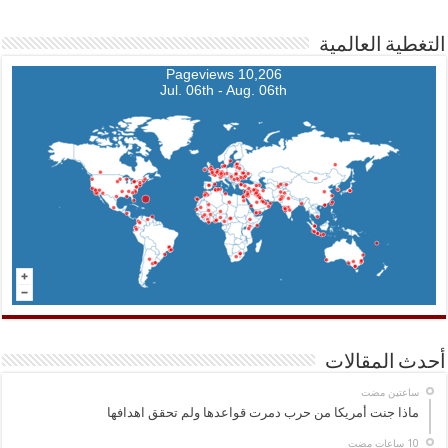
التغطية العالمية
10,206 Pageviews
Jul. 06th - Aug. 06th
أحدث المقالات
‏ساعتين مضت
ماذا جنت أمريكا من حرب دمرت قواعدها ولم تحقق اهدافها