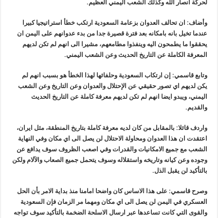
لحركة انصار الله وكذلك الشعب اليمني العظيم.
وأضاف: ان تحالف العدوان بزعامة السعودية ارتكب خطأ استراتيجيا كبيرا
عندما تخيل بانه بامكانه بعد فترة قصيرة جدا من بدء عدوانهم على اليمن ان
يحققوا ما يطمحون اليه وينفذوا مطامعهم، مشيرا الى انهم لم تكن لديهم
المعرفة الكاملة عن التاريخ الحديث وعن الشعب اليمني.
وتابع قاسمي: إن ارتكاب السعودية وحلفائها لهذا الخطأ هو بسبب انهم لم
يكن لديهم اي تصور حقيقي عن الإحتلال والعدوان وعن التاريخ وعن الشعب
اليمني، ويبدو ايضا انهم لم تكن لديهم معرفة كاملة عن التاريخ الحديث
والقديم.
واردف قائلا: بالمقابل من كان لديه معرفة كاملة بتاريخ المنطقة، مثل ايران،
اعتقدت ان هذا العدوان ومحاولة الاحتلال لن يصل الى اي مكان وفي النهاية
الشعب مع جميع الامكانيات والقدرات وفي اصعب الظروف سوف يدافع عن
وجوده وعن كيانه وتاريخه واستقلاله وسوف يتحمل جميع الصعاب والآلام ولكن
بالتأكيد لن يقبل الذل.
وصرح قاسمي: على هذا الاساس كان واضحا امامنا منذ بداية الامر بأن الحل
العسكري في اليمن لن يصل الى اي مكان ومهما مر الزمان فإن السعودية
والقوى التي كانت تساعدها عبر ارسال الاسلحة الضخمة بالتأكيد سوف تواجه