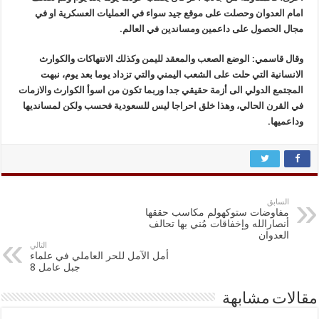
امام العدوان وحصلت على موقع جيد سواء في العمليات العسكرية او في
مجال الحصول على داعمين ومساندين في العالم.
وقال قاسمي: الوضع الصعب والمعقد لليمن وكذلك الانتهاكات والكوارث
الانسانية التي حلت على الشعب اليمني والتي تزداد يوما بعد يوم، نبهت
المجتمع الدولي الى أزمة حقيقي جدا وربما تكون من اسوأ الكوارث والازمات
في القرن الحالي، وهذا خلق احراجا ليس للسعودية فحسب ولكن لمسانديها
وداعميها.
السابق
مفاوضات ستوكهولم مكاسب حققها
أنصارالله وإخفاقات مُني بها تحالف
العدوان
التالي
أمل الآمل للحر العاملي في علماء
جبل عامل 8
مقالات مشابهة