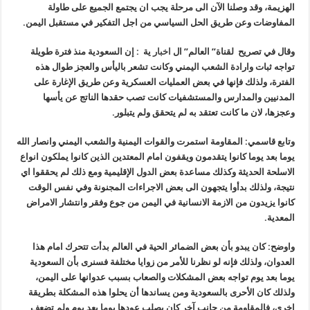
الهزيمة، وقد وصلنا الآن الى مرحلة يجب ان يجتمع الجميع على طاولة
المفاوضات وعن طريق الحل السياسي من اجل التفكير في مستقبل اليمن.
وقال في تصريح لقناة” العالم” ال
اخبار
ية : إن السعودية منذ فترة طويلة
تواجه ثبات وارادة الشعب اليمني وكانت تشعر باليأس والعجز طوال هذه
الفترة، ولذلك فإنها في بعض العمليات العسكرية وعن طريق الإغارة على
المدنيين والمدارس والمستشفيات كانت تصب حقدها الناتج عن يأسها
وعجزها، لان ما كانت تعتقد به لم يتحقق ولم يتبلور.
وتابع قاسمي: المقاومة استمرت والقوات اليمنية والشعب اليمني وانصار الله
يوما بعد يوما كانوا يتقدمون ويقفون امام المعتدين الذين كانوا يملكون انواع
الاسلحة الحديثة وكذلك مساعدة بعض الدول الإقليمية ومع ذلك لم يحققوا اي
نتيجة، ولذلك بدأوا يتجهون الى بعض الاجراءات المجنونة وفي نفس الوقت
كانوا يزيدون من الازمة الانسانية في اليمن من جوع وفقر وانتشار الامراض
المعدية.
واوضح: كان يبدو بأن بعض الضمائر الحية في العالم بدأت تتحرك امام هذا
العدوان، ولذلك فإنه لو نظرنا للأمر من زوايا مختلفة فسنرى بأن السعودية
يوما بعد يوم تواجه بعض المشكلات والصعاب بسبب عدوانها على اليمن،
ولذلك كان الأحرى بالسعودية ومن يساندها أن يحلوا هذه المشكلة بطريقة
اخرى، فالمقاومة من جانب آخر كان يصلب عودها يوما بعد يوم ولم تضعف