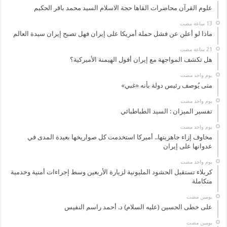
علوم القرآن محاضرات القاها حجة الاسلام السيد محمد باقر الحكيم
ماذا لو أعلن عن فشل حملة أمريكا على إيران فهل تصبح إيران سيدة العالم
هل تكشف المواجهة مع إيران أفول الهيمنة الأميركية؟
‏يوم واحد مضت
متى يُوصف رئيس دولة بأنه «غبي»
‏يوم واحد مضت
تفسير الميزان : السيد الطباطبائي
‏يوم واحد مضت
مخاوف إزاء جاهزيتها.. أميركا استخدمت كل صواريخها بعيدة المدى في
عدوانها على إيران
‏يوم واحد مضت
كربلاء تستقبل الحشود المليونية لزيارة الأربعين وسط إجراءات أمنية وخدمية
متكاملة
‏يومين مضت
على خطى الحسين (عليه السلام) د. أحمد راسم النفيس
‏يومين مضت