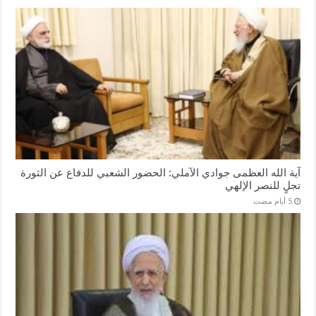
آية الله العظمى جوادي الآملي: الحضور الشعبي للدفاع عن الثورة
تجلٍ للنصر الإلهي