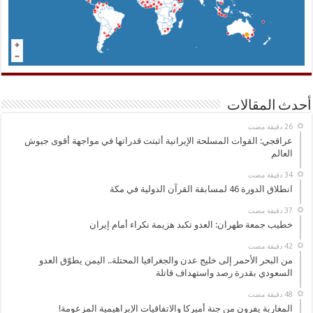
أحدث المقالات
عراقجي: القوات المسلحة الإيرانية أثبتت قدراتها في مواجهة أقوى جيوش
العالم
انطلاق الدورة 46 لمسابقة القرآن الدولية في مكة
خطيب جمعة طهران: العدو تكبد هزيمة نكراء أمام إيران
من البحر الأحمر إلى خليج عدن والجغرافيا المحتلة.. اليمن يطوّق العدو
السعودي بقدرة رصد واستهداف قاتلة
المغاربة يفرون من جنة أميركا والاتفاقيات الإبراهيمية المزعومة!