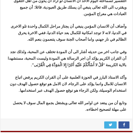
التفسير لسماحته اليوم الاحد أن الانسان لو أراد أن يكون من أهل التقوى
ويقترب الى الله تعالى ينبغي أن يسلك طريق العبودية، قائلا: أن جميع
العبادات هي معراج المؤمن.
وأضاف أن الانسان المؤمن ينبغي أن يجتاز مراحل الكمال واحدة تلو الاخرى
في الدنيا، لانه لا توجد امكانية للكمال بعد حياة الدنيا، ففي الاخرة يحرق
الظالم في نار جهنم، واما أصحاب الجنة سوف يتنعمون بنعم الله.
وفي جانب اخر من حديثه أشار الى أن المودة تختلف عن المحبة، ولذلك نجد
أن القران الكريم يؤكد أن اجر الرسالة هي المودة وليست المحبة، مستشهدا
بالاية الكريمة “قُلْ لا أَسْأَلُكُمْ عَلَيْهِ أَجْرًا إِلا الْمَوَدَّةَ فِي الْقُرْبَى”.
وأكد الاستاذ البارز في الحوزة العلمية على أن القران الكريم يرفض اتباع
الانسان للامال وانما يؤكد على الرجاء، لان الامل هو توقع حصول الهدف دون
استخدام الوسيلة، ولكن الرجاء هو توقع حصول الهدف عبر استخدامها.
وتابع أن من يبتعد عن اوامر الله تعالى ويشتغل بجمع المال سوف لا يحصل
على مهلة لتصحيح اخطاءه.