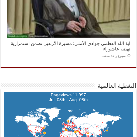
آية الله العظمى جوادي الآملي: مسيرة الأربعين تضمن استمرارية
نهضة عاشوراء
‏أسبوع واحد مضت
التغطية العالمية
11,997 Pageviews
Jul. 08th - Aug. 08th