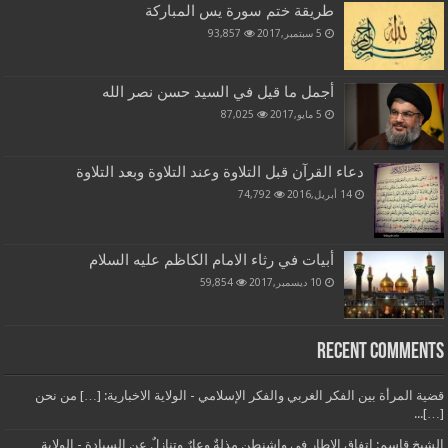
طريقة ختم سورة يس المباركة
5 سبتمبر,2017
93,857
أجمل ما قيل في السيد حسن نصر الله
5 مايو,2017
87,025
دعاء القرآن قبل التلاوة وعند التلاوة وبعد التلاوة
14 أبريل,2016
74,792
أبيات في رثاء الامام الكاظم عليه السلام
10 ديسمبر,2017
59,854
Recent Comments
قضية المرأة بين الفكر الغربي والفكر الإسلامي - الولاية الاخبارية: […] من نحن
[…]...
الشيخ قاسم: اتفاق الإطار في واشنطن مذلةٌ وعارٌ وتنازلٌ عن السيادة - الولاية