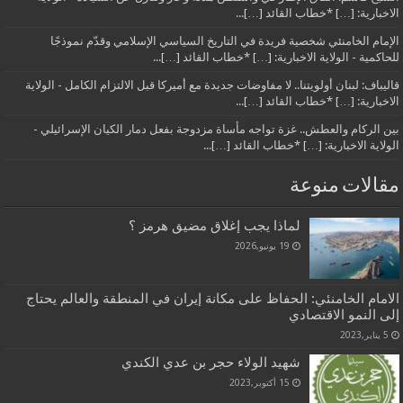
الاخبارية: […] *خطاب القائد […]...
الإمام الخامنئي شخصية فريدة في التاريخ السياسي الإسلامي وقدّم نموذجًا
للحاكمية - الولاية الاخبارية: […] *خطاب القائد […]...
قاليباف: لبنان أولويتنا.. لا مفاوضات جديدة مع أميركا قبل الالتزام الكامل - الولاية
الاخبارية: […] *خطاب القائد […]...
بين الركام والعطش.. غزة تواجه مأساة مزدوجة بفعل دمار الكيان الإسرائيلي -
الولاية الاخبارية: […] *خطاب القائد […]...
مقالات منوعة
لماذا يجب إغلاق مضيق هرمز ؟
19 يونيو,2026
الامام الخامنئي: الحفاظ على مكانة إيران في المنطقة والعالم يحتاج
إلى النمو الاقتصادي
5 يناير,2023
شهيد الولاء حجر بن عدي الكندي
15 أكتوبر,2023