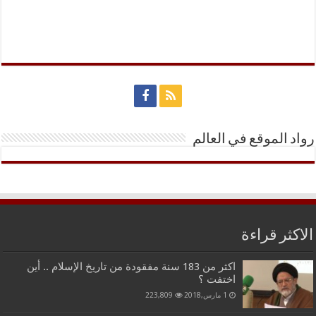
رواد الموقع في العالم
الاكثر قراءة
اكثر من 183 سنة مفقودة من تاريخ الإسلام .. أين
اختفت ؟
1 مارس,2018
223,809