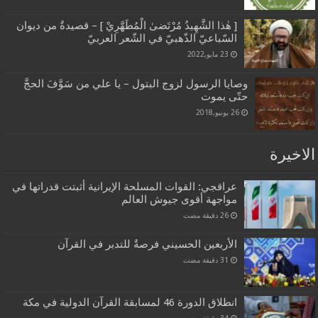
[ هٰذا الشَّهِيدُ مُرْتَضىٰ الْمُطَهَّرِيْ ] – قصيدةٌ من ديوان
السّباعيّ الذّهبيّ في الشّعر العربيّ
23 مايو,2022
وصايا الرسول لزوج البتول – يا علي من سَوَّفَ الحجَّ
حتّى يموت
26 يونيو,2018
الاخيرة
عراقجي: القوات المسلحة الإيرانية أثبتت قدراتها في
مواجهة أقوى جيوش العالم
الأربعين الحسيني فرصةٌ للتدبر في القرآن
انطلاق الدورة 46 لمسابقة القرآن الدولية في مكة