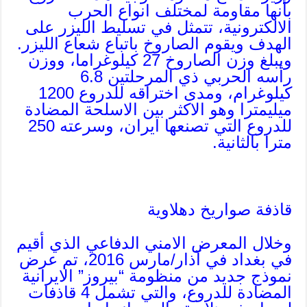
بأنها مقاومة لمختلف انواع الحرب
الالكترونية، تتمثل في تسليط الليزر على
الهدف ويقوم الصاروخ باتباع شعاع الليزر.
ويبلغ وزن الصاروخ 27 كيلوغراما، ووزن
رأسه الحربي ذي المرحلتين 6.8
كيلوغرام، ومدى اختراقه للدروع 1200
ميليمترا وهو الاكثر بين الاسلحة المضادة
للدروع التي تصنعها ايران، وسرعته 250
مترا بالثانية.
قاذفة صواريخ دهلاوية
وخلال المعرض الامني الدفاعي الذي أقيم
في بغداد في آذار/مارس 2016، تم عرض
نموذج جديد من منظومة “بيروز” الايرانية
المضادة للدروع، والتي تشمل 4 قاذفات