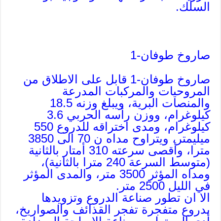
السلك.
صاروخ طوفان-1
صاروخ طوفان-1 قابل على الاطلاق من
المروحيات والمركبات المدرعة
والمنصات البرية، ويبلغ وزنه 18.5
كيلوغرام، ووزن رأسه الحربي 3.6
كيلوغرام، ومدى اختراقه للدروع 550
ميليمتر، ويتراوح مداه ن 70 الى 3850
مترا، وأقصى سرعته 310 أمتار بالثانية
(متوسط السرعة 240 مترا بالثانية)،
ومداه المؤثر 3500 متر، والمدى المؤثر
في الليل 2500 متر.
الا ان تطور صناعة الدروع وتزويدها
بدروع متفجرة تفجر القذائف والصواريخ،