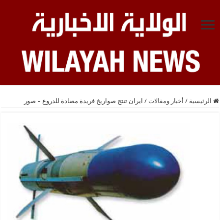
الرئيسية
/
أخبار ومقالات
/
ايران تنتج صواريخ فريدة مضادة للدروع – صور