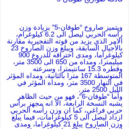
ويتميز صاروخ “طوفان-5” بزيادة وزن
رأسه الحربي ليصل الى 6.2 كيلوغرام،
الامر الذي يزيد من قوته التفجيرية مقارنة
بالأجيال السابقة، ويبلغ وزن الصاروخ 23
كيلوغراما، ومدى اختراقه للدروع 900
ميليمترا، ومداه من 650 الى 3500 متر،
وقطره 15.3 سانتيمترا، وسرعته
المتوسطة 167 مترا بالثانية، ومداه المؤثر
في النهار 3500 متر، ومداه المؤثر في
الليل 2500 متر.
وأما “طوفان-6″، فهو من حيث الظاهر
يشبه النسخة الرابعة، الا انه مجهز برأس
حربي فراغي، كما ان وزن رأسه الحربي
ازداد ليصل الى 5 كيلوغرامات، فيما يبلغ
وزن الصاروخ يبلغ 21 كيلوغراما، ومدى