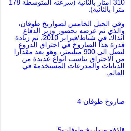
310 أمتار بالثانية (سرعته المتوسطة 178
مترا بالثانية).
وفي الجيل الخامس لصواريخ طوفان،
والذي تم عرضه بحضور وزير الدفاع
آنذاك في شباط/فبراير 2010، تم زيادة
قدرة هذا الصاروخ في اختراق الدروع
لتصل الى 900 ميليمتر، وهو يعد مقدارا
من الاختراق يناسب انواع عديدة من
الدبابات والمدرعات المستخدمة في
العالم.
صاروخ طوفان-4
قاذفة صواريخ طوفان-5