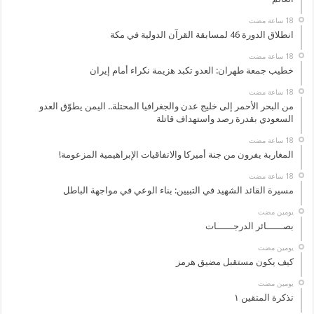
انطلاق الدورة 46 لمسابقة القرآن الدولية في مكة
خطيب جمعة طهران: العدو تكبد هزيمة نكراء أمام إيران
من البحر الأحمر إلى خليج عدن والجغرافيا المحتلة.. اليمن يطوّق العدو
السعودي بقدرة رصد واستهداف قاتلة
المغاربة يفرون من جنة أميركا والاتفاقيات الإبراهيمية المزعومة!
مسيرة القائد الشهيد في التبيين: بناء الوعي في مواجهة الباطل
‏يومين مضت
بصــــــائر الدرجــــــات
‏يومين مضت
كيف يكون مستقبل مضيق هرمز
‏يومين مضت
تذكرة المتقين ١