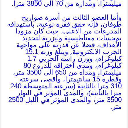
ميليمترا، ومداره من 70 الى 3850 مترا.
وأما العضو الثالث من أسرة صواريخ
طوفان، فإنه حقق قفزة نوعية، باستهدافه
المدرعات من الأعلى، حيث كان مزودا
بمجسات مغناطيسية وليزرية لتحديد
الأهداف، فضلا عن قدرته على مواجهة
الحرب الالكترونية. ويبلغ وزنه 19.1
كيلوغرام، ووزن رأسه الحربي 1.7
كيلوغرام، ومدى اختراقه للدروع 80
ميليمترا، ومداه من 650 الى 3500 متر،
وقطره 15 سانتيمترا، وأقصى سرعته
310 مترا بالثانية (سرعته المتوسطة 240
مترا بالثانية)، والمدى المؤثر في النهار
3500 متر، والمدى المؤثر في الليل 2500
متر.