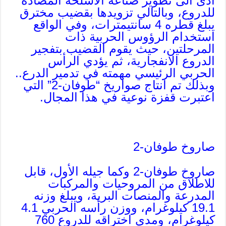
أدى الى تطوير صناعة الاسلحة المضادة
للدروع، وبالتالي تزويدها بقضيب مخترق
يبلغ قطره 4 سانتيمترات، وفي الواقع
استخدام الرؤوس الحربية ذات
المرحلتين، حيث يقوم القضيب بتفجير
الدروع الانفجارية، ثم يؤدي الرأس
الحربي الرئيسي مهمته في تدمير الدرع..
وبذلك تم انتاج صواريخ “طوفان-2” التي
اعتبرت قفزة نوعية في هذا المجال.
صاروخ طوفان-2
صاروخ طوفان-2 وكما جيله الأول، قابل
للاطلاق من المروحيات والمركبات
المدرعة والمنصات البرية، ويبلغ وزنه
19.1 كيلوغرام، ووزن رأسه الحربي 4.1
كيلوغرام، ومدى اختراقه للدروع 760