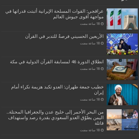
عراقجي: القوات المسلحة الإيرانية أثبتت قدراتها في
مواجهة أقوى جيوش العالم
الأربعين الحسيني فرصةٌ للتدبر في القرآن
انطلاق الدورة 46 لمسابقة القرآن الدولية في مكة
خطيب جمعة طهران: العدو تكبد هزيمة نكراء أمام
إيران
من البحر الأحمر إلى خليج عدن والجغرافيا المحتلة..
اليمن يطوّق العدو السعودي بقدرة رصد واستهداف
قاتلة