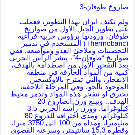
صاروخ طوفان-3
ولم تكتف ايران بهذا التطوير، فعملت
على تطوير الجيل الاول من صواريخ
طوفان، وزودتها برؤوس حربية فراغية
(Thermobaric) المستخدم في تدمير
التحصينات وملاجئ العدو ومواضعه. ففي
صواريخ “طوفان-4″، ينشر الرأس الحربي
بعد التفجير الأول من اصطدامه بالهدف،
كمية من المواد الحارقة في منطقة
الانفجار، والتي تمتزج بالاوكسجين
الموجود بالجو، وفي المرحلة اللاحقة،
تحترق او تنفجر هذه المواد وتدمر محيط
الهدف.. ويبلغ وزن الصاروخ 20
كيلوغراما، ووزن رأسه الحربي 3.5
كيلوغرام، ومدى اختراقه للدروع 80
ميليمترا، ومداه من 100 الى 3750 مترا،
وقطره 15.3 سانتيمتر، وسرعته القصوى