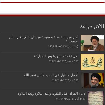
الاكثر قراءة
اكثر من 183 سنة مفقودة من تاريخ الإسلام .. أين
اختفت ؟
1 مارس,2018
223,809
طريقة ختم سورة يس المباركة
5 سبتمبر,2017
93,867
أجمل ما قيل في السيد حسن نصر الله
5 مايو,2017
87,031
دعاء القرآن قبل التلاوة وعند التلاوة وبعد التلاوة
14 أبريل,2016
74,794