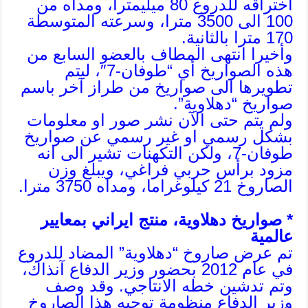
اختراقه للدروع 80 ميليمترا، ومداه من
100 الى 3500 مترا، وسرعته المتوسطة
170 مترا بالثانية.
وأخيرا انتهى المطاف بالعضو السابع من
هذه الصواريخ أي “طوفان-7″، ليتم
تطويرها الى صواريخ من طراز آخر باسم
صواريخ “دهلاوية”.
ولم يتم حتى الآن نشر صور او معلومات
بشكل رسمي او غير رسمي عن صواريخ
طوفان-7، ولكن التكهنات تشير الى انه
مزود برأس حربي فراغي، ويبلغ وزن
الصاروخ 21 كيلوغراما، ومداه 3750 مترا.
* صواريخ دهلاوية، منتج ايراني بمعايير
عالمية
تم عرض صاروخ “دهلاوية” المضاد للدروع
في عام 2012 بحضور وزير الدفاع آنذاك،
وتم تدشين خطه الانتاجي. وقد وصف
وزير الدفاع منظومة توجيه هذا الصاروخ