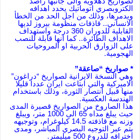
لصواريخ دهلاوية والى جانبها راصد
الكتروبصري اتوماتيك يحدد اهدافه
ويدمرها، وذلك من اجل الحد من الخطأ
الانساني.. قاذفات منظومة بيروز لديها
القابلية للدوران 360 درجة واستهداف
الاهداف الطائرة.. كما انها قابلة للنصب
على الزوارق الحربية او المروحيات
الهجومية.
* صواريخ “صاعقة”
وهي النسخة الايرانية لصواريخ “دراغون”
الاميركية والتي ابتاعت ايران عددا قليلا
منها قبيل انتصار الثورة، وذلك باستخدام
الهندسة العكسية.
هذا الصاروخ من الصواريخ قصيرة المدى
حيث يبلغ مداه 65 الى 1000 متر، ويبلغ
وزنه مع قاذفته 14.5 كيلوغرام، وتوجيهه
يتم عبر التوجيه البصري المباشر، ومدى
اختراقه للدروع 500 ميليمتر.