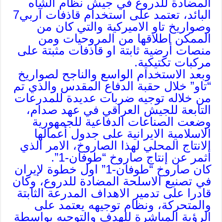
المضادة للدروع في جيش نظام الشاه
البائد، تعتمد على استخدام قاذفات آربي7
وصواريخ تاو الاميركية والتي كان من
الممكن اطلاقها من المروحيات ومن
منصات أرضية ثابتة او قاذفات مثبتة على
مركبات تكتيكية.
وبعد الاستخدام الواسع والناجح لصواريخ
“تاو” خلال حقبة الدفاع المقدس والذي تم
من خلاله توجيه ضربات عديدة للمدرعات
التابعة للجيش العراقي في عهد صدام،
وضعت الصناعات الدفاعية للجمهورية
الاسلامية الايرانية على جدول أعمالها
الانتاج المحلي لهذا الصاروخ، الامر الذي
أثمر عن إنتاج صاروخ “طوفان-1”.
كان صاروخ “طوفان-1” اول خطوة لإيران
في تصنيع الاسلحة المضادة للدروع، وكان
قادرا على تدمير الاهداف المدرعة الثابتة
والمتحركة، ونظام توجيهه يعتمد على
الرؤية المباشرة للهدف والتوجيه بواسطة