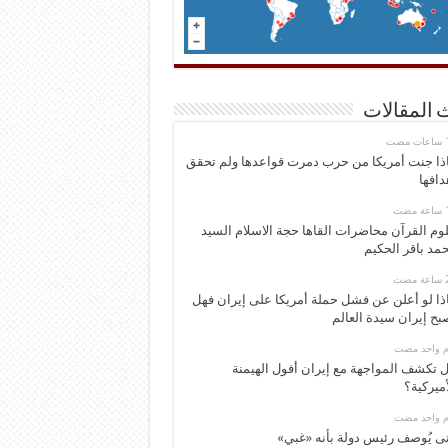
 المقالات
ذا جنت أمريكا من حرب دمرت قواعدها ولم تحقق
دافها
وم القرآن محاضرات القاها حجة الاسلام السيد
مد باقر الحكيم
ذا لو أعلن عن فشل حملة أمريكا على إيران فهل
بح إيران سيدة العالم
وم واحد مضت
 تكشف المواجهة مع إيران أفول الهيمنة
أميركية؟
وم واحد مضت
ى يُوصف رئيس دولة بأنه «غبي»