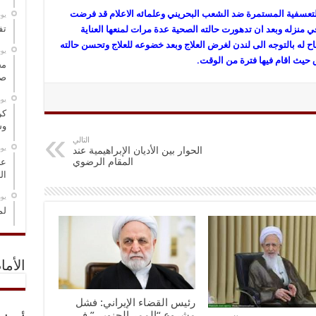
التعسفية المستمرة ضد الشعب البحريني وعلمائه الاعلام قد فرضت
‏ي
تف
ي منزله وبعد ان تدهورت حالته الصحية عدة مرات لمنعها العناية
له بالتوجه الى لندن لغرض العلاج وبعد خضوعه للعلاج وتحسن حالته
‏ي
 حيث اقام فيها فترة من الوقت.
مخ
صو
‏ي
كر
وس
التالي
‏ي
الحوار بين الأديان الإبراهيمية عند
المقام الرضوي
عل
ال
‏ي
لم
الأما
رئيس القضاء الإيراني: فشل
مشروع “الممر الجنوبي” في