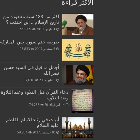
الاكثر قراءة
اكثر من 183 سنة مفقودة من
تاريخ الإسلام .. أين اختفت ؟
1 مارس,2018
223,809
طريقة ختم سورة يس المباركة
5 سبتمبر,2017
93,833
أجمل ما قيل في السيد حسن
نصر الله
5 مايو,2017
87,016
دعاء القرآن قبل التلاوة وعند التلاوة
وبعد التلاوة
14 أبريل,2016
74,786
أبيات في رثاء الامام الكاظم
عليه السلام
10 ديسمبر,2017
59,851