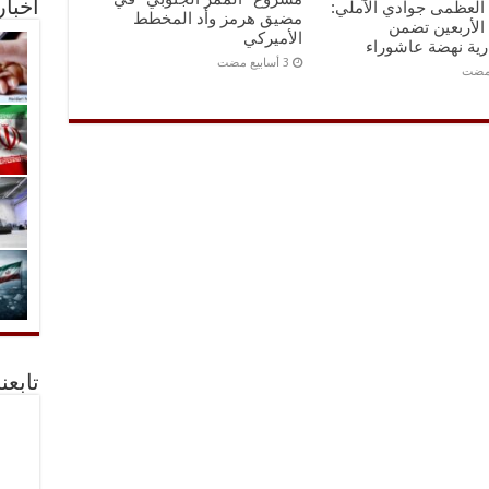
ه العظمى جوادي الآملي:
أخبا
مضيق هرمز وأد المخطط
الأربعين تضمن
الأميركي
رية نهضة عاشوراء
تابعن