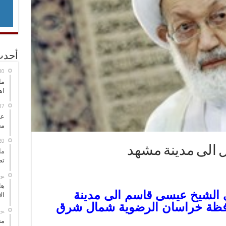
أحدث
ما
اه
عل
مح
الى مدينة مشهد
ما
تص
‏ي
هل
 الشيخ عيسى قاسم الى مدينة
ال
فظة خراسان الرضوية شمال شرق
‏ي
مت