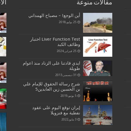
مقالات منوعة
الا
أين الوجع! – مصباح الهمداني
25 يوليو,2018
Liver Function Test اختبار
وظائف الكبد
25 فبراير,2024
ايدي قادتنا على الزناد منذ اعوام
طويلة
31 ديسمبر,2013
شرح رسالة الحقوق للإمام علي
بن الحسين زين العابدين5
5 يونيو,2019
إيران توقع اليوم على عقود
نفطية مع فنزويلا
3 مايو,2022