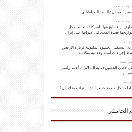
وم واحد مضت
سير الميزان : السيد الطباطبائي
وم واحد مضت
اوف إزاء جاهزيتها.. أميركا استخدمت كل
اريخها بعيدة المدى في عدوانها على إيران
ومين مضت
بلاء تستقبل الحشود المليونية لزيارة الأربعين
ط إجراءات أمنية وخدمية متكاملة
ومين مضت
ى خطى الحسين (عليه السلام) د. أحمد راسم
نفيس
ومين مضت
اذا يشكّل مضيق هرمز أداة استراتيجية لإيران؟
م الخامنئي