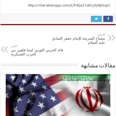
https://chat.whatsapp.com/JG7F4QaZ1oBCy3y9yhSxpC
السابق
مصباح الشريعة للإمام جعفر الصادق
عليه السلام
التالي
قائد الحرس الثوري: لسنا قلقين من
الحرب العسكرية
مقالات مشابهة