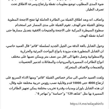
ضوء المدى المطلوب توضع معلومات نقطة وارتفاع وسرعة الاطلاق تحت
تصرف الطيار.
واضاف، انه وبعد اطلاق القنبلة من الطائرة الحاملة لها تفتح الاجنحة المطوية
وتحلق القنبلة نحو الهدف. تقوم القنبلة على مدى المسار عبر استخدام
سطوح السيطرة المركبة على الاجنحة والجنيحات الافقية بتعديل مسارها حتى
اصابة نقطة الهدف.
وحول القنابل بالغة الدقة من الجيل الجديد لسلسلة “قائم” قال العميد حاتمي،
ان القنابل المتطورة هذه مزودة بانواع البواحث المرئية والحرارية
والاسطوانية وتصل دقتها الى اقل من نصف متر ويمكن نصبها على مختلف
انواع الطائرات المسيرة والمروحيات والمقاتلات لتدمير التحصينات
والتجمعات والاهداف المتحركة.
ولفت العميد حاتمي الى سائر خصائص القنبلة “قائم” ومنها الاداء السريع على
ارتفاع 4000 حتى 10000 قدم وقابلية نصب رؤوس حربية مختلفة عليه وقال،
ان هذه القنابل باوزان ومديات وقدرة تخريب مختلفة يمكن تجهيز الطائرات
المسيرة بها مثل “شاهد 129″ و”حماسة” و”مهاجر 6″.
https://t.me/wilayahinfo