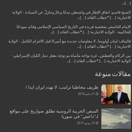
[…]...
الشيخ قاسم: اتفاق الإطار في واشنطن مذلةٌ وعارٌ وتنازلٌ عن السيادة - الولاية
الاخبارية: […] *خطاب القائد […]...
الإمام الخامنئي شخصية فريدة في التاريخ السياسي الإسلامي وقدّم نموذجًا
للحاكمية - الولاية الاخبارية: […] *خطاب القائد […]...
قاليباف: لبنان أولويتنا.. لا مفاوضات جديدة مع أميركا قبل الالتزام الكامل - الولاية
الاخبارية: […] *خطاب القائد […]...
بين الركام والعطش.. غزة تواجه مأساة مزدوجة بفعل دمار الكيان الإسرائيلي -
الولاية الاخبارية: […] *خطاب القائد […]...
مقالات منوعة
ظريف مخاطبا ترامب: لا تهدد ايران ابدا !
21 مايو,2019
السفن الحربية الروسية تطلق صواريخ على مواقع
لـ”داعش” في سوريا
23 يونيو,2017