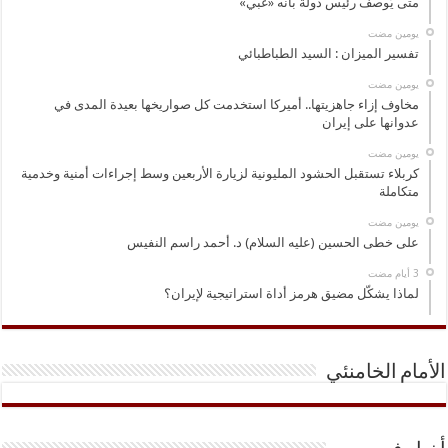
متى يُوصف رئيس دولة بأنه «غبي»
‏يومين مضت
تفسير الميزان : السيد الطباطبائي
‏يومين مضت
مخاوف إزاء جاهزيتها.. أميركا استخدمت كل صواريخها بعيدة المدى في
عدوانها على إيران
‏يومين مضت
كربلاء تستقبل الحشود المليونية لزيارة الأربعين وسط إجراءات أمنية وخدمية
متكاملة
‏يومين مضت
على خطى الحسين (عليه السلام) د. أحمد راسم النفيس
لماذا يشكّل مضيق هرمز أداة استراتيجية لإيران؟
الأمام الخامنئي