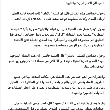
الشيطان الاكبر اميركا واذنابها.
وحول خصائص هذه القنابل قال، ان قنبلة “بالابان” ذات اجنحة قابلة للطي
لزيادة المدى وكذلك منظومة توجيه مبنية على INS&GPS لزيادة الدقة.
وحول كيفية عمل هذه القنبلة قال، ان قنبلة “بالابان” مجهزة بآلية “الاجنحة
المطوية” لنصبها تحت المقاتلة “كرار”. يتم تحديد ونقل خصائص الهدف قبل
التحليق الى مجموعة التوجيه والسيطرة. بعد اطلاق القنبلة تفتح الاجنحة
المطوية وتتحرك نحو الهدف بمساعدة منظومة التوجيه.
وحول خصائص القنبلة “ياسين” قال العميد حاتمي، ان هذه القنبلة الموجهة
بعيدة المدى قادرة كقنبلة ذكية على الاطلاق من مسافة 50 كم وتوجيهها نحو
الهدف واصابتها.
واعتبر ان من اهم خصائص هذه القنبلة هي امكانية استخدامها في جميع
الظروف المناخية في الليل والنهار وامكانية نصبها على الطائرة ذات الطيار
ومن دون طيار وزيادة امن وسلامة المنظومة والقدرة على انجاز العمليات في
المديات القصيرة والبعيدة.
وفيما يتعلق بكيفية عمل القنبلة “ياسين” قال، انه يتم في البداية تحميل
احداثيات نقطة الهدف على كومبيوتر اطلاق القنبلة من قبل المستخدم، وفي