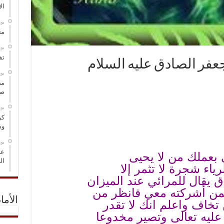
ال
‏ي
مت
‏ي
تف
عفر الصادق عليه السلام
‏ي
مخ
صو
‏ي
كر
وس
‏ي
عل
ي بعملك من لا يحيى
ال
ياء شجرة لا تثمر إلا
 يقال للمرائي عند الميزان
ممن أشركته معي فانظر من
الأما
تخاف واعلم انك لا تقدر
ليه تعالى وتصير مخدوعا