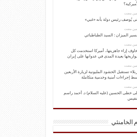
أميركية؟
ومين مضت
ى يُوصف رئيس دولة بأنه «غبي»
ومين مضت
سير الميزان : السيد الطباطبائي
ومين مضت
اوف إزاء جاهزيتها.. أميركا استخدمت كل
اريخها بعيدة المدى في عدوانها على إيران
ومين مضت
بلاء تستقبل الحشود المليونية لزيارة الأربعين
ط إجراءات أمنية وخدمية متكاملة
ومين مضت
ى خطى الحسين (عليه السلام) د. أحمد راسم
نفيس
م الخامنئي