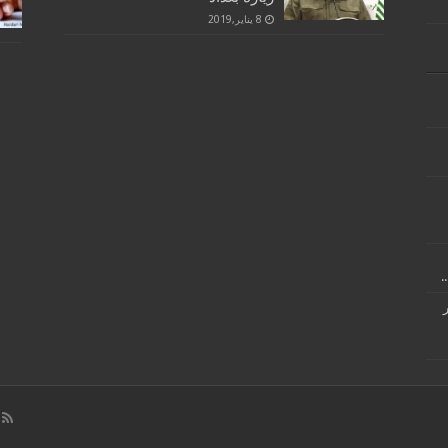
8 يناير,2019
.