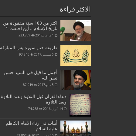
الاكثر قراءة
اكثر من 183 سنة مفقودة من
تاريخ الإسلام .. أين اختفت ؟
1 مارس,2018
223,809
طريقة ختم سورة يس المباركة
5 سبتمبر,2017
93,846
أجمل ما قيل في السيد حسن
نصر الله
5 مايو,2017
87,019
دعاء القرآن قبل التلاوة وعند التلاوة
وبعد التلاوة
14 أبريل,2016
74,788
أبيات في رثاء الامام الكاظم
عليه السلام
10 ديسمبر,2017
59,852