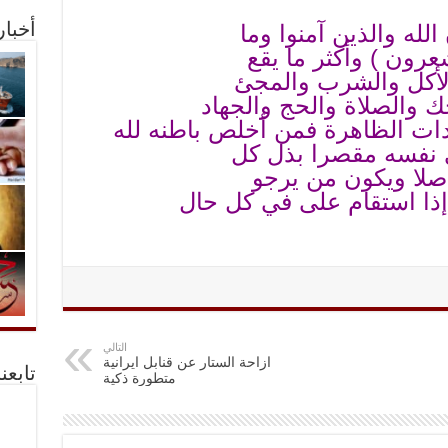
الله والذين آمنوا وما
أخبا
عرون ) وأكثر ما يقع
والأكل والشرب والمجئ
 والصلاة والحج والجهاد
ادات الظاهرة فمن أخلص باطنه لله
ي نفسه مقصرا بذل كل
صلا ويكون من يرجو
 إذا استقام على في كل حال
التالي
ازاحة الستار عن قنابل ايرانية
تابعن
متطورة ذكية