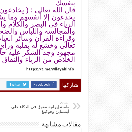
بنفسك
قال الله تعالى : ( يخادعون 
يخدعون إلا أنفسهم وما يش
الرياء في البصر والكلام 
والمجالسة واللباس والضحك
وقراءة القرآن وسائر العب
تعالى وخشع له بقلبه ورأ
مجهود وجد الشكر عليه حا
الخلاص من الرياء والنفاق
https://t.me/wilayahinfo
Twitter
Facebook
شاركها
السابق
طفلة إيرانية تتفوق في الذكاء على
آينشتاين وهوكينغ
مقالات مشابهة