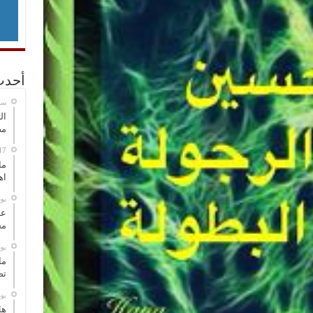
أحدث
‏س
ال
مض
ما
اه
‏ي
عل
مح
‏ي
ما
تص
‏ي
هل