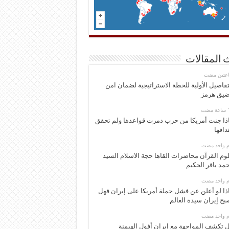
 المقالات
اعتين مضت
تفاصيل الأولية للخطة الاستراتيجية لضمان امن
يق هرمز
ذا جنت أمريكا من حرب دمرت قواعدها ولم تحقق
دافها
وم واحد مضت
وم القرآن محاضرات القاها حجة الاسلام السيد
مد باقر الحكيم
وم واحد مضت
ذا لو أعلن عن فشل حملة أمريكا على إيران فهل
بح إيران سيدة العالم
وم واحد مضت
 تكشف المواجهة مع إيران أفول الهيمنة