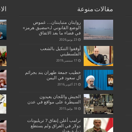
مقالات منوعة
الا
روايتان متباينتان… غموض
الوضع القانوني لـ«مضيق هرمز»
في فضاء ما بعد الاتفاق
23 يونيو,2026
أوقفوا التنكيل بالشعب
الفلسطيني
17 سبتمبر,2019
خطيب جمعة طهران يند بجرائم
آل سعود في اليمن
21 أكتوبر,2016
الجيش واللجان يعيدون
السيطرة على مواقع في عدن
18 يوليو,2015
ترامب أعلن إنفاق 7 تريليونات
دولار في العراق ولم يستطع
زيارة بغداد