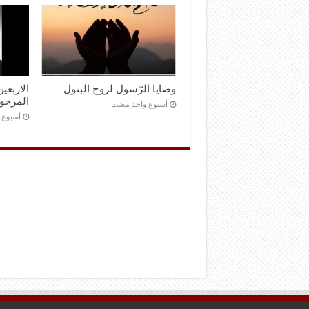
وصايا الرّسول لزوج البتول
الاربعي
المرحوم
‏أسبوع واحد مضت
‏أسبوع