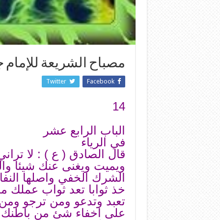
مصباح الشريعة للإمام ج
Twitter
Facebook
14
الباب الرابع عشر
في الرياء
قال الصادق ( ع ) : لا تران
ويميت ويغنى عنك شيئا والر
الشرك الخفي واصلها النفاق
خذ ثوابا تعد ثواب عملك 
تعبد وتدعو ومن ترجو ومن 
على اخفاء شئ من باطنك ع