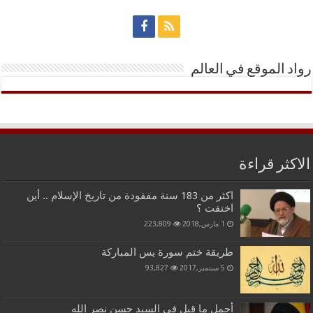
رواد الموقع في العالم
الاكثر قراءة
اكثر من 183 سنة مفقودة من تاريخ الإسلام .. أين
اختفت ؟
1 مارس,2018
223,809
طريقة ختم سورة يس المباركة
5 سبتمبر,2017
93,827
أجمل ما قيل في السيد حسن نصر الله