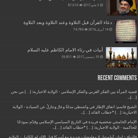
5 مايو,2017
87,016
دعاء القرآن قبل التلاوة وعند التلاوة وبعد التلاوة
14 أبريل,2016
74,786
أبيات في رثاء الامام الكاظم عليه السلام
10 ديسمبر,2017
59,851
Recent Comments
قضية المرأة بين الفكر الغربي والفكر الإسلامي - الولاية الاخبارية: […] من نحن
[…]...
الشيخ قاسم: اتفاق الإطار في واشنطن مذلةٌ وعارٌ وتنازلٌ عن السيادة - الولاية
الاخبارية: […] *خطاب القائد […]...
الإمام الخامنئي شخصية فريدة في التاريخ السياسي الإسلامي وقدّم نموذجًا
للحاكمية - الولاية الاخبارية: […] *خطاب القائد […]...
قاليباف: لبنان أولويتنا.. لا مفاوضات جديدة مع أميركا قبل الالتزام الكامل - الولاية