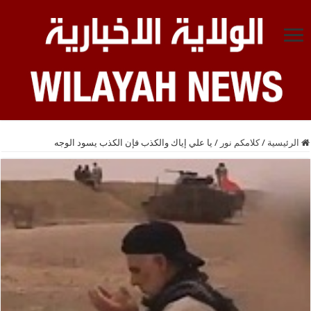
الرئيسية
/
كلامكم نور
/
يا علي إياك والكذب فإن الكذب يسود الوجه