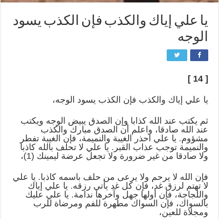
يا علي إياك والكذب فإن الكذب يسود
الوجه
[ 14 ]
يا علي إياك والكذب فإن الكذب يسود الوجه،
ثم يكتب عند الله كذابا وإن الصدق يبيض الوجه ويكتب
عند الله صادقا، واعلم أن الصدق مبارك والكذب
مشؤوم. يا علي احذر الغيبة والنميمة، فإن الغيبة تفطر
والنميمة توجب عذاب القبر. يا علي لا تحلف بالله كاذبا
ولا صادقا من غير ضرورة ولا تجعل عرضة ليمينك (1)،
فإن الله لا يرحم ولا يرعى من حلف باسمه كاذبا. يا علي
لا تهتم لرزق غد، فإن كل غد يأتي رزقه. يا علي إياك
واللجاجة، فإن أولها جهل وآخرها ندامة. يا علي عليك
بالسواك، فإن السواك مطهرة للفم ومرضاة للرب
ومجلاة للعين،