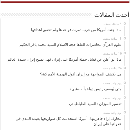
أحدث المقالات
ماذا جنت أمريكا من حرب دمرت قواعدها ولم تحقق اهدافها
علوم القرآن محاضرات القاها حجة الاسلام السيد محمد باقر الحكيم
ماذا لو أعلن عن فشل حملة أمريكا على إيران فهل تصبح إيران سيدة العالم
هل تكشف المواجهة مع إيران أفول الهيمنة الأميركية؟
‏يوم واحد مضت
متى يُوصف رئيس دولة بأنه «غبي»
‏يوم واحد مضت
تفسير الميزان : السيد الطباطبائي
‏يوم واحد مضت
مخاوف إزاء جاهزيتها.. أميركا استخدمت كل صواريخها بعيدة المدى في
عدوانها على إيران