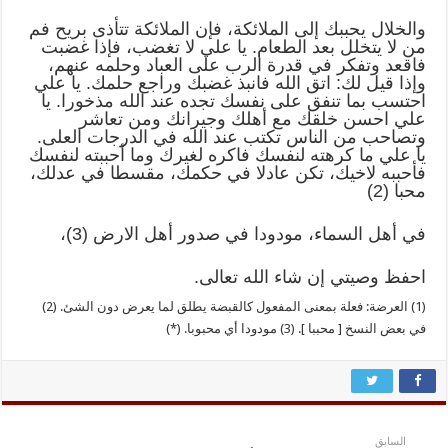
والخلال يحببك إلى الملائكة، فإن الملائكة تتأذى بريح فم
من لا يتخلل بعد الطعام. يا علي لا تغضب، فإذا غضبت
فاقعد وتفكر في قدرة الرب على العباد وحلمه عنهم،
وإذا قيل لك: اتق الله فانبذ غضبك وراجع حلمك. يا علي
احتسب بما تنفق على نفسك تجده عند الله مذخورا. يا
علي احسن خلقك مع أهلك وجيرانك ومن تعاشر
وتصاحب من الناس تكتب عند الله في الدرجات العلى.
يا علي ما كرهته لنفسك فاكره لغيرك وما أحببته لنفسك
فأحببه لاخيك، تكن عادلا في حكمك، مقسطا في عدلك،
محبا (2)
في أهل السماء، مودودا في صدور أهل الارض (3)،
احفظ وصيتي إن شاء الله تعالى.
(1) العرضة: فعلة بمعنى المفعول كالقبضة يطلق لما يعرض دون الشئ. (2)
في بعض النسخ [ محببا ]. (3) مودودا أي محبوبا. (*)
السابق