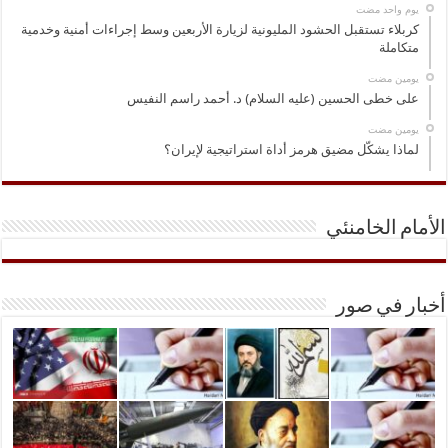
‏يوم واحد مضت
كربلاء تستقبل الحشود المليونية لزيارة الأربعين وسط إجراءات أمنية وخدمية
متكاملة
‏يومين مضت
على خطى الحسين (عليه السلام) د. أحمد راسم النفيس
‏يومين مضت
لماذا يشكّل مضيق هرمز أداة استراتيجية لإيران؟
الأمام الخامنئي
أخبار في صور