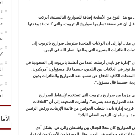
ال
مل مع هذا النوع من الأسلحة إضافة للصواريخ الباليستية، أدركت
مس
مو
ض قبل ان تتم صفقة تسليمها صواريخ الباتريوت، والتي كانت قد وعدتها
‏ي
بص
 مقال لها إلى ان الولايات المتحدة سترسل صواريخ باتريوت إلى
‏ي
ات الطائرات المسيرة التي يطلقها انصار الله في اليمن.
كي
إن “إدارة جو بايدن أرسلت عددا من أنظمة باتريوت إلى السعودية في
‏ي
 توتر في العلاقات بين البلدين، حسبما قال مسؤولون أمريكيون.
ال
مض
 المعدات الكافية للدفاع عن نفسها ضد الصواريخ والطائرات بدون
ودية، حسبما قال مسؤول”.
‏ي
ما
 مزيدا من صواريخ باتريوت التي تستخدم لإسقاط الصواريخ
اه
هذه الصواريخ تنفد بسرعة”. وأشارت الصحيفة إلى أن “العلاقات
ا قررت إدارة بايدن شطب الحوثيين من قائمة الإرهاب، ورفض الرئيس
د بن سلمان، الزعيم الفعلي للبلاد”.
الأما
 الصواريخ كان محلا للجدال بين واشنطن والرياض، بشكل أدى
حدة لا تدعم حملتهم في اليمن. وقال المسؤولون الأمريكيون إن قرار