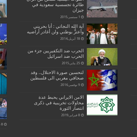
طائرة تجسسية سعودية في
جيزان
1 سبتمبر,2015
آية الله النجاتي : أنا بحريني
وأعتزُّ بوطني ولن أغادر أراضيه
18 أبريل,2014
الحرب ضد التكفيريين جزء من
الحرب ضد اسرائيل
25 يناير,2015
لتحسين صورة الاحتلال.. وفد
صحافي مغربي الى فلسطين
9 نوفمبر,2016
الامن الايراني يحبط عدة
محاولات تخريبية في ذكرى
انتصار الثورة
8 فبراير,2019