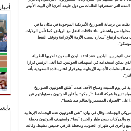
لمدة التي تستغرقها الطلبات من دول حليفة أخرى؛ لأن البيت الأبيض
أخبا
نقلت من ترسانة الصواريخ الأمريكية الموجودة في مكان ما في
 محاولة من واشنطن بناء علاقات افضل مع الرياض. كما تأمل الولايات
معدلات ارتفاع أسعاره بسبب الأزمة الأوكرانية وتوقف النفط
موسكو”.
 التوتر بين البلدين. فقد انتقد بايدن السعودية لحربها الطويلة
لذي يمكن استخدامه في استهداف الحوثيين. كما ألغى الرئيس قرارا
 المنظمات الأجنبية الإرهابية، وهو قرار اعتبره قادة السعودية بأنه
ار”.
ية في يوم السبت وصباح الأحد، عندما أطلق الحوثيون الصواريخ
ياه تديرها شركة النفط “أرامكو”. وأعلن الحوثيون مسؤوليتهم عن
 على “العدوان المستمر والظالم ضد شعبنا”.
تابعن
يكي الهجمات، وقال في بيان: “شن الحوثيون هذه الهجمات الإرهابية
يخ والمركبات بدون طيار والخبرة أيضا”. واستهدف الحوثيون محطة
ي ينبع وأخرى في ظهران الجنوب، ومحطة غاز في خميس مشيط. وقالت