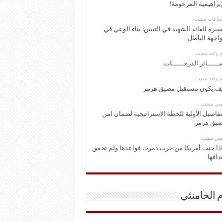
إبراهيمية المزعومة!
يرة القائد الشهيد في التبيين: بناء الوعي في
اجهة الباطل
وم واحد مضت
ــــــائر الدرجــــــات
وم واحد مضت
ف يكون مستقبل مضيق هرمز
ومين مضت
تفاصيل الأولية للخطة الاستراتيجية لضمان امن
يق هرمز
ومين مضت
ذا جنت أمريكا من حرب دمرت قواعدها ولم تحقق
دافها
م الخامنئي