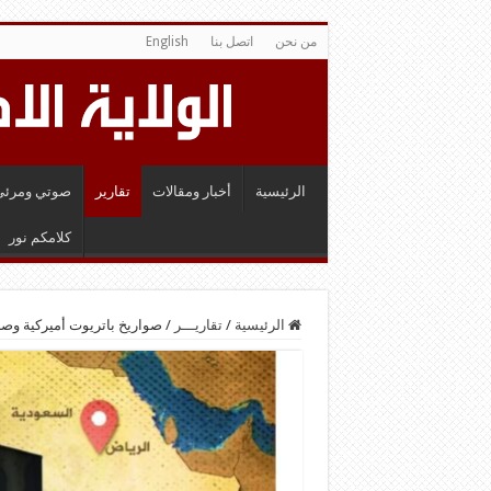
من نحن
اتصل بنا
English
الرئيسية
أخبار ومقالات
تقارير
صوتي ومرئي
كلامكم نور
الرئيسية
/
تقاريـــر
/
صواريخ باتريوت أميركية وصلت