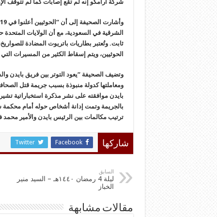
شركة أرامكو إنه لم تقع إصابات كما لم تتوقف الإ
الشرقية في السعودية، مع أن الولايات المتحدة 
ثابت. وتُعتبر بطاريات باتريوت المضادة للصواري
الحوثيين، ويتم إسقاط الكثير من المسيرات الت
بايدن موافقته على نشر مذكرة استخباراتية تشير 
بالجريمة وتمت إدانة أشخاص حوله أمام محكمة سعو
ترتيب مكالمات بين الرئيس بايدن والأمير محم
Twitter
Facebook
شاركها
السابق
ليلة 4 رمضان ١٤٤٠هـ – السيد منير
الخباز
مقالات مشابهة