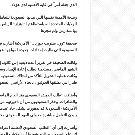
الذي جعله أمراً في غاية الأهمية لدى هؤلاء.
ونتيجة الأهمية نفسها التي تبديها السعودية للتعا
الولايات المتحدة انه باستطاعتها “ابتزاز” الريا
بها منذ زمن ولم تنجزها.
صحيفة “وول ستريت جورنال” الأمريكية أشارت في
السعودية التي طلبت إمدادات جديدة لمواجهة هجم
وقالت الصحيفة في تقرير أعده ديفيد إس كلاود، 
الشهر الماضي، مستجيبة لطلب إعادة الإمداد وسط
وكانت عملية التحويل للتأكد من امتلاك السعودية
طيار التي يطلقها الحوثيون باتجاه الأراضي السع
وأضافت “طلب الجيش السعودي منذ العام الماضي
والطائرات. وحذر السعوديون من أن ذخيرتهم من 
الأمريكية- السعودية قد تدهورت بشكل حاد عندم
بايدن التعامل مباشرة مع ولي العهد السعودي محم
وأشارت إلى أن “الطلب السعودي لأنظمة اعتراض
لانزعاج السعوديين الذي شعروا أن الولايات المت