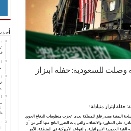
أحدث
عر
في
انطلاق
 وصلت للسعودية: حفلة ابتزاز
خط
إي
من
حفلة ابتزاز متبادلة!
ال
قا
سلحة اليمنية مصدر قلق للمملكة بعدما عجزت منظومات الدفاع الجوي
درة على المناورة والالتفاف، والتي بات الضرر الناتج عنها أكبر من أن
ال
لقبة الحديدية الإسرائيلية، والقواعد الأميركية في المنطقة، الأمر