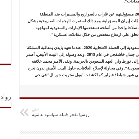
مدادات”.
وأشارت الصحيفة إلى أن “الحوثيين أعلنوا في 2019 مسؤوليتهم عن غارات بالصواريخ والمسيرات ضد المنطقة
حمّلت إيران المسؤولية، ومع ذلك استمرت الهجمات الصاروخية بشكل
خ، سلاحا واحدا من أسلحة تستخدمها الإمارات والسعودية لمواجهة
ي تحلق على ارتفاع منخفض من خلال مقاتلات عسكرية”.
وتضيف الصحيفة “يعود التوتر بين فريق بايدن والسعودية إلى الحملة الانتخابية 2020، عندما تعهد بايدن بمعاقبة المملكة
ومعاملتها كدولة منبوذة بسبب جريمة قتل الصحافي جمال خاشقجي في عام 2018. وبعد وصوله إلى البيت الأبيض، أصدر
إلى تورط ولي العهد السعودي بالجريمة. ونفى الأمير محمد علاقته
دية”. وفي محاولة لإصلاح العلاقات، حاول البيت الأبيض بدون نجاح
د في شهر شباط/ فبراير كما كشفت “وول ستريت جورنال” في حي
رواد 
التالي
روسيا تفجر قنبلة سياسية عالمية