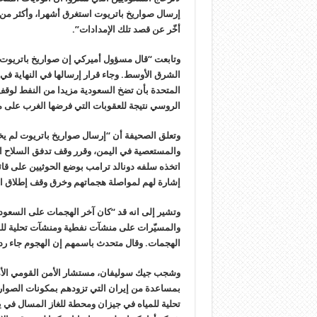
إرسال صواريخ باتريوت استغرق أشهرا، وأكثر من ا
أخّر عن قصد تلك الإمدادات”.
وتابعت “قال مسؤول أميركي إن صواريخ باتريوت 
الشرق الأوسط. وجاء قرار إرسالها في النهاية في
المتحدة بأن تضخ السعودية مزيدا من النفط لوقف 
الروسي نتيجة للعقوبات التي فرضها الغرب على 
وتعلق الصحيفة أن “إرسال صواريخ باتريوت لم يخفف
والمستعصية في اليمن، وقرر وقف تدفق السلاح ا
اتخذه سلفه دونالد ترامب بوضع الحوثيين على قائمة
إشارة لهم لمواصلة هجماتهم وخرق وقف إطلاق الن
وتشير إلى انه قد “كان آخر الهجمات على السعود
والمسيّرات على منشآت نفطية ومنشآت تحلية للم
الهجمات. وقال متحدث باسمهم إن الهجوم جاء ردا
وشجب جيك سوليفان، مستشار الأمن القومي الأمر
بمساعدة من إيران التي تزودهم بمكونات الصوار
تحلية للمياه في جيزان ومحطة للغاز المسال ف