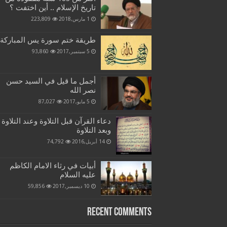
تاريخ الإسلام .. أين اختفت ؟
1 مارس,2018
223,809
طريقة ختم سورة يس المباركة
5 سبتمبر,2017
93,860
أجمل ما قيل في السيد حسن
نصر الله
5 مايو,2017
87,027
دعاء القرآن قبل التلاوة وعند التلاوة
وبعد التلاوة
14 أبريل,2016
74,792
أبيات في رثاء الامام الكاظم
عليه السلام
10 ديسمبر,2017
59,856
Recent Comments