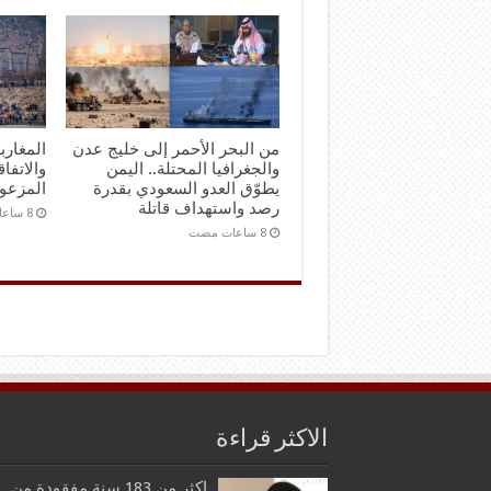
من البحر الأحمر إلى خليج عدن
المغارب
والجغرافيا المحتلة.. اليمن
والاتفاق
يطوّق العدو السعودي بقدرة
المزعو
رصد واستهداف قاتلة
الاكثر قراءة
اكثر من 183 سنة مفقودة من