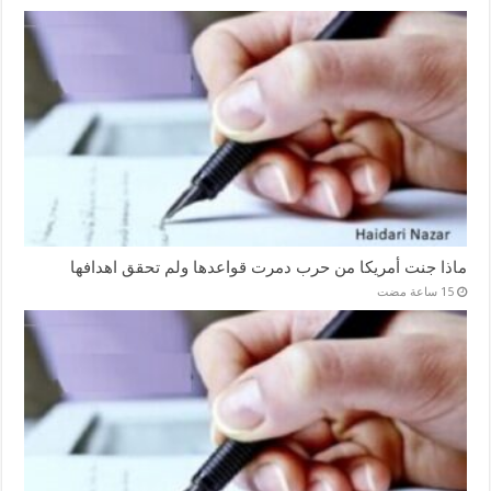
ماذا جنت أمريكا من حرب دمرت قواعدها ولم تحقق اهدافها