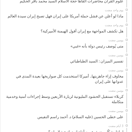
علوم القرآن محاضرات القاها حجة الاسلام السيد محمد باقر الحكيم
‏يوم واحد مضت
ماذا لو أعلن عن فشل حملة أمريكا على إيران فهل تصبح إيران سيدة العالم
‏يوم واحد مضت
هل تكشف المواجهة مع إيران أفول الهيمنة الأميركية؟
‏يومين مضت
متى يُوصف رئيس دولة بأنه «غبي»
‏يومين مضت
تفسير الميزان : السيد الطباطبائي
‏يومين مضت
مخاوف إزاء جاهزيتها.. أميركا استخدمت كل صواريخها بعيدة المدى في
عدوانها على إيران
‏يومين مضت
كربلاء تستقبل الحشود المليونية لزيارة الأربعين وسط إجراءات أمنية وخدمية
متكاملة
‏يومين مضت
على خطى الحسين (عليه السلام) د. أحمد راسم النفيس
لماذا يشكّل مضيق هرمز أداة استراتيجية لإيران؟