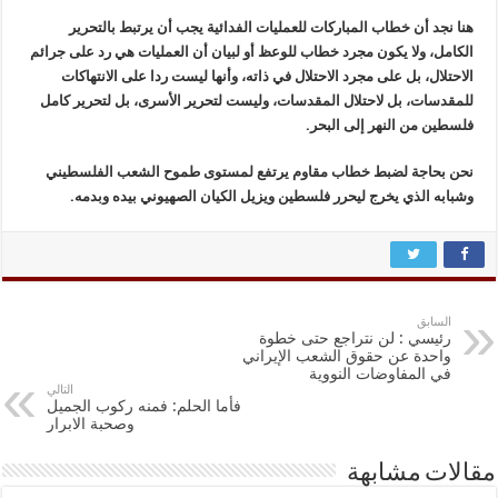
هنا نجد أن خطاب المباركات للعمليات الفدائية يجب أن يرتبط بالتحرير
الكامل، ولا يكون مجرد خطاب للوعظ أو لبيان أن العمليات هي رد على جرائم
الاحتلال، بل على مجرد الاحتلال في ذاته، وأنها ليست ردا على الانتهاكات
للمقدسات، بل لاحتلال المقدسات، وليست لتحرير الأسرى، بل لتحرير كامل
فلسطين من النهر إلى البحر.
نحن بحاجة لضبط خطاب مقاوم يرتفع لمستوى طموح الشعب الفلسطيني
وشبابه الذي يخرج ليحرر فلسطين ويزيل الكيان الصهيوني بيده وبدمه.
السابق
رئيسي : لن نتراجع حتى خطوة
واحدة عن حقوق الشعب الإيراني
في المفاوضات النووية
التالي
فأما الحلم: فمنه ركوب الجميل
وصحبة الابرار
مقالات مشابهة