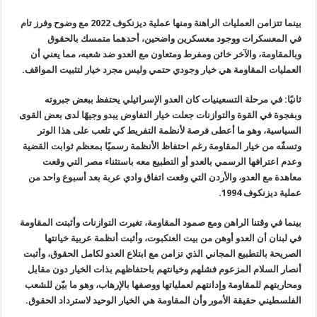
بينما تتزامن العمليات الراهنة ومنها عملية ديزنكوف 2022 مع وضوح وفرز تام
في المعسكرات ووجود معسكرين واضحين، أحدهما متمسك بالحقوق
وبالمقاومة، والآخر خائن ومفرط ومتعاون مع العدو ضد شعبه، مما يعني أن
العمليات المقاومة هي خيار وجودي حتمي وليس مجرد خيار لتثبيت المواقف.
ثانيًا: في مرحلة التسعينيات كان العدو الإسرائيلي يحتفظ ببعض جبروته
وبفجوة في القوة والتوازنات جعلت خيار التفاوض يبدو وجيهًا لدى بعض القوى
السياسية، وهو ما أعطى فرصة لأنظمة التفريط كي تلعب على هذا الوتر
وتسفّه من خيار المقاومة رغم احتفاظ الأنظمة رسميًا بمعظم ثوابت القضية
وعدم اعترافها الرسمي بالعدو أو التطبيع معه باستثناء مصر التي وقعت
معاهدة مع العدو، والأردن التي وقعت اتفاق وادي عربة بعد أسبوع واحد من
عملية ديزنكوف 1994.
بينما في وقتنا الراهن ومع صمود المقاومة، تغيرت التوازنات وأثبتت المقاومة
في لبنان أن العدو أوهن من بيت العنكبوت، وأثبت أنظمة عربية خيانتها
الصريحة بالتطبيع المجاني الذي تزامن مع ابتلاع العدو لكامل الحقوق، وأثبت
أنصار السلام المزعوم فشلهم وخيانتهم باحتفاظهم بذات الخيار دون مقابل
ومحاربتهم للمقاومة وإدانتهم لعملياتها ووصفها بالإرهاب، وهو ما بيّن للشعب
الفلسطيني حقيقة الأمور وأن المقاومة هي الخيار الوحيد لاسترداد الحقوق.