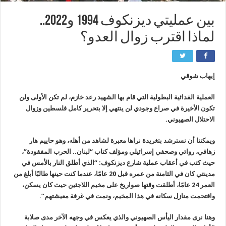
بين عمليتي ديزنكوف 1994 و2022..
لماذا اقترب زوال العدو؟
إيهاب شوقي
العملية الفدائية البطولية التي قام بها الشهيد رعد خازم، لم تكن الأولى ولن
تكون الأخيرة في صراع وجودي لن ينتهي إلا بتحرير كامل فلسطين وزوال
الاحتلال الصهيوني.
ويمكننا أن نسترشد بتغريدة نراها معبرة لشاهد من أهله، وهو حاييم هار
زهافي، روائي وصحفي إسرائيلي ومؤلف كتاب “لبنان.. الحرب المفقودة”،
حيث كتب في أعقاب عملية شارع ديزنكوف: “الذي أطلق النار بالأمس في
مدينتي كان في الثامنة من عمره قبل 20 عامًا، عندما كنت حينها طالبًا أبلغ من
العمر 24 عامًا، أطلقت وقتها صواريخ على مخيم اللاجئين حيث كان يسكن،
واقتحمت منازل سكانه في هذا المخيم، ونمت في غرفة معيشتهم”.
وهنا نرى مقدار اليأس الصهيوني والذي يعكس في وجهه الآخر مدى صلابة