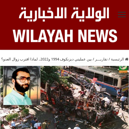
الرئيسية
/
تقاريـــر
/
بين عمليتي ديزنكوف 1994 و2022.. لماذا اقترب زوال العدو؟