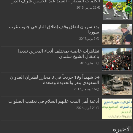
الكلمات القصار – السيد عبد الحسين شرف الدين
22 مارس,2015
بدء سريان اتفاق وقف إطلاق النار في جنوب غرب
سوريا
9 يوليو,2017
تظاهرات غاضبة بمختلف أنحاء البحرين تنديدا
باعتقال الشيخ سلمان
3 يناير,2015
54 شهيداً و19 جريحاً في 3 مجازر لطيران العدوان
السعودي بتعز والحديدة وصعدة
16 ديسمبر,2017
أدعية أهل البيت عليهم السلام في تعقيب الصلوات
21 أبريل,2024
الاخيرة