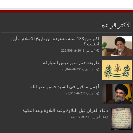
الاكثر قراءة
اكثر من 183 سنة مفقودة من تاريخ الإسلام .. أين
اختفت ؟
1 مارس,2018
223,809
طريقة ختم سورة يس المباركة
5 سبتمبر,2017
93,844
أجمل ما قيل في السيد حسن نصر الله
5 مايو,2017
87,016
دعاء القرآن قبل التلاوة وعند التلاوة وبعد التلاوة
14 أبريل,2016
74,787