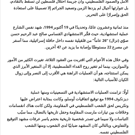
الأمل والصمود الفلسطيني، وأن جريمة احتلال فلسطين لن تسقط بالتقادم،
بل تتوارثها أجيال لم يزدها الزمن وتصعيد الجرائم إلا تصميمًا على استعادة
الحق وإصرارًا على التحرير.
منذ ثمانية وعشرون عامًا، وتحديدًا في 19 أكتوبر 1994، شهد نفس الشارع
عملية استشهادية، حيث فجَّر الاستشهادي القسامي صالح عبد الرحيم حسن
صوّي (نزال) “26 عاماً” من قلقيلية نفسه داخل حافلة إسرائيلية، مما أسفر
عن مصرع 22 مستوطنًا وإصابة ما يزيد عن 47 آخرين.
وفي خلال هذه الأعوام التي اقتربت من العقود الثلاثة، تغيرت الكثير من الأمور
والموازين، بينما لم تتغير روح الفداء الفلسطينية، إلا أن المتغير الأبرز الذي
يمكن استنتاجه، هو أن العمليات الراهنة هي الأقرب إلى النصر وإلى زوال
الكيان للأسباب التالية:
أولًا: تزامنت العمليات الاستشهادية في التسعينيات ومنها
عملية
ديزنكوف
1994 مع توقيع اتفاقيات أوسلو، وكانت بمثابة اعتراض عليها
وتكريس لحق الشعب الفلسطيني في المقاومة، ولكن كانت هناك انقسامات
وخلافات بين تيارات مارست المقاومة وحفل تاريخها بالنضال، مما سبّب
التباسات ولا سيما في تصدر شخصية تاريخية بحجم ياسر عرفات مشهد التوقيع
والتفاوض، وبالتالي كان المشهد ضبابيًا لدى الشعوب ومنها الشعب
الفلسطيني نفسه.