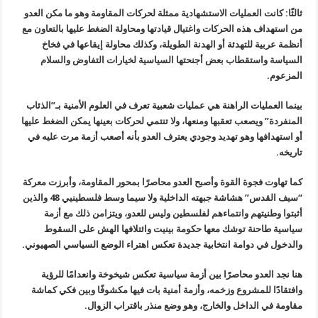
ثالثًا: كانت العمليات الاستشهادية ممثلة لحركات المقاومة وهو ما مكن العدو
من استهداف هذه الحركات واغتيال قيادتها ومحاولة الضغط عليها بالتعاون مع
أنظمة عربية للتهدئة أو الهدنة الطويلة، وكذلك محاولة إيقاعها في فخاخ
السياسة واستقطاب بعض أجنحتها السياسية لخيارات التفاوض والسلام
المزعوم.
بينما العمليات الراهنة هي عمليات شعبية تعرف في العلوم الأمنية بـ”الذئاب
المنفردة” ويصعب تعقبها ومنعها، ولا تنتمي لحركات بعينها يمكن الضغط عليها
أو استهدافها وهو تهديد وجودي يعترف العدو بأنه أصعب أزمة مرت عليه في
تاريخه.
كما تهاوت فجوة القوة وأصبح العدو محاصرًا بمحور المقاومة، وأبرزت معركة
“سيف القدس” هشاشة جبهته الداخلية ولا سيما وسط فلسطينيي 48 والذين
أثبتوا وطنيتهم وانتماءهم لفلسطين وليس للعدو، ويتزامن ذلك مع أزمة
سياسية طاحنة توشك معها حكومة بينيت وائتلافها الهش على السقوط
والدخول في دوامة انتخابية جديدة تعكس اهتراء الوضع السياسي الصهيوني.
هنا نجد العدو محاصرًا بين أزمة سياسية تعكس شيخوخة وانعدامًا للرؤية
وافتقادًا للمشروع وزخمه، وأزمة أمنية بات فيها مكشوفًا وبين فكي كماشة
مقاومة في الداخل والخارج، وهو وضع منذر باقتراب الزوال.