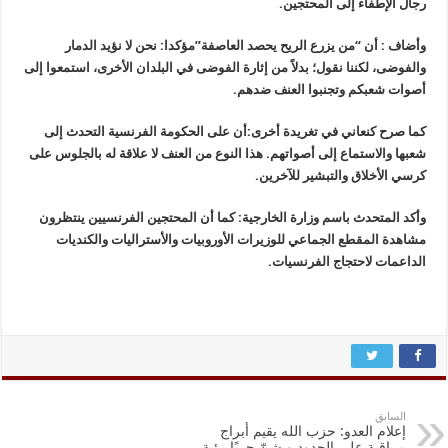
رجال الإطفاء إلى المحتجين.
وأضاف : أن “من يزرع الريح يحصد العاصفة”مؤكدا: نحن لا نؤيد الدمار
والفوضى، لكننا نقول؛ بدلاً من إثارة الفوضى في البلدان الأخرى، استمعوا إلى
أصوات شعبكم وتجنبوا العنف ضدهم.
كما صرح كنعاني في تغريدة أخرى:أن على الحكومة الفرنسية التحدث إلى
شعبها والاستماع إلى أصواتهم. هذا النوع من العنف لا علاقة له بالجلوس على
كرسي الأخلاق والتبشير للآخرين.
وأكد المتحدث باسم وزارة الخارجية: كما أن المحتجين الفرنسيين ينتظرون
مشاهدة المقطع الجماعي للوزيرات الأوروبيات والأستراليات والكنديات
الداعمات لاحتجاج الفرنسيات.
السابق
إعلام العدو: حزب الله يقيم أبراج
مراقبة على الحدود ويشنّ حربًا بيئية