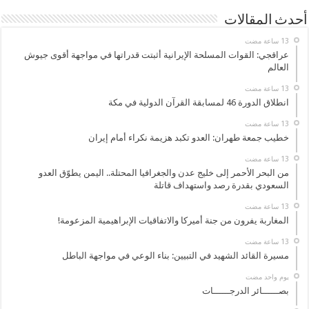
أحدث المقالات
عراقجي: القوات المسلحة الإيرانية أثبتت قدراتها في مواجهة أقوى جيوش
العالم
انطلاق الدورة 46 لمسابقة القرآن الدولية في مكة
خطيب جمعة طهران: العدو تكبد هزيمة نكراء أمام إيران
من البحر الأحمر إلى خليج عدن والجغرافيا المحتلة.. اليمن يطوّق العدو
السعودي بقدرة رصد واستهداف قاتلة
المغاربة يفرون من جنة أميركا والاتفاقيات الإبراهيمية المزعومة!
مسيرة القائد الشهيد في التبيين: بناء الوعي في مواجهة الباطل
‏يوم واحد مضت
بصــــــائر الدرجــــــات