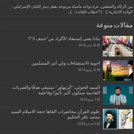
بين الركام والعطش.. غزة تواجه مأساة مزدوجة بفعل دمار الكيان الإسرائيلي -
الولاية الاخبارية: […] *خطاب القائد […]...
مقالات منوعة
ماذا يعني إستبعاد الأكراد من”جنيف 3″؟
30 يناير,2016
اجوبة الاستفتاءات ولي أمر المسلمين
25 يونيو,2016
السيد الحوثي: “آيزنهاور” ستبقى هدفًا والضربات
القادمة ستكون أكبر تأثيرًا وفاعلية
7 يونيو,2024
علوم القرآن محاضرات القاها حجة الاسلام السيد
محمد باقر الحكيم
6 فبراير,2026