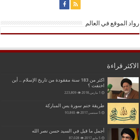
رواد الموقع في العالم
الاكثر قراءة
اكثر من 183 سنة مفقودة من تاريخ الإسلام .. أين
اختفت ؟
1 مارس,2018
223,809
طريقة ختم سورة يس المباركة
5 سبتمبر,2017
93,865
أجمل ما قيل في السيد حسن نصر الله
5 مايو,2017
87,028