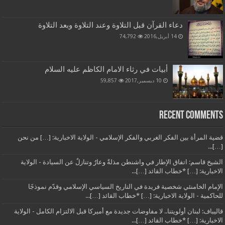
دعاء القرآن قبل التلاوة وعند التلاوة وبعد التلاوة
14 أبريل,2016
74,792
أبيات في رثاء الامام الكاظم عليه السلام
10 ديسمبر,2017
59,857
Recent Comments
قضية المرأة بين الفكر الغربي والفكر الإسلامي - الولاية الاخبارية: […] من نحن
[…]...
الشيخ قاسم: اتفاق الإطار في واشنطن مذلةٌ وعارٌ وتنازلٌ عن السيادة - الولاية
الاخبارية: […] *خطاب القائد […]...
الإمام الخامنئي شخصية فريدة في التاريخ السياسي الإسلامي وقدّم نموذجًا
للحاكمية - الولاية الاخبارية: […] *خطاب القائد […]...
قاليباف: لبنان أولويتنا.. لا مفاوضات جديدة مع أميركا قبل الالتزام الكامل - الولاية
الاخبارية: […] *خطاب القائد […]...