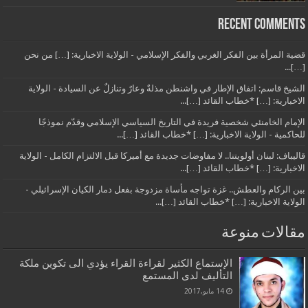
Recent Comments
قضية المرأة بين الفكر الغربي والفكر الإسلامي - الولاية الاخبارية: […] من نحن
[…]...
الشيخ قاسم: اتفاق الإطار في واشنطن مذلةٌ وعارٌ وتنازلٌ عن السيادة - الولاية
الاخبارية: […] *خطاب القائد […]...
الإمام الخامنئي شخصية فريدة في التاريخ السياسي الإسلامي وقدّم نموذجًا
للحاكمية - الولاية الاخبارية: […] *خطاب القائد […]...
قاليباف: لبنان أولويتنا.. لا مفاوضات جديدة مع أميركا قبل الالتزام الكامل - الولاية
الاخبارية: […] *خطاب القائد […]...
بين الركام والعطش.. غزة تواجه مأساة مزدوجة بفعل دمار الكيان الإسرائيلي -
الولاية الاخبارية: […] *خطاب القائد […]...
مقالات منوعة
الإستماع الكثير لقراءة القراء يؤدي الى تكوين ملكة
التأليف لدى المستمع
14 مايو,2017