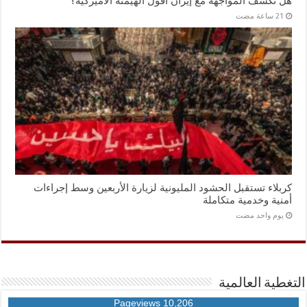
هل تكشف المواجهة مع إيران أفول الهيمنة الأميركية؟
كربلاء تستقبل الحشود المليونية لزيارة الأربعين وسط إجراءات
أمنية وخدمية متكاملة
‏يوم واحد مضت
التغطية العالمية
10,206 Pageviews