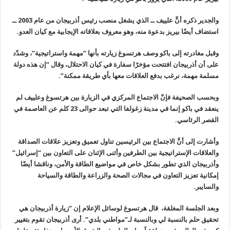
والجدير ذكره أنَّ علييف ــ الذي يشغل منصب رئيس أذربيجان من عام 2003 ــ
استضاف أيضًا بيريز بدعوة منه، وهو معروف بعلاقاته الإيجابية مع كيان العدو.
وقبل مغادرته إلى باكو وصف هرتسوغ زيارته بأنها “مهمة واستراتيجية”، وشدّد
على أن أذربيجان افتتحت مؤخرًا سفارة في كيان الاحتلال، وقال “إن هذه دولة
مسلمة مهمة، نرغب بدفع العلاقات معها بأي طريقة ممكنة”.
وبحسب الصحيفة فإنّ الاجتماع المركزي في الزيارة بين هرتسوغ وعلييف لم
ينعقد في باكو إنما في مدينة زغولفا التي تبعد حوالى 23 كلم عن العاصمة في
القصر الرئاسي.
وأشارت إلى أنَّ الاجتماع بين الرئيسين تناول تعميق وتعزيز علاقات الصداقة
والعلاقات الإستراتيجية بين الطرفين وأثنى الإثنان على التعاون بين “إسرائيل”
وأذربيجان الذي تطور بشكل خاص في مواضيع الطاقة والأمن، وناقشا أيضًا
إمكانية تعزيز التعاون في مجالات الصحة والزراعة والطاقة والسياحة
والسايبر.
وبعد الجلسة المغلقة، قال هرتسوغ لوسائل الإعلام إن “زيارة أذربيجان هي
تحقيق حلم بالنسبة لي وبالنسبة لـ”مواطني بلدي”. أرى أذربيجان تقوم بتغيير