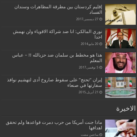
إقليم كردستان بين مطرقة المظاهرات وسندان
الفساد
27 ديسمبر,2017
نوري المالكي: انا ضد شراكة الاقوياء ولن نهمش
احدا
20 مايو,2014
هذا هو مخطط بن سلمان ضد حزبالله !! – عباس
المعلم
5 نوفمبر,2017
إيران “تحتج” على سقوط صاروخ أدى لتهشيم نوافذ
سفارتها في صنعاء
21 أبريل,2015
الاخيرة
ماذا جنت أمريكا من حرب دمرت قواعدها ولم تحقق
اهدافها
‏ساعتين مضت