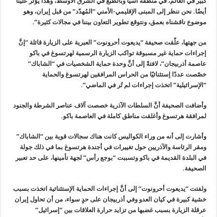
كبير في العالم، في منطقة آسيا وبالطبع في الشرق الأوسط، وهذا يؤثر علينا
أيضًا. نحن ننظر إلى المبنى الإقليمي-الأمني “المُهدّد” من قبل إيران، وهو
موضوع ناقشناه بعمق، ونتوقع تطوير التعاون بيننا في مجالات كثيرة”.
من جهتها، علّقت صحيفة “يديعوت أحرونوت” العبرية على الزيارة قائلة “إنَّ
إجراءات حماية غير مسبوقة تواكب الزيارة الرسمية لهرتسوغ في باكو
عاصمة أذربيجان”، لافتةً إلى أنَّ وحدة حماية الشخصيات في “الشاباك”
خصّصت عددًا إستثنائيًا من الحراس المرافقين لهرتسوغ والحماية
“الإسرائيلية” اتخذت إجراءات لم تُر في الماضي”.
وأضافت الصحيفة أنَّ السلطات الآذرية خصصت آلاف عناصر الشرطة والجنود
لمرافقة هرتسوغ وأغلقت مناطق كاملة في العاصمة باكو.
وأشارت إلى أنه من وراء الكواليس كانت هناك سجالات قوية بين “الشاباك”
ومقر الرئاسة والآذريين حول تغييرات في أجندة هرتسوغ بما في ذلك جولة
في البلدة القديمة في باكو وتسببت “بوجع رأس” لجهة تأمينها، على حد تعبير
الصحيفة.
ولفتت “يديعوت أحرونوت” إلى أنَّ إجراءات الحماية الإستثنائية اتخذت بسبب
خشية كبيرة في كيان العدو وفي أذربيجان على حدٍ سواء، من أن تحاول إيران
عرقلة الزيارة بسبب غضبها من تزايد حرارة العلاقات بين “إسرائيل”