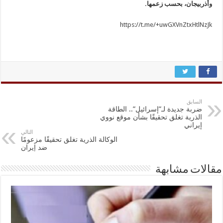
وأذربيجان، بحسب زعمها.
https://t.me/+uwGXVnZtxHtlNzJk
السابق
ضربة جديدة لـ”إسرائيل”.. الطاقة
الذرية تغلق تحقيقًا بشأن موقع نووي
إيراني
التالي
الوكالة الذرية تغلق تحقيقًا مزعومًا
ضد إيران
مقالات مشابهة