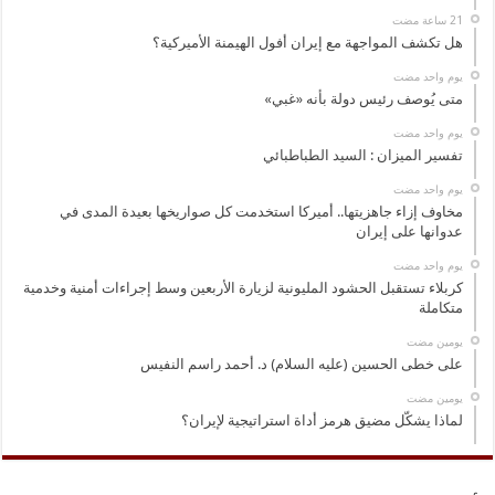
هل تكشف المواجهة مع إيران أفول الهيمنة الأميركية؟
‏يوم واحد مضت
متى يُوصف رئيس دولة بأنه «غبي»
‏يوم واحد مضت
تفسير الميزان : السيد الطباطبائي
‏يوم واحد مضت
مخاوف إزاء جاهزيتها.. أميركا استخدمت كل صواريخها بعيدة المدى في
عدوانها على إيران
‏يوم واحد مضت
كربلاء تستقبل الحشود المليونية لزيارة الأربعين وسط إجراءات أمنية وخدمية
متكاملة
‏يومين مضت
على خطى الحسين (عليه السلام) د. أحمد راسم النفيس
‏يومين مضت
لماذا يشكّل مضيق هرمز أداة استراتيجية لإيران؟