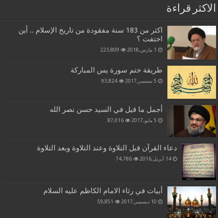
الاكثر قراءة
اكثر من 183 سنة مفقودة من تاريخ الإسلام .. أين
اختفت ؟
1 مارس,2018
223,809
طريقة ختم سورة يس المباركة
5 سبتمبر,2017
93,824
أجمل ما قيل في السيد حسن نصر الله
5 مايو,2017
87,016
دعاء القرآن قبل التلاوة وعند التلاوة وبعد التلاوة
14 أبريل,2016
74,786
أبيات في رثاء الامام الكاظم عليه السلام
10 ديسمبر,2017
59,851