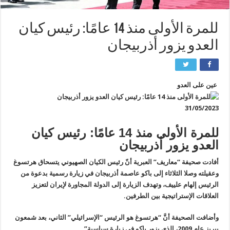
للمرة الأولى منذ 14 عامًا: رئيس كيان
العدو يزور أذربيجان
عين على العدو
31/05/2023
للمرة الأولى منذ 14 عامًا: رئيس كيان
العدو يزور أذربيجان
أفادت صحيفة “معاريف” العبرية أنّ رئيس الكيان الصهيوني يتسحاق هرتسوغ
وعقيلته وصلا الثلاثاء إلى باكو عاصمة أذربيجان في زيارة رسمية بدعوة من
الرئيس إلهام علييف، وتهدف الزيارة إلى الدولة المجاورة لإيران لتعزيز
العلاقات الإستراتيجية بين الطرفين.
وأضافت الصحيفة أنَّ “هرتسوغ هو الرئيس “الإسرائيلي” الثاني، بعد شمعون
بيريز عام 2009، الذي يزور باكو في زيارة سياسية”.