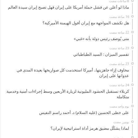
ماذا لو أعلن عن فشل حملة أمريكا على إيران فهل تصبح إيران سيدة العالم
هل تكشف المواجهة مع إيران أفول الهيمنة الأميركية؟
متى يُوصف رئيس دولة بأنه «غبي»
تفسير الميزان : السيد الطباطبائي
مخاوف إزاء جاهزيتها.. أميركا استخدمت كل صواريخها بعيدة المدى في
عدوانها على إيران
كربلاء تستقبل الحشود المليونية لزيارة الأربعين وسط إجراءات أمنية وخدمية
متكاملة
‏يوم واحد مضت
على خطى الحسين (عليه السلام) د. أحمد راسم النفيس
‏يومين مضت
لماذا يشكّل مضيق هرمز أداة استراتيجية لإيران؟
‏يومين مضت