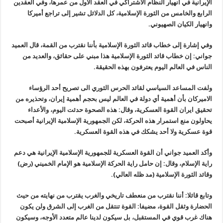
الإيرانية في انهيار النظام الاشتراكي في العقد الأول من عمرها، وفي العقدين
الرابع والخامس من الثورة الإسلامية، كل الدلائل تشير إلى تراجع أميركا
وانهيار الكيان الصهيوني.
وفي إشارة إلى خطاب قائد الثورة الإسلامية بأننا نقترب من القمة، قال العميد
جواني: إن خطاب قائد الثورة الإسلامية هذا مبني على حقائق، والعديد من
الناس في العالم اليوم يعترفون بهذه الحقيقة.
ولفت المساعد السياسي لقائد الحرس الثوري الى تصريح أحد الرؤساء
الاميركان بأن أهمية أي دولة في العالم ليس بحجم أهمية إيران، وتحذيره من
تحقيق ايران القوة العسكرية، وقال: هذه الصحوة حدثت اليوم، والأعداء
يحاولون منع استمرار هذه الحركة، لكن الجمهورية الإسلامية الإيرانية أصبحت
قوة عسكرية ولا أحد يشكك في هذه القوة العسكرية.
وأكد العميد جواني أن القوة العسكرية للجمهورية الإسلامية الإيرانية هي دعم
راية الإسلام، وقال: إن حامل راية الحركة الإسلامية هو الإمام الخميني (رض)
وقائد الثورة الإسلامية (مد ظله العالي).
وتابع قائلا: أننا نقترب من منعطف تاريخي والغرب يقترب من نهايته من حيث
الحضارة وثقل القوة، مضيفا: القوة تنتقل من الغرب إلى الشرق ولن يكون
هناك غرب قوي في المستقبل، بل سيكون لدينا عالم متعدد الأوجه، وسيكون