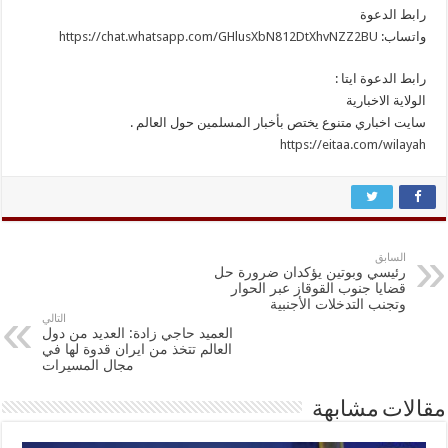
رابط الدعوة
واتساب:
https://chat.whatsapp.com/GHlusXbN812DtXhvNZZ2BU
رابط الدعوة ايتا :
الولاية الاخبارية
سايت اخباري متنوع يختص بأخبار المسلمين حول العالم .
https://eitaa.com/wilayah
السابق
رئيسي وبوتين يؤكدان ضرورة حل
قضايا جنوب القوقاز عبر الحوار
وتجنب التدخلات الأجنبية
التالي
العميد حاجي زادة: العديد من دول
العالم تتخذ من ايران قدوة لها في
مجال المسيرات
مقالات مشابهة