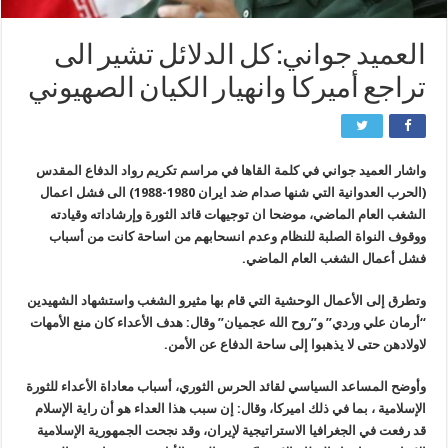
العميد جواني: كل الدلائل تشير الى
تراجع أميركا وانهيار الكيان الصهيوني
واشار العميد جواني في كلمة القاها في مراسم تكريم رواد الدفاع المقدس
(الحرب العدوانية التي شنها صدام ضد ايران 1980-1988) الى فشل اعمال
الشغب العام الماضي، موضحا ان توجيهات قائد الثورة وإرشاداته وقيادته
ووقوف النواة الصلبة للنظام وعدم انسحابهم من اساحة كانت من أسباب
فشل أعمال الشغب العام الماضي.
وتطرق إلى الأعمال الوحشية التي قام بها مثيرو الشغب واستشهاد الشهيدين
“أرمان علي وردي” و”روح الله عجميان” وقال: هدف الأعداء كان منع الأمهات
لاولادهن حتى لا يذهبوا إلى ساحة الدفاع عن الأمن.
وأوضح المساعد السياسي لقائد الحرس الثوري، أسباب معاداة الأعداء للثورة
الإسلامية ، بما في ذلك اميركا، وقال: إن سبب هذا العداء هو أن راية الإسلام
قد رفعت في الجغرافيا الاستراتيجية لإيران، وقد نجحت الجمهورية الإسلامية