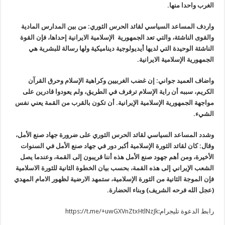
الغرب واحدا منها.
واردف المساعد السياسي لقائد الحرس الثوري: من بين المدارس المادية
والقوى الناشئة، والتي تعد الجمهورية الإسلامية الايرانية إحداها، فإن القوة
الناشئة الوحيدة التي لديها أيديولوجية ديناميكية ولها رسالة للبشرية هي
الجمهورية الإسلامية الايرانية.
واضاف العميد جواني: إن غضب الغربيين وكراهية الإسلام وحرق القرآن
الكريم، سببه أن راية الإسلام ترفرف في الطريق، ولم يعودوا قادرين على
مواجهة الجمهورية الإسلامية الإيرانية. أن تكون بالقرب من القمة يعني نفس
الشيء.
وشدد المساعد السياسي لقائد الحرس الثوري على ضرورة جهاد صنع الأمل،
وقال: كان لقائد الثورة الإسلامية أكبر دور في جهاد صنع الأمل في السنوات
الأخيرة، ومن أهم جهود صنع الأمل هذه أننا قريبون إلى القمة، وعندما يصل
الشعب الإيراني إلى هذه القمة، بحسب بيان الخطوة الثانية للثورة الاسلامية
فإن الموجة الثانية من الثورة الإسلامية، ستمهد الارضية لظهور الامام المهدي
(عجل الله فرحه الشريف) وبناء الحضارة.
رابط الدعوة تليجرام:
https://t.me/+uwGXVnZtxHtlNzJk