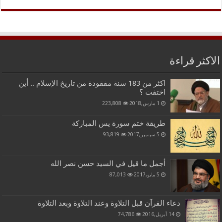
الاكثر قراءة
اكثر من 183 سنة مفقودة من تاريخ الإسلام .. أين
اختفت ؟
1 مارس,2018
223,808
طريقة ختم سورة يس المباركة
5 سبتمبر,2017
93,819
أجمل ما قيل في السيد حسن نصر الله
5 مايو,2017
87,013
دعاء القرآن قبل التلاوة وعند التلاوة وبعد التلاوة
14 أبريل,2016
74,786