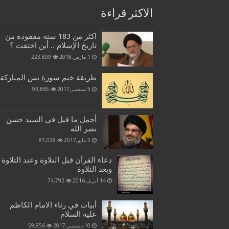
الاكثر قراءة
اكثر من 183 سنة مفقودة من
تاريخ الإسلام .. أين اختفت ؟
1 مارس,2018
223,809
طريقة ختم سورة يس المباركة
5 سبتمبر,2017
93,865
أجمل ما قيل في السيد حسن
نصر الله
5 مايو,2017
87,028
دعاء القرآن قبل التلاوة وعند التلاوة
وبعد التلاوة
14 أبريل,2016
74,792
أبيات في رثاء الامام الكاظم
عليه السلام
10 ديسمبر,2017
59,856