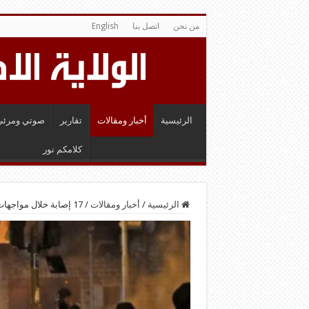
من نحن
اتصل بنا
English
الرئيسية
أخبار ومقالات
تقارير
صوتي ومرئي
كلامكم نور
الرئيسية
/
أخبار ومقالات
/
17 إصابة خلال مواجهات مع العدو الإسرائيلي في برقة بنابلس