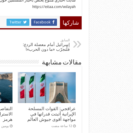
سايت اخباري متنوع يختص بأخبار المسلمين حول ا
https://eitaa.com/wilayah
Twitter
Facebook
شاركها
السابق
إسرائيل أمام معضلة الردع:
فلْنجرّب «ما دون الحرب»!
مقالات مشابهة
عراقجي: القوات المسلحة
التفاصي
الإيرانية أثبتت قدراتها في
الاستر
مواجهة أقوى جيوش العالم
هرمز
‏يومين