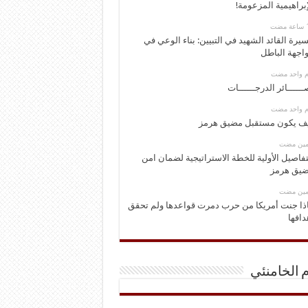
إبراهيمية المزعومة!
يرة القائد الشهيد في التبيين: بناء الوعي في
اجهة الباطل
وم واحد مضت
ــــــائر الدرجــــــات
وم واحد مضت
ف يكون مستقبل مضيق هرمز
ومين مضت
تفاصيل الأولية للخطة الاستراتيجية لضمان امن
يق هرمز
ومين مضت
ذا جنت أمريكا من حرب دمرت قواعدها ولم تحقق
دافها
م الخامنئي