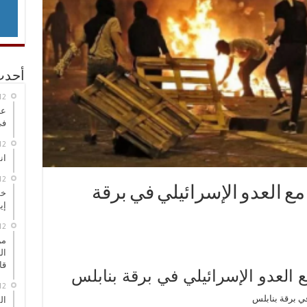
أحدث
عر
في
انطلاق
 مع العدو الإسرائيلي في برقة
خط
إي
من
ال
قا
ال