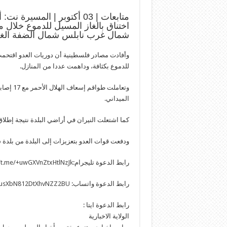
متابعات | 03 أكتوبر | الم
اختناق بالغاز المسيل للدموع خلال 
شمال غرب نابلس شمال الضفة الغرب
وأفادت مصادر فلسطينية أن دوريات العدو اقتحمت
للدموع بكثافة، وداهمت عددا من المنازل.
وتعاملت 
الميداني.
كما اشتعلت النيران في أراضي البلدة نتيجة إطلاق
ودفعت قوات العدو بتعزيزات إلى البلدة من بلدة
رابط الدعوة تليجرام:
//t.me/+uwGXVnZtxHtlNzJk
رابط الدعوة واتساب:
HlusXbN812DtXhvNZZ2BU
رابط الدعوة ايتا :
الولاية الاخبارية