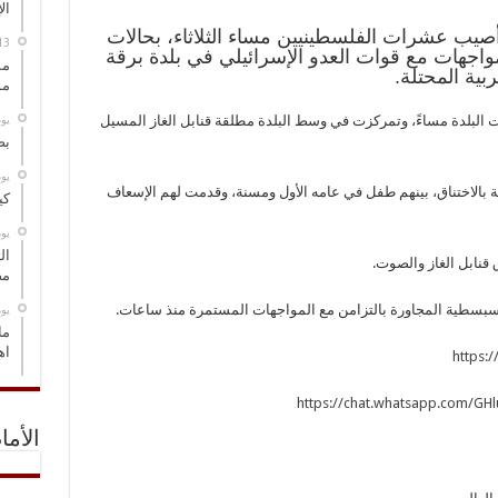
ال
سيرة نت: أصيب عشرات الفلسطينيين مساء الثلاثاء، بحالات
مواجهات مع قوات العدو الإسرائيلي في بلدة برقة
مس
ية المحتلة.
مو
‏ي
 البلدة مساءً، وتمركزت في وسط البلدة مطلقة قنابل الغاز المسيل
بص
‏ي
طواقم إسعاف الهلال الأحمر مع 17 إصابة بالاختناق، بينهم طفل في عامه الأول ومسنة، وقدمت لهم الإسعاف
كي
‏ي
ال
 قنابل الغاز والصوت.
مض
 سبسطية المجاورة بالتزامن مع المواجهات المستمرة منذ ساعات.
‏ي
ما
اه
https:
https://chat.whatsapp.com/G
الأما