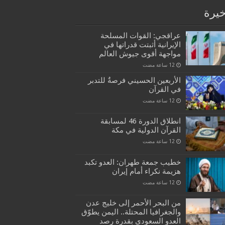
خيرة
عراقجي: القوات المسلحة
الإيرانية أثبتت قدراتها في
مواجهة أقوى جيوش العالم
الأربعين الحسيني فرصةٌ للتدبر
في القرآن
انطلاق الدورة 46 لمسابقة
القرآن الدولية في مكة
خطيب جمعة طهران: العدو تكبد
هزيمة نكراء أمام إيران
من البحر الأحمر إلى خليج عدن
والجغرافيا المحتلة.. اليمن يطوّق
العدو السعودي بقدرة رصد