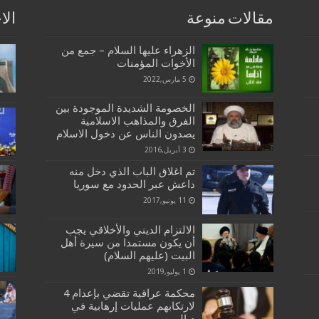
مقالات منوعة
الا
الزهراء عليها السلام – جمع من
الأخوات المؤمنات
5 مارس,2022
الخصومة الشديدة الموجودة بين
الفرق والمذاهب الاسلامية
يصدون الناس عن دخول الاسلام
3 أبريل,2016
تم اغلاق الباب الذي دخل منه
داعش عبر الحدود مع سوريا
11 يونيو,2017
الالتزام الديني والأخلاقي يجب
أن يكون مستمدا من سيرة أهل
البيت (عليهم السلام)
1 يوليو,2019
محكمة عراقية تقضي بإعدام 4
لارتكابهم عمليات إرهابية في
ديالي