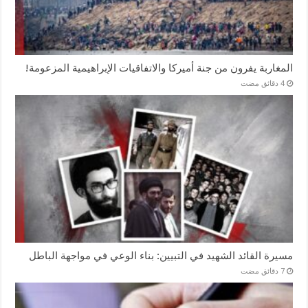
المغاربة يفرون من جنة أميركا والاتفاقيات الإبراهيمية المزعومة!
مسيرة القائد الشهيد في التبيين: بناء الوعي في مواجهة الباطل