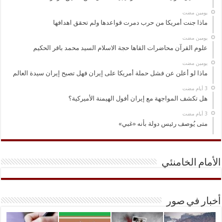
‏يومين مضت
ماذا جنت أمريكا من حرب دمرت قواعدها ولم تحقق اهدافها
‏يومين مضت
علوم القرآن محاضرات القاها حجة الاسلام السيد محمد باقر الحكيم
‏يومين مضت
ماذا لو أعلن عن فشل حملة أمريكا على إيران فهل تصبح إيران سيدة العالم
هل تكشف المواجهة مع إيران أفول الهيمنة الأميركية؟
متى يُوصف رئيس دولة بأنه «غبي»
الأمام الخامنئي
أخبار في صور