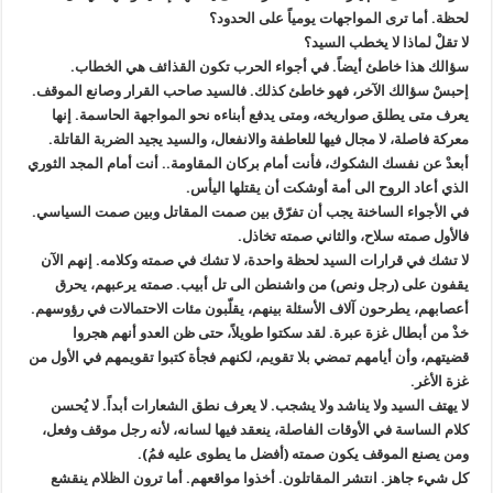
لحظة. أما ترى المواجهات يومياً على الحدود؟
لا تقلْ لماذا لا يخطب السيد؟
سؤالك هذا خاطئ أيضاً. في أجواء الحرب تكون القذائف هي الخطاب.
إحبسْ سؤالك الآخر، فهو خاطئ كذلك. فالسيد صاحب القرار وصانع الموقف.
يعرف متى يطلق صواريخه، ومتى يدفع أبناءه نحو المواجهة الحاسمة. إنها
معركة فاصلة، لا مجال فيها للعاطفة والانفعال، والسيد يجيد الضربة القاتلة.
أبعدْ عن نفسك الشكوك، فأنت أمام بركان المقاومة.. أنت أمام المجد الثوري
الذي أعاد الروح الى أمة أوشكت أن يقتلها اليأس.
في الأجواء الساخنة يجب أن تفرّق بين صمت المقاتل وبين صمت السياسي.
فالأول صمته سلاح، والثاني صمته تخاذل.
لا تشك في قرارات السيد لحظة واحدة، لا تشك في صمته وكلامه. إنهم الآن
يقفون على (رجل ونص) من واشنطن الى تل أبيب. صمته يرعبهم، يحرق
أعصابهم، يطرحون آلاف الأسئلة بينهم، يقلّبون مئات الاحتمالات في رؤوسهم.
خذْ من أبطال غزة عبرة. لقد سكتوا طويلاً، حتى ظن العدو أنهم هجروا
قضيتهم، وأن أيامهم تمضي بلا تقويم، لكنهم فجأة كتبوا تقويمهم في الأول من
غزة الأغر.
لا يهتف السيد ولا يناشد ولا يشجب. لا يعرف نطق الشعارات أبداً. لا يُحسن
كلام الساسة في الأوقات الفاصلة، ينعقد فيها لسانه، لأنه رجل موقف وفعل،
ومن يصنع الموقف يكون صمته (أفضل ما يطوى عليه فمُ).
كل شيء جاهز. انتشر المقاتلون. أخذوا مواقعهم. أما ترون الظلام ينقشع