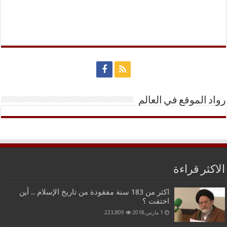
رواد الموقع في العالم
الاكثر قراءة
اكثر من 183 سنة مفقودة من تاريخ الإسلام .. أين
اختفت ؟
1 مارس,2018
223,809