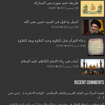
طريقة ختم سورة يس المباركة
5 سبتمبر,2017
93,857
أجمل ما قيل في السيد حسن نصر الله
5 مايو,2017
87,024
دعاء القرآن قبل التلاوة وعند التلاوة وبعد التلاوة
14 أبريل,2016
74,791
أبيات في رثاء الامام الكاظم عليه السلام
10 ديسمبر,2017
59,854
Recent Comments
قضية المرأة بين الفكر الغربي والفكر الإسلامي - الولاية الاخبارية: […] من نحن
[…]...
الشيخ قاسم: اتفاق الإطار في واشنطن مذلةٌ وعارٌ وتنازلٌ عن السيادة - الولاية