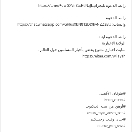
رابط الدعوة تليجرام:
https://t.me/+uwGXVnZtxHtlNzJk
رابط الدعوة
واتساب:
https://chat.whatsapp.com/GHlusXbN812DtXhvNZZ2BU
رابط الدعوة ايتا :
الولاية الاخبارية
سايت اخباري متنوع يختص بأخبار المسلمين حول العالم .
https://eitaa.com/wilayah
#طوفان_الأقصى
#חרבות_הברזל
#أوهن_من_بيت_العنكبوت
#יותר_חלשה_מקורי_עכביש
#حـان_وقـت_رحيـلكـم
#הגיע_הזמן_שתעזוב