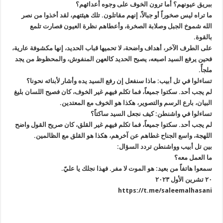
ببريق عيونهم؟ أما ترون الخوف على وجوه أعدائهم؟
ما تراه ليس صخوراً أو جبالاً، إنهم مقاتلون. تلك هيئتهم، لقد أخذوا من نصر
الله شموخ الجبل وصلابة الصخرة، وأعطاهم نظرة العيون فصارت تلمع
بالقوة.
على الطرف الآخر، أهداف واضحة، لا تحميها قباب الحديد، إنها مكشوفة عارية،
فحين يرفع السيد اصبعه، يصبح الحديد كالعهن المنفوش، والمحظوظ من يجد
ملجأً.
تساءلوا في تل أبيب: ماذا سنفعل إن رفع السيد يده وأشار لأبنائه نحونا؟
لم يجب أحد. سكتوا جميعاً، فما تكلم فيهم غير الخوف، كان فصيح اللسان بليغ
البيان، بارع الرسم والتصوير، هكذا هو الخوف مع المعتدين.
تساءلوا في واشنطن: كيف نجعل السيد ساكتاً؟
لم يجب أحد. سكتوا جميعاً، فما تكلم فيهم غير القلق، كان صريح القول واضح
اللهجة، واسع الجناح غطاهم عن آخرهم، هكذا هو القلق مع الظالمين.
بين تل أبيب وواشنطن تردد السؤال:
ما العمل معه؟
سمعوا هاتفاً من بعيد: هو الموت لا مفر. فهذا نجلك يا عليّ.
٢٠ تشرين الأول ٢٠٢٣
https://t.me/saleemalhasani