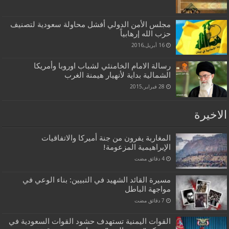
مجلس الأمن الدولي أفشل محاولة سعودية لتصنيف
حزب الله إرهابياً
16 أبريل,2016
رسالة الامام الخامنئي لشباب اوروبا وأمريكا
الشمالية بداية لأنهيار هيمنة الغرب
28 فبراير,2015
الاخيرة
المغاربة يفرون من جنة أميركا والاتفاقيات
الإبراهيمية المزعومة!
مسيرة القائد الشهيد في التبيين: بناء الوعي في
مواجهة الباطل
القوات اليمنية تستهدف حشود القوات السعودية في