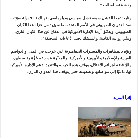
و9% فقط لصالحه”.
وتابع: “هذا الفشل سبقه فشل سياسي ودبلوماسي، فهناك 153 دولة صوّتت
ضد العدوان الصهيوني في الأمم المتحدة، ما سيزيد من عزلة هذا الكيان
الصهيوني، ويعمّق أزمة الإدارة الأميركية في الدفاع عن هذا الكيان النازي،
وتبنّي روايته الكاذبة، والتمسّك بحبل ادّعاءاته السخيفة”.
ونوّه بالمظاهرات والمسيرات الجماهيرية التي خرجت في المدن والعواصم
العربية والإسلامية والأوروبية والأميركية، والمعبّرة عن دعم غزَّة وفلسطين،
والرّافضة لجرائم الاحتلال، ووقف هذه الحرب، والتنديد بدعم الإدارة الأميركية
لها، داعيًا إلى مواصلتها وتصعيدها حتى يتوقف هذا العدوان النازي.
إقرأ المزيد ,,