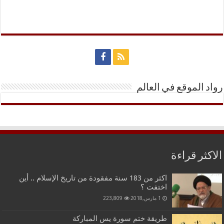
رواد الموقع في العالم
الاكثر قراءة
اكثر من 183 سنة مفقودة من تاريخ الإسلام .. أين
اختفت ؟
1 مارس,2018
223,809
طريقة ختم سورة يس المباركة