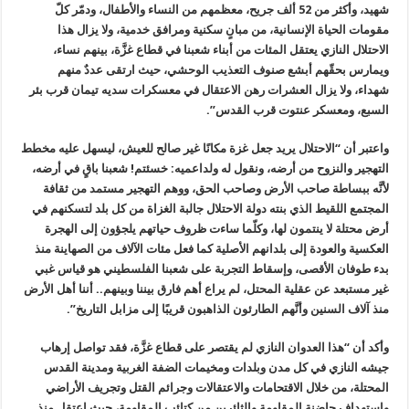
شهيد، وأكثر من 52 ألف جريح، معظمهم من النساء والأطفال، ودمّر كلّ
مقومات الحياة الإنسانية، من مبانٍ سكنية ومرافق خدمية، و‏لا يزال هذا
الاحتلال النازي يعتقل المئات من أبناء شعبنا في قطاع غزَّة، بينهم نساء،
ويمارس بحقّهم أبشع صنوف التعذيب الوحشي، حيث ارتقى عددٌ منهم
شهداء، ولا يزال العشرات رهن الاعتقال في معسكرات سديه تيمان قرب بئر
السبع، ومعسكر عنتوت قرب القدس”.
واعتبر أن “الاحتلال يريد جعل غزة مكانًا غير صالح للعيش، ليسهل عليه مخطط
التهجير والنزوح من أرضه، ونقول له ولداعميه: خسئتم! شعبنا باقٍ في أرضه،
لأنَّه ببساطة صاحب الأرض وصاحب الحق، ووهم التهجير مستمد من ثقافة
المجتمع اللقيط الذي بنته دولة الاحتلال جالبة الغزاة من كل بلد لتسكنهم في
أرض محتلة لا ينتمون لها، وكلّما ساءت ظروف حياتهم يلجؤون إلى الهجرة
العكسية والعودة إلى بلدانهم الأصلية كما فعل مئات الآلاف من الصهاينة منذ
بدء طوفان الأقصى، وإسقاط التجربة على شعبنا الفلسطيني هو قياس غبي
غير مستبعد عن عقلية المحتل، لم يراع أهم فارق بيننا وبينهم.. أننا أهل الأرض
منذ آلاف السنين وأنَّهم الطارئون الذاهبون قريبًا إلى مزابل التاريخ”.
‏وأكد أن “هذا العدوان النازي لم يقتصر على قطاع غزَّة، فقد تواصل إرهاب
جيشه النازي في كل مدن وبلدات ومخيمات الضفة الغربية ومدينة القدس
المحتلة، من خلال الاقتحامات والاعتقالات وجرائم القتل وتجريف الأراضي
واستهداف حاضنة المقاومة والثائرين من كتائب المقاومة، حيث اعتقل منذ