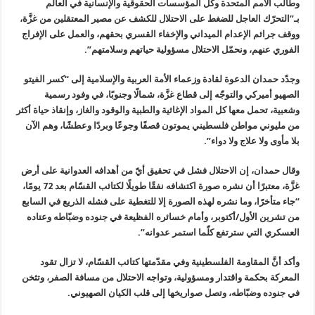
وطالب الأمم المتحدة وكل المؤسسات الحقوقية والإنسانية في العالم
بـ”التحرّك العاجل للضغط على الاحتلال للكشف عن مصير المعتقلين من غزَّة،
ووقف جرائم الإعدام الميداني والإخفاء القسري بحقهم، والعمل على الإفراج
الفوري عنهم، ونحمّل الاحتلال مسؤولية حياتهم وسلامتهم”.
وجدّد حمدان الدعوة لقادة وزعماء الأمة العربية والإسلامية إلى “كسر الفيتو
الصهيو أميركي والتوجّه إلى قطاع غزَّة، شمالًا وجنوبًا، في وفود رسمية
وشعبية، تحمل معها كل المواد الإغاثية والطبية والوقود والغاز، وإنقاذ حياة أكثر
من مليوني مواطن فلسطيني يموتون قصفًا وجوعًا وبردًا وعطشًا، وهم الآن
بلا مأوى ولا علاج ولا دواء”.
‏وقال حمدان، إن الاحتلال فشل في تحقيق أيّ من أهدافه العدوانية على أرض
غزَّة، معتبرًا أن نشره صورة اكتشافه نفقًا طويلًا لكتائب القسّام بعد 72 يومًا،
“جاء متأخرًا، وما نشره لهذه الصورة إلا للتغطية على فشله الذريع في السابع
من تشرين الأول/أكتوبر، وأمام خسائره الفظيعة في جنوده وضبّاطه وعتاده
العسكري التي سترتفع كلّما استمر عدوانه”.
وأكد أنَّ المقاومة الفلسطينية وفي مقدّمتها كتائب القسّام، لا تزال تقود
المعركة بحكمة واقتدار ومسؤولية، وتواجه الاحتلال من مسافة الصفر، وتثخن
في جنوده وضبّاطه، وتصل صواريخها إلى قلب الكيان الصهيوني.