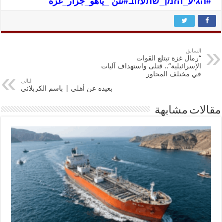
#הגיע_הזמן_שתעזוב
#نتن _ياهو_جزار_غزة
السابق
“رمال غزة تبتلع القوات
الإسرائيلية”.. قتلى واستهداف آليات
في مختلف المحاور
التالي
بعيده عن أهلي | باسم الكربلائي
مقالات مشابهة