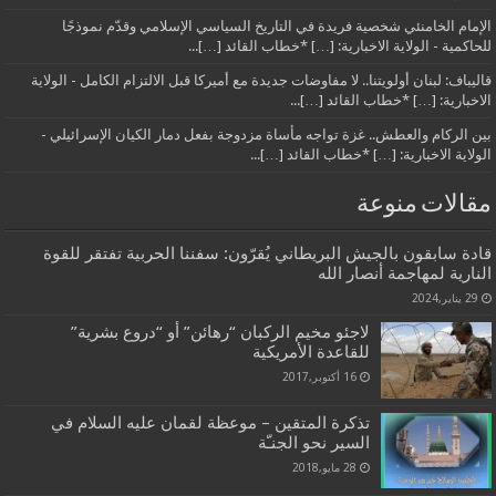
الإمام الخامنئي شخصية فريدة في التاريخ السياسي الإسلامي وقدّم نموذجًا
للحاكمية - الولاية الاخبارية: […] *خطاب القائد […]...
قاليباف: لبنان أولويتنا.. لا مفاوضات جديدة مع أميركا قبل الالتزام الكامل - الولاية
الاخبارية: […] *خطاب القائد […]...
بين الركام والعطش.. غزة تواجه مأساة مزدوجة بفعل دمار الكيان الإسرائيلي -
الولاية الاخبارية: […] *خطاب القائد […]...
مقالات منوعة
قادة سابقون بالجيش البريطاني يُقرّون: سفننا الحربية تفتقر للقوة
النارية لمهاجمة أنصار الله
29 يناير,2024
لاجئو مخيم الركبان “رهائن” أو “دروع بشرية”
للقاعدة الأمريكية
16 أكتوبر,2017
تذكرة المتقين – موعظة لقمان عليه السلام في
السير نحو الجنـّة
28 مايو,2018