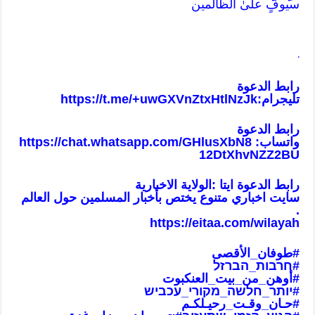
سيوفٍ علىٰ الظّالمين
.
رابط الدعوة
تليجرام:
https://t.me/+uwGXVnZtxHtlNzJk
رابط الدعوة
واتساب:
https://chat.whatsapp.com/GHlusXbN8
12DtXhvNZZ2BU
رابط الدعوة ايتا :الولاية الاخبارية
سايت اخباري متنوع يختص بأخبار المسلمين حول العالم
.
https://eitaa.com/wilayah
#طوفان_الأقص
ى
#חרבות_הברזל
#أوهن_من_بيت_العنكبوت
#יותר_חלשה_מקורי_עכביש
#حـان_وقـت_رحيـلكـم