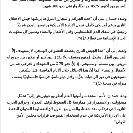
السابع من أكتوبر 4575 مواطنًا، وارتقى نحو 300 شهيد.
‏وشدد حمدان على أن “هذه الجرائم والمجازر المروّعة يرتكبها جيش الاحتلال
النازي بدعم أمريكي كامل، تجعل الإدارة الأمريكية ورئيسها بايدن شريكًا
رئيسيًا في سفك الدم الفلسطيني وقتل الأطفال والنساء وتدمير كل مقوّمات
الحياة الإنسانية في قطاع غزَّة”.
ولفت إلى أن “هذا الجيش النازي بقصفه العشوائي الهمجي، لا يستهدف إلاّ
المدنيين العزّل، بشكل مُمنهج ومتعمّد، ولا يفرّق بين كبير أو صغير، بين جريح أو
مريض، بين مسلم أو مسيحي، إذ إنَّ نحو 75 ٪ من الشهداء والجرحى هم من
الأطفال والنساء، كما أنَّ هذا الاحتلال خلال الأيام الماضية، قتل سيّدتين
مسيحيتين في دير الراهبات بغزَّة، وقتل دبلوماسيًا فرنسيًا فلسطينيًا بقصف
منزله في مدينة غزَّة”.
ودعا حمدان الأمم المتحدة، وأمينها العام أنطونيو غوتيريش إلى” تحمّل
مسؤوليته، والاستمرار في ممارسة كل الضغوط لوقف العدوان وجرائم الحرب
النازية التي ترتكب ضد شعبنا، والعمل مع الدول الرّافضة لهذا العدوان للضغط
على الإدارة الأمريكية في عدم استخدام الفيتو ضد قرارات مجلس الأمن
الدولي”.