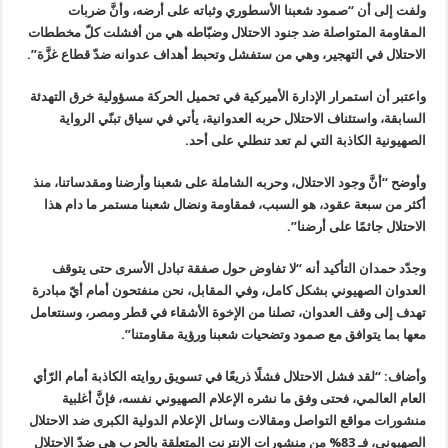
ولفت إلى أن “صمود شعبنا الأسطوري وثباته على أرضه، وأنَّ ضربات
المقاومة المتواصلة ضد جنود الاحتلال وضبّاطه هي من أفشلت كلّ مخططات
الاحتلال في التهجير، وهي من ستفشل وتحبط أهداف عدوانه ضدّ قطاع غزَّة”.
واعتبر أن استمرار الإدارة الأميركية في تحميل الحركة مسؤولية خرق التهدئة
السابقة، واستئناف الاحتلال حربه العدوانية، يأتي في سياق تبنّي الرواية
الصهيونية الكاذبة التي لم تعد تنطلي على أحد.
وأوضح “أنَّ وجود الاحتلال، وحربه الشاملة على شعبنا وأرضنا ومقدساتنا، منذ
أكثر من سبعة عقود، هو السبب، فمقاومة ونضال شعبنا مستمر ما دام هذا
الاحتلال جاثمًا على أرضنا”.
وجدّد حمدان التأكيد أنه “لا تفاوض حول صفقة تبادل الأسرى حتى يتوقف
العدوان الصهيوني بشكل كامل، وفي المقابل، نحن منفتحون أمام أيّ مبادرة
تهدف إلى وقف العدوان، تصلنا من الإخوة الأشقاء في قطر ومصر، وسنتعامل
معها بما يتوافق مع صمود وتضحيات شعبنا ورؤية مقاومتنا”.
وأضاف: “لقد فشل الاحتلال فشلًا ذريعًا في تسويق روايته الكاذبة أمام الرّأي
العام العالمي، فحتى وفق ما نشره الإعلام الصهيوني نفسه، فإنَّ أغلبية
منشورات مواقع التواصل ومقالات وسائل الإعلام الدولية الكبرى ضد الاحتلال
الصهيوني، فـ 83% من منشورات الإنترنت المتعلقة بالحرب هي ضدّ الاحتلال