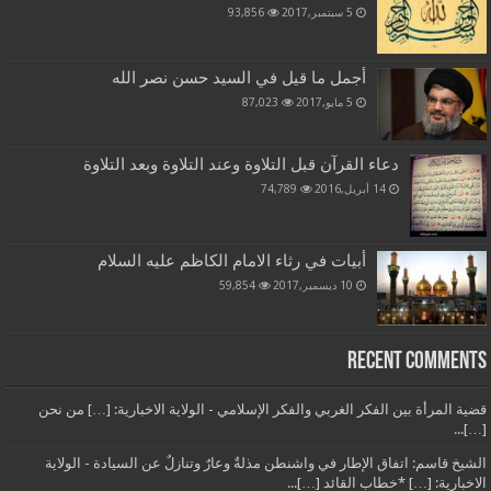
5 سبتمبر,2017
93,856
أجمل ما قيل في السيد حسن نصر الله
5 مايو,2017
87,023
دعاء القرآن قبل التلاوة وعند التلاوة وبعد التلاوة
14 أبريل,2016
74,789
أبيات في رثاء الامام الكاظم عليه السلام
10 ديسمبر,2017
59,854
Recent Comments
قضية المرأة بين الفكر الغربي والفكر الإسلامي - الولاية الاخبارية: […] من نحن
[…]...
الشيخ قاسم: اتفاق الإطار في واشنطن مذلةٌ وعارٌ وتنازلٌ عن السيادة - الولاية
الاخبارية: […] *خطاب القائد […]...