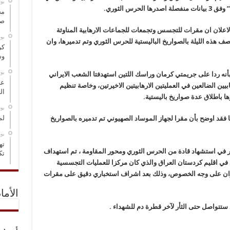
‏ي
رس الثوري.
مخ
صو
لاعلان ان مقرات للتجسس وتجمعات للجماعات الارهابية المناوئة
‏ي
ف هذه الليلة بالصواريخ الباليستية للحرس الثوري وتم تدميرها، وان
كر
وس
‏ي
بأنه ردا على جريمتي كرمان وراسك اللتين استهدفتا الشعب الايراني
عل
يين الضالعين في العمليتين الارهابيتين الاخيرتين، وخاصة تنظيم
ال
ا باطلاق عدة صواريخ باليستية.
‏ي
لم
ا فقد اوضح بأن مقرا لجهاز الموساد الصهيوني تم تدميره بالصواريخ
‏ي
ته
ير في استشهاد قادة من الحرس الثوري ومحور المقاومة ، تم استهداف
تك
 في اقليم كردستان العراق والذي كان مركزا للعمليات التجسسية
ايران على وجه الخصوص، وذلك بعد اشراف استخباري دقيق على مقرات
الأما
 ستتواصل حتى الثأر لآخر قطرة دم للشهداء .