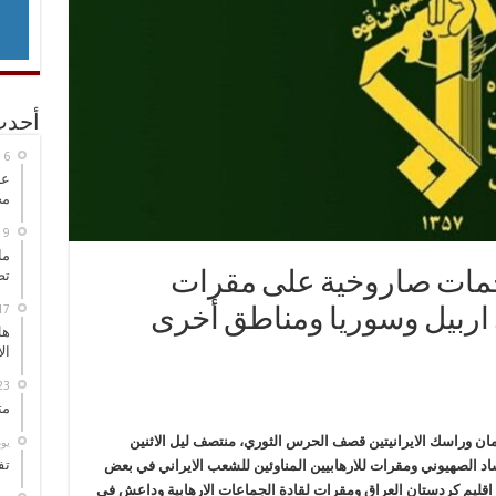
أحدث
عل
مح
ما
تص
مات صاروخية على مقرات
 اربيل وسوريا ومناطق أخرى
هل
ال
مت
رمان وراسك الايرانيتين قصف الحرس الثوري، منتصف ليل الاثنين
‏ي
تف
موساد الصهيوني ومقرات للارهابيين المناوئين للشعب الايراني في بعض
 اقليم كردستان العراق ومقرات لقادة الجماعات الارهابية وداعش في