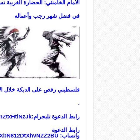
الامام الخامنئي: الحضارة الغربية ت
في فضل شهر رجب وأعماله
فلسطيني رقص على الدبكة خلال الاشت
.
رابط الدعوة تليجرام:
nZtxHtlNzJk
رابط الدعوة
واتساب:
usXbN812DtXhvNZZ2BU