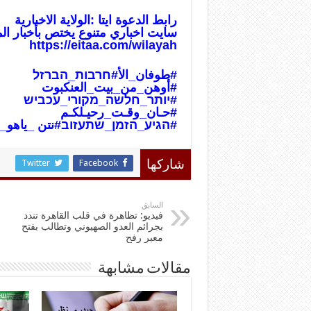
رابط الدعوة ايتا :الولاية الاخبارية
سايت اخباري متنوع يختص بأخبار ال
https://eitaa.com/wilayah
#طوفان_الأ
#חרבות_הברזל
#أوهن_من_بيت_العنكبوت
#יותר_חלשה_מקורי_עכביש
#حـان_وقـت_رحيـلكـم
#הגיע_הזמן_שתעזוב
#نتن _ياهو_
Twitter
Facebook
شاركها
السابق
فيديو: تظاهرة في قلب القاهرة تندد
بجرائم العدو الصهيوني وتطالب بفتح
معبر رفح
مقالات مشابهة