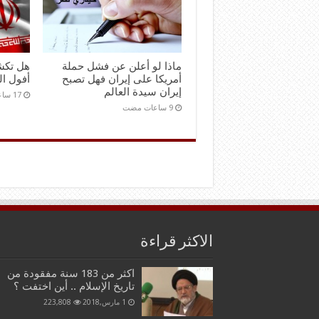
ماذا لو أعلن عن فشل حملة
هل تكش
أمريكا على إيران فهل تصبح
أفول ال
إيران سيدة العالم
الاكثر قراءة
اكثر من 183 سنة مفقودة من
تاريخ الإسلام .. أين اختفت ؟
1 مارس,2018
223,808