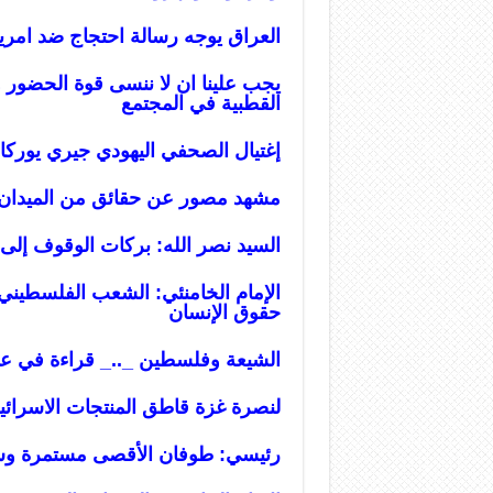
العراق يوجه رسالة احتجاج ضد امري
يجب علينا ان لا ننسى قوة الحضور و
القطبية في المجتمع
إغتيال الصحفي اليهودي جيري يوركام أ
مشهد مصور عن حقائق من الميدان
السيد نصر الله: بركات الوقوف إلى 
الإمام الخامنئي: الشعب الفلسطيني 
حقوق الإنسان
الشيعة وفلسطين _.._ قراءة في عم
لنصرة غزة قاطق المنتجات الاسرائيل
رئيسي: طوفان الأقصى مستمرة وستك