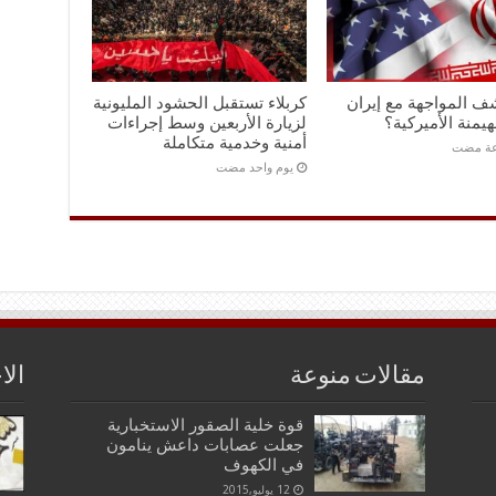
ف المواجهة مع إيران
كربلاء تستقبل الحشود المليونية
هيمنة الأميركية؟
لزيارة الأربعين وسط إجراءات
أمنية وخدمية متكاملة
‏يوم واحد مضت
مقالات منوعة
الا
قوة خلية الصقور الاستخبارية
جعلت عصابات داعش ينامون
في الكهوف
12 يوليو,2015