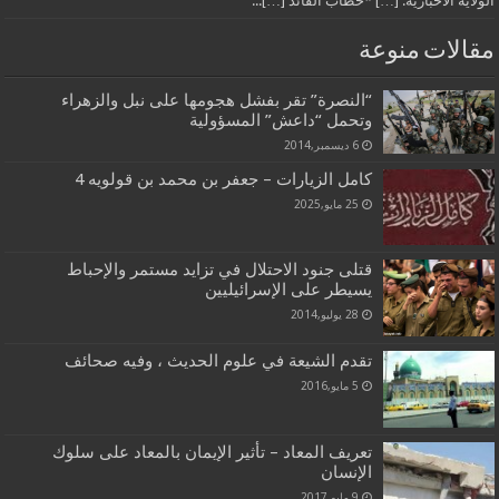
الولاية الاخبارية: […] *خطاب القائد […]...
مقالات منوعة
“النصرة” تقر بفشل هجومها على نبل والزهراء
وتحمل “داعش” المسؤولية
6 ديسمبر,2014
كامل الزيارات – جعفر بن محمد بن قولويه 4
25 مايو,2025
قتلى جنود الاحتلال في تزايد مستمر والإحباط
يسيطر على الإسرائيليين
28 يوليو,2014
تقدم الشيعة في علوم الحديث ، وفيه صحائف
5 مايو,2016
تعريف المعاد – تأثير الإيمان بالمعاد على سلوك
الإنسان
9 مايو,2017