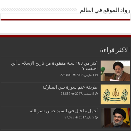
رواد الموقع في العالم
الاكثر قراءة
اكثر من 183 سنة مفقودة من تاريخ الإسلام .. أين
اختفت ؟
1 مارس,2018
223,809
طريقة ختم سورة يس المباركة
5 سبتمبر,2017
93,857
أجمل ما قيل في السيد حسن نصر الله
5 مايو,2017
87,025