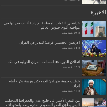
الاخيرة
عراقجي: القوات المسلحة الإيرانية أثبتت قدراتها في
مواجهة أقوى جيوش العالم
الأربعين الحسيني فرصةٌ للتدبر في القرآن
انطلاق الدورة 46 لمسابقة القرآن الدولية في مكة
خطيب جمعة طهران: العدو تكبد هزيمة نكراء أمام
إيران
من البحر الأحمر إلى خليج عدن والجغرافيا المحتلة..
اليمن يطوّق العدو السعودي بقدرة رصد واستهداف