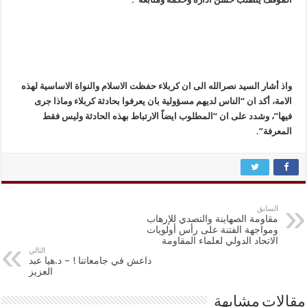
واذ أشار السيد نصرالله الى ان كربلاء حفظت الاسلام والنواة الاساسية لهذه
الامة، أكد ان “الناس لديهم مسؤولية بان يعرفوا بحادثة كربلاء وماذا جرى
فيها”، وشدد على ان “المطلوب ايضاً الارتباط بهذه الحادثة وليس فقط
المعرفة”.
السابق
مقاومة الصهاينة والتصدي للإرهاب
ومواجهة الفتنة على رأس أولويات
الاتحاد الدولي لعلماء المقاومة
التالي
داعش في جامعاتنا ! – د.هيا عبد
العزيز
مقالات مشابهة