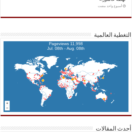
‏أسبوع واحد مضت
التغطية العالمية
11,998 Pageviews
Jul. 08th - Aug. 08th
أحدث المقالات