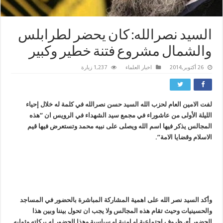
السيد نصرالله: كان يحضر لطرابلس
والشمال مشروع فتنة خطير وكبير
26 أكتوبر,2014
اخبار العلماء
1,237 زيارة
لفت الامين العام لحزب الله السيد حسن نصرالله في كلمة له خلال إحياء
الليلة الأولى من عاشوراء في مجمع سيد الشهداء في الرويس ان “هذه
المجالس يذكر فيها اسم الله ويصلى على نبيه محمد وتستعرض فيها قيم
الاسلام وقضايا الامة”.
وأكد السيد نصر الله على اهمية المشاركة المباشرة بالحضور في المساجد
والحسينيات وحيث تقام هذه المجالس ولا يجب ان تحول بيننا وبين هذا
الحضور أي ظروف اجتماعية او امنية او سياسية وهذا الحضور له بركاته وثوابه