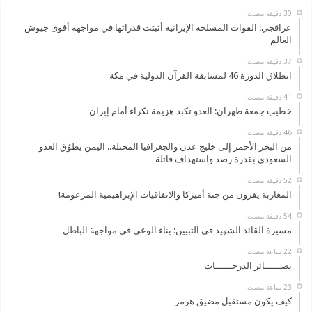
عراقجي: القوات المسلحة الإيرانية أثبتت قدراتها في مواجهة أقوى جيوش
العالم
انطلاق الدورة 46 لمسابقة القرآن الدولية في مكة
خطيب جمعة طهران: العدو تكبد هزيمة نكراء أمام إيران
من البحر الأحمر إلى خليج عدن والجغرافيا المحتلة.. اليمن يطوّق العدو
السعودي بقدرة رصد واستهداف قاتلة
المغاربة يفرون من جنة أميركا والاتفاقيات الإبراهيمية المزعومة!
مسيرة القائد الشهيد في التبيين: بناء الوعي في مواجهة الباطل
بصــــــائر الدرجــــــات
كيف يكون مستقبل مضيق هرمز