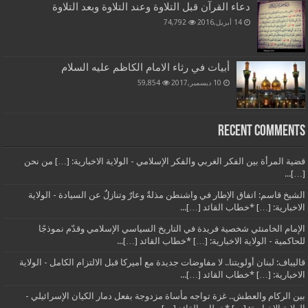
دعاء القرآن قبل التلاوة وعند التلاوة وبعد التلاوة
14 أبريل,2016
74,792
أبيات في رثاء الامام الكاظم عليه السلام
10 ديسمبر,2017
59,854
Recent Comments
قضية المرأة بين الفكر الغربي والفكر الإسلامي - الولاية الاخبارية: […] من نحن
[…]...
الشيخ قاسم: اتفاق الإطار في واشنطن مذلةٌ وعارٌ وتنازلٌ عن السيادة - الولاية
الاخبارية: […] *خطاب القائد […]...
الإمام الخامنئي شخصية فريدة في التاريخ السياسي الإسلامي وقدّم نموذجًا
للحاكمية - الولاية الاخبارية: […] *خطاب القائد […]...
قاليباف: لبنان أولويتنا.. لا مفاوضات جديدة مع أميركا قبل الالتزام الكامل - الولاية
الاخبارية: […] *خطاب القائد […]...
بين الركام والعطش.. غزة تواجه مأساة مزدوجة بفعل دمار الكيان الإسرائيلي -