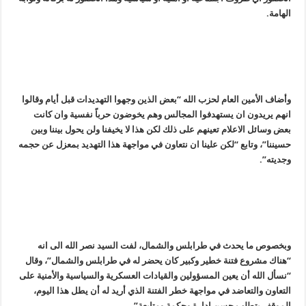
الهامة.
وأضاف الأمين العام لحزب الله “بعض الذين وجهوا التهديدات قبل أيام وقالوا
انهم يريدون ان يستهدفوا المجالس وهم يخوضون حرباً نفسية وان كانت
بعض وسائل الاعلام تعينهم على ذلك لكن هذا لا يخيفنا ولن يحول بيننا وبين
حسيننا”، وتابع “لكن علينا ان نتعاون في مواجهة هذا التهديد بمعزل عن حجمه
وجديته”.
وبخصوص ما يحدث في طرابلس والشمال، لفت السيد نصر الله الى انه
“هناك مشروع فتنة خطير وكبير كان يحضر له في طرابلس والشمال”، وقال
“نسأل الله أن يعين المسؤولين والقيادات العسكرية والسياسية والأمنية على
التعاون والتعاضد في مواجهة خطر الفتنة الذي أريد له أن يطل هذا اليوم،
الموقف يتطلب حسن ادارة وحكمة ومتابعة”.