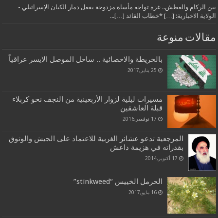
بين الركام والعطش.. غزة تواجه مأساة مزدوجة بفعل دمار الكيان الإسرائيلي -
الولاية الاخبارية: […] *خطاب القائد […]...
مقالات منوعة
بالخريطة والاحصائية .. ساحل الموصل الايسر عراقياً
25 يناير,2017
مسيرات ليلية لزوار الأربعينية من النجف نحو كربلاء
قبلة العاشقين
17 نوفمبر,2016
المرجعية تدعو عشائر الغربية للاعتماد على الجيش والوثوق
بقدراته في هزيمة داعش
17 أكتوبر,2014
الحرمل الخييس “stinkweed”
16 مايو,2017