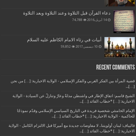
دعاء القرآن قبل التلاوة وعند التلاوة وبعد التلاوة
14 أبريل,2016
74,788
أبيات في رثاء الامام الكاظم عليه السلام
10 ديسمبر,2017
59,852
Recent Comments
قضية المرأة بين الفكر الغربي والفكر الإسلامي - الولاية الاخبارية: […] من نحن
[…]...
الشيخ قاسم: اتفاق الإطار في واشنطن مذلةٌ وعارٌ وتنازلٌ عن السيادة - الولاية
الاخبارية: […] *خطاب القائد […]...
الإمام الخامنئي شخصية فريدة في التاريخ السياسي الإسلامي وقدّم نموذجًا
للحاكمية - الولاية الاخبارية: […] *خطاب القائد […]...
قاليباف: لبنان أولويتنا.. لا مفاوضات جديدة مع أميركا قبل الالتزام الكامل - الولاية
الاخبارية: […] *خطاب القائد […]...