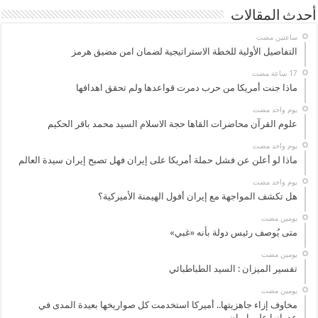
أحدث المقالات
‏ساعتين مضت
التفاصيل الأولية للخطة الاستراتيجية لضمان امن مضيق هرمز
ماذا جنت أمريكا من حرب دمرت قواعدها ولم تحقق اهدافها
‏يوم واحد مضت
علوم القرآن محاضرات القاها حجة الاسلام السيد محمد باقر الحكيم
‏يوم واحد مضت
ماذا لو أعلن عن فشل حملة أمريكا على إيران فهل تصبح إيران سيدة العالم
‏يوم واحد مضت
هل تكشف المواجهة مع إيران أفول الهيمنة الأميركية؟
‏يومين مضت
متى يُوصف رئيس دولة بأنه «غبي»
‏يومين مضت
تفسير الميزان : السيد الطباطبائي
‏يومين مضت
مخاوف إزاء جاهزيتها.. أميركا استخدمت كل صواريخها بعيدة المدى في
عدوانها على إيران