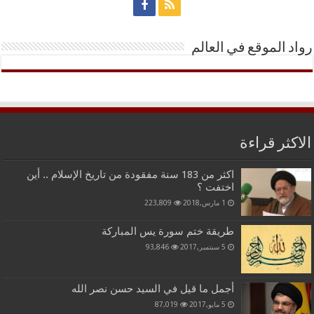
رواد الموقع في العالم
الاكثر قراءة
اكثر من 183 سنة مفقودة من تاريخ الإسلام .. أين
اختفت ؟
1 مارس,2018
223,809
طريقة ختم سورة يس المباركة
5 سبتمبر,2017
93,846
أجمل ما قيل في السيد حسن نصر الله
5 مايو,2017
87,019