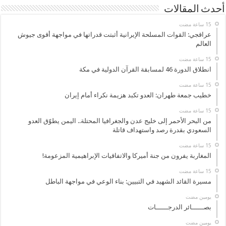
أحدث المقالات
عراقجي: القوات المسلحة الإيرانية أثبتت قدراتها في مواجهة أقوى جيوش
العالم
انطلاق الدورة 46 لمسابقة القرآن الدولية في مكة
خطيب جمعة طهران: العدو تكبد هزيمة نكراء أمام إيران
من البحر الأحمر إلى خليج عدن والجغرافيا المحتلة.. اليمن يطوّق العدو
السعودي بقدرة رصد واستهداف قاتلة
المغاربة يفرون من جنة أميركا والاتفاقيات الإبراهيمية المزعومة!
مسيرة القائد الشهيد في التبيين: بناء الوعي في مواجهة الباطل
‏يومين مضت
بصــــــائر الدرجــــــات
‏يومين مضت