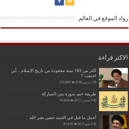
رواد الموقع في العالم
الاكثر قراءة
اكثر من 183 سنة مفقودة من تاريخ الإسلام .. أين
اختفت ؟
1 مارس,2018
223,809
طريقة ختم سورة يس المباركة
5 سبتمبر,2017
93,866
أجمل ما قيل في السيد حسن نصر الله
5 مايو,2017
87,030