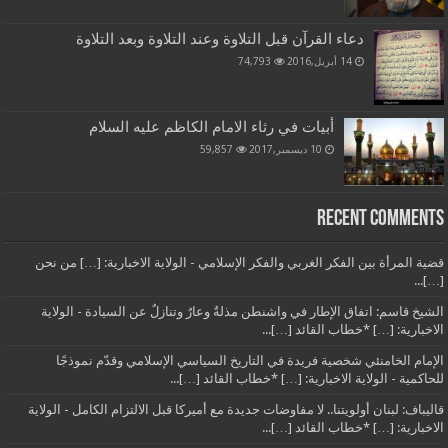
دعاء القرآن قبل التلاوة وعند التلاوة وبعد التلاوة
14 أبريل,2016
74,793
أبيات في رثاء الامام الكاظم عليه السلام
10 ديسمبر,2017
59,857
Recent Comments
قضية المرأة بين الفكر الغربي والفكر الإسلامي - الولاية الاخبارية: […] من نحن
[…]...
الشيخ قاسم: اتفاق الإطار في واشنطن مذلةٌ وعارٌ وتنازلٌ عن السيادة - الولاية
الاخبارية: […] *خطاب القائد […]...
الإمام الخامنئي شخصية فريدة في التاريخ السياسي الإسلامي وقدّم نموذجًا
للحاكمية - الولاية الاخبارية: […] *خطاب القائد […]...
قاليباف: لبنان أولويتنا.. لا مفاوضات جديدة مع أميركا قبل الالتزام الكامل - الولاية
الاخبارية: […] *خطاب القائد […]...