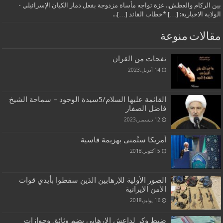
بين الركام والعطش.. غزة تواجه مأساة مزدوجة بفعل دمار الكيان الإسرائيلي -
الولاية الاخبارية: […] *خطاب القائد […]...
مقالات منوعة
نفحات من القران
14 أبريل,2023
القائمة عليها السلام/5سيدة الوجود – سماحة الشيخ
فاضل الصفار
12 ديسمبر,2023
أمريكا ستُمنى بهزيمة قاسية
5 أكتوبر,2018
الصور الأولية للإرهابين الذين سقطوا بأيدي قوات
الأمن الإيرانية
16 يوليو,2018
ضبط وكر لداعش الإرهابي يضم وثائق وجوازات