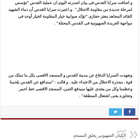
و اضافت سرایا القدس فی بیان اصدرته الیوم ان عملیة القدس “تؤسس
لمرحلة جدیدة من مقاومة الاحتلال” . و اعتبرت سرایا القدس أن دماء الشهید
القائد المجاهد معتز حجازی “تؤکد صوابیة خیار المقاومة کخیار أوحد فی
مواجهة العربدة الصهیونیة فی القدس المحتلة” .
وتعهدت السرایا الدفاع عن مدینة القدس و المسجد الاقصى بکل ما تملک من
قوة ، محذرة الاحتلال من الاعتداء علیه . و قالت : “سندافع عن القدس بلحمنا
وعظمنا وکل من یعتدی علیها سیدفع الثمن، المسجد الاقصى خط احمر
وتجاوزه یعنی اشتعال المنطقة” .
السابق
الكيان الصهيوني يغلق المسجد