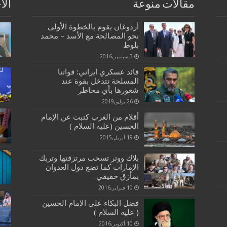
مقالات منوعة
الا
أردوغان يقوم بالخطوة الأولى
نحو المصالحة مع الأسد – محمد
بلوط
3 سبتمبر,2016
قائد عسكري ايراني: قواتنا
المسلحة تتدخل بقوة عند
شعورها بأي مخاطر
26 يوليو,2019
أقلام من الغرب كتبت عن الإمام
الحسين (عليه السلام )
19 أبريل,2015
بلاك ووتر تسحب مرتزقتها وتربك
الإمارات كما تضع دول العدوان
بمأزق حقيقي
10 فبراير,2016
فضل البكاء على الإمام الحسين
( عليه السلام )
10 أكتوبر,2016