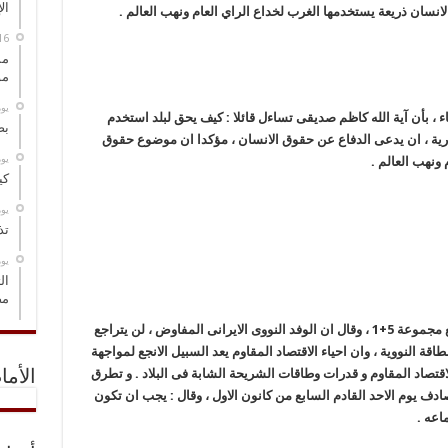
ال
انسان ذريعة يستخدمها الغرب لخداع الراي العام ونهب العالم .
مس
مو
‏ي
اء ، بأن آیة الله کاظم صدیقی تساءل قائلا : کیف یحق لبلد استخدم
بص
ریة ، ان یدعی الدفاع عن حقوق الانسان ، مؤکدا ان موضوع حقوق
‏ي
 ونهب العالم .
كي
‏ي
تذ
‏ي
ال
مض
و اشار ایة الله صدیقی الى المفاوضات النوویة مع مجموعة 5+1 ، وقال ان الوفد النووی الایرانی المفاوض ، لن یتراجع
ة النوویة ، وان احیاء الاقتصاد المقاوم یعد السبیل الانجع لمواجهة
اقتصاد المقاوم و قدرات وطاقات الشریحة الشابة فی البلاد . و تطرق
الأما
دف یوم الاحد القادم السابع من کانون الاول ، وقال : یجب ان تکون
اعه .