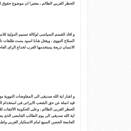
الحظر الغربي الظالم ، معتبرا ان موضوع حقوق ال
و افاد القسم السیاسی لوکالة تسنیم الدولیة للانب
السلاح النووی ، ویقتل شابا اسود بست طلقات نا
الانسان ذریعة یستخدمها الغرب لخداع الرای العام
قید انملة عن حق الشعب الایرانی فی استخدام الطاق
الحظر الغربی الظالم ، وعلى الحکومة الالتفات لل
ایة الله صدیقی الى یوم الطالب الجامعی الذی یصا
الجامعة الحصن المنیع امام الاستکبار الغربی واطم