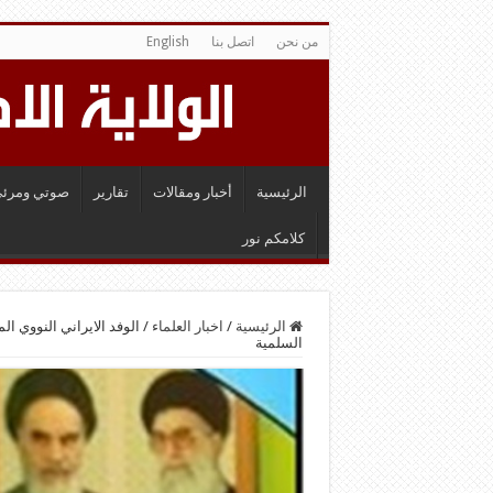
من نحن
اتصل بنا
English
الرئيسية
أخبار ومقالات
تقارير
صوتي ومرئي
كلامكم نور
الرئيسية
/
اخبار العلماء
/
الوفد الايراني النووي ا
السلمية