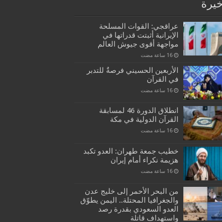
خيرة
عراقجي: القوات المسلحة
الإيرانية أثبتت قدراتها في
مواجهة أقوى جيوش العالم
الأربعين الحسيني فرصةٌ للتدبر
في القرآن
انطلاق الدورة 46 لمسابقة
القرآن الدولية في مكة
خطيب جمعة طهران: العدو تكبد
هزيمة نكراء أمام إيران
من البحر الأحمر إلى خليج عدن
والجغرافيا المحتلة.. اليمن يطوّق
العدو السعودي بقدرة رصد
واستهداف قاتلة