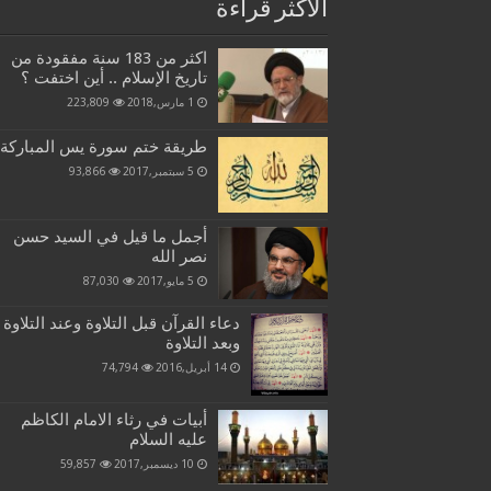
الاكثر قراءة
اكثر من 183 سنة مفقودة من
تاريخ الإسلام .. أين اختفت ؟
1 مارس,2018
223,809
طريقة ختم سورة يس المباركة
5 سبتمبر,2017
93,866
أجمل ما قيل في السيد حسن
نصر الله
5 مايو,2017
87,030
دعاء القرآن قبل التلاوة وعند التلاوة
وبعد التلاوة
14 أبريل,2016
74,794
أبيات في رثاء الامام الكاظم
عليه السلام
10 ديسمبر,2017
59,857