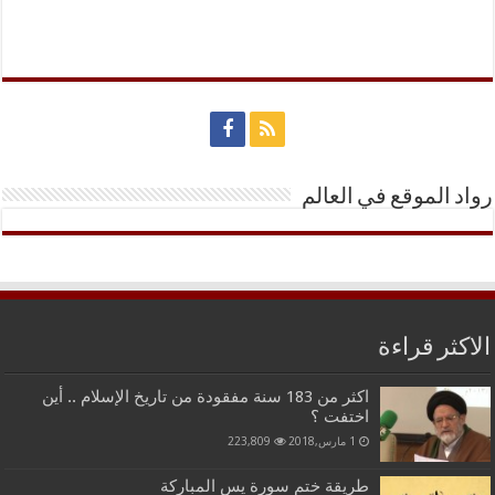
رواد الموقع في العالم
الاكثر قراءة
اكثر من 183 سنة مفقودة من تاريخ الإسلام .. أين
اختفت ؟
1 مارس,2018
223,809
طريقة ختم سورة يس المباركة