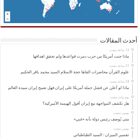
أحدث المقالات
ماذا جنت أمريكا من حرب دمرت قواعدها ولم تحقق اهدافها
علوم القرآن محاضرات القاها حجة الاسلام السيد محمد باقر الحكيم
ماذا لو أعلن عن فشل حملة أمريكا على إيران فهل تصبح إيران سيدة العالم
‏يوم واحد مضت
هل تكشف المواجهة مع إيران أفول الهيمنة الأميركية؟
‏يومين مضت
متى يُوصف رئيس دولة بأنه «غبي»
‏يومين مضت
تفسير الميزان : السيد الطباطبائي