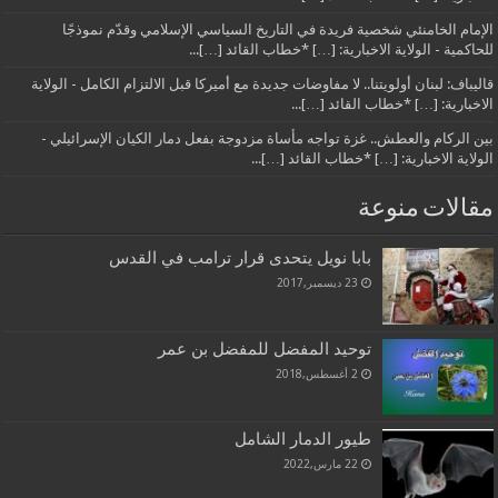
الإمام الخامنئي شخصية فريدة في التاريخ السياسي الإسلامي وقدّم نموذجًا
للحاكمية - الولاية الاخبارية: […] *خطاب القائد […]...
قاليباف: لبنان أولويتنا.. لا مفاوضات جديدة مع أميركا قبل الالتزام الكامل - الولاية
الاخبارية: […] *خطاب القائد […]...
بين الركام والعطش.. غزة تواجه مأساة مزدوجة بفعل دمار الكيان الإسرائيلي -
الولاية الاخبارية: […] *خطاب القائد […]...
مقالات منوعة
بابا نويل يتحدى قرار ترامب في القدس
23 ديسمبر,2017
توحيد المفضل للمفضل بن عمر
2 أغسطس,2018
طيور الدمار الشامل
22 مارس,2022