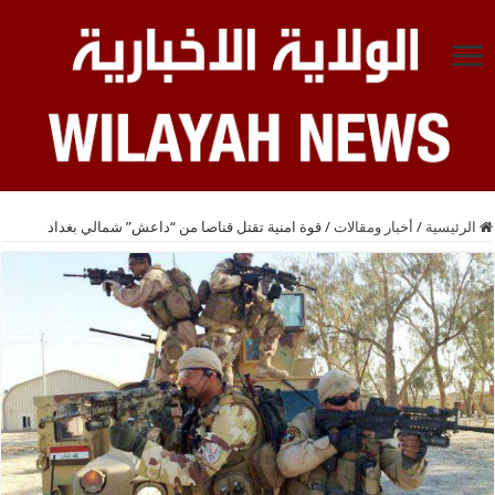
الرئيسية
/
أخبار ومقالات
/
قوة امنية تقتل قناصا من “داعش” شمالي بغداد