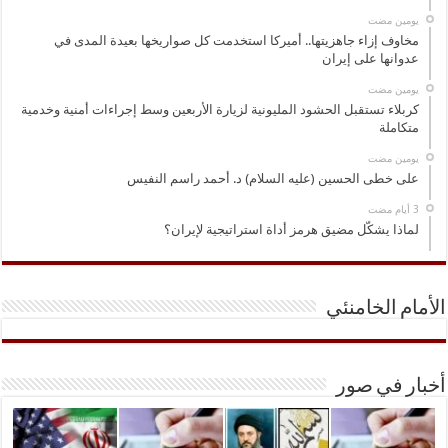
‏يومين مضت
مخاوف إزاء جاهزيتها.. أميركا استخدمت كل صواريخها بعيدة المدى في
عدوانها على إيران
‏يومين مضت
كربلاء تستقبل الحشود المليونية لزيارة الأربعين وسط إجراءات أمنية وخدمية
متكاملة
‏يومين مضت
على خطى الحسين (عليه السلام) د. أحمد راسم النفيس
لماذا يشكّل مضيق هرمز أداة استراتيجية لإيران؟
الأمام الخامنئي
أخبار في صور