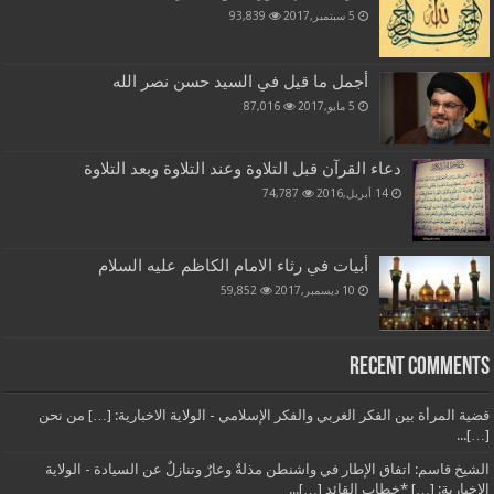
5 سبتمبر,2017
93,839
أجمل ما قيل في السيد حسن نصر الله
5 مايو,2017
87,016
دعاء القرآن قبل التلاوة وعند التلاوة وبعد التلاوة
14 أبريل,2016
74,787
أبيات في رثاء الامام الكاظم عليه السلام
10 ديسمبر,2017
59,852
Recent Comments
قضية المرأة بين الفكر الغربي والفكر الإسلامي - الولاية الاخبارية: […] من نحن
[…]...
الشيخ قاسم: اتفاق الإطار في واشنطن مذلةٌ وعارٌ وتنازلٌ عن السيادة - الولاية
الاخبارية: […] *خطاب القائد […]...