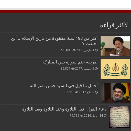
الاكثر قراءة
اكثر من 183 سنة مفقودة من تاريخ الإسلام .. أين
اختفت ؟
1 مارس,2018
223,809
طريقة ختم سورة يس المباركة
5 سبتمبر,2017
93,837
أجمل ما قيل في السيد حسن نصر الله
5 مايو,2017
87,016
دعاء القرآن قبل التلاوة وعند التلاوة وبعد التلاوة
14 أبريل,2016
74,786