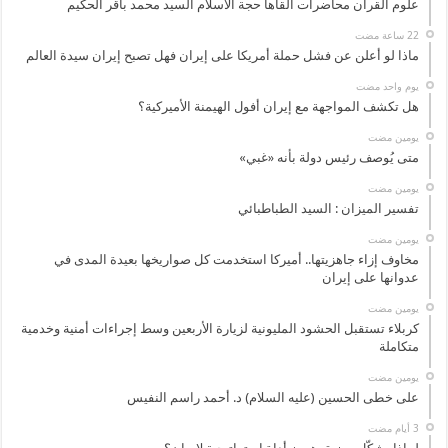
علوم القرآن محاضرات القاها حجة الاسلام السيد محمد باقر الحكيم
ماذا لو أعلن عن فشل حملة أمريكا على إيران فهل تصبح إيران سيدة العالم
‏يوم واحد مضت
هل تكشف المواجهة مع إيران أفول الهيمنة الأميركية؟
‏يومين مضت
متى يُوصف رئيس دولة بأنه «غبي»
‏يومين مضت
تفسير الميزان : السيد الطباطبائي
‏يومين مضت
مخاوف إزاء جاهزيتها.. أميركا استخدمت كل صواريخها بعيدة المدى في
عدوانها على إيران
‏يومين مضت
كربلاء تستقبل الحشود المليونية لزيارة الأربعين وسط إجراءات أمنية وخدمية
متكاملة
‏يومين مضت
على خطى الحسين (عليه السلام) د. أحمد راسم النفيس