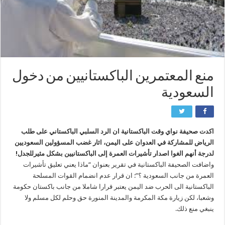
منع المعتمرين الباكستانيين من دخول
السعودية
اكدت صحيفة نواي وقت الباكستانية ان الرد السلبي الباكستاني على طلب
الرياض للمشاركة في العدوان على اليمن، اثار غضب المسؤولين السعوديين
لدرجة أنهم الغوا اصدار تأشيرات العمرة إلى الباكستانيين بشكل مثيرللجدل!
واضافت الصحيفة الباكستانية في تقرير بعنوان “ماذا يعني تعليق تأشيرات
العمرة من جانب السعودية ؟”: ان قرار عدم انضمام القوات المسلحة
الباكستانية الى الحرب ضد اليمن يعتبر قرارا شاملا من جانب باكستان حكومة
وشعبا، لكن زيارة مكة المكرمة والمدينة المنورة حق وحلم لكل مسلم ولا
ينبغي منع ذلك.