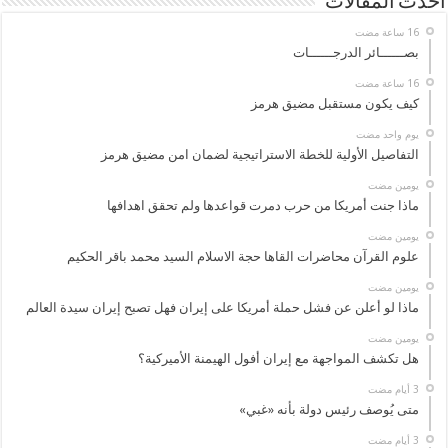
أحدث المقالات
بصــــــائر الدرجــــــات
كيف يكون مستقبل مضيق هرمز
‏يوم واحد مضت
التفاصيل الأولية للخطة الاستراتيجية لضمان امن مضيق هرمز
‏يومين مضت
ماذا جنت أمريكا من حرب دمرت قواعدها ولم تحقق اهدافها
‏يومين مضت
علوم القرآن محاضرات القاها حجة الاسلام السيد محمد باقر الحكيم
‏يومين مضت
ماذا لو أعلن عن فشل حملة أمريكا على إيران فهل تصبح إيران سيدة العالم
‏يومين مضت
هل تكشف المواجهة مع إيران أفول الهيمنة الأميركية؟
متى يُوصف رئيس دولة بأنه «غبي»