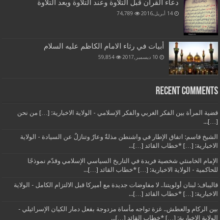
دعاء القرآن قبل التلاوة وعند التلاوة وبعد التلاوة
14 أبريل,2016
74,789
أبيات في رثاء الامام الكاظم عليه السلام
10 ديسمبر,2017
59,854
Recent Comments
قضية المرأة بين الفكر الغربي والفكر الإسلامي - الولاية الاخبارية: […] من نحن
[…]...
الشيخ قاسم: اتفاق الإطار في واشنطن مذلةٌ وعارٌ وتنازلٌ عن السيادة - الولاية
الاخبارية: […] *خطاب القائد […]...
الإمام الخامنئي شخصية فريدة في التاريخ السياسي الإسلامي وقدّم نموذجًا
للحاكمية - الولاية الاخبارية: […] *خطاب القائد […]...
قاليباف: لبنان أولويتنا.. لا مفاوضات جديدة مع أميركا قبل الالتزام الكامل - الولاية
الاخبارية: […] *خطاب القائد […]...
بين الركام والعطش.. غزة تواجه مأساة مزدوجة بفعل دمار الكيان الإسرائيلي -
الولاية الاخبارية: […] *خطاب القائد […]...