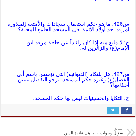
س426: ما هو حكم استعمال سجادات والأمتعة المنذورة
لمرقد أحد أولاد الأئمة في المسجد الجامع للمحلّة؟
ج: لا مانع منه إذا كان زائـداً عن حاجة مرقد ابن
الإمام(ع) والزائرين له.
س427: هل للتكايا (الديوانية) التي تؤسس باسم أبي
الفضل(ع) وغيره حكم المسجد، نرجو التفضل بتبيين
أحكامها؟
ج: التكايا والحسينيات ليس لها حكم المسجد.
السابق
سؤال وجواب – ما هي فائدة الدين