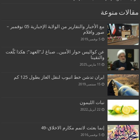
مقالات منوعة
مع الأخبار والتقارير من الولاية الإخبارية 05 نوفمبر –
صور وافلام
5 نوفمبر,2019
عن كواليس حوار الأمين.. صباغ لـ”العهد”: هكذا بُلّغت
والتقينا
11 مارس,2025
ايران تدشن خط انبوب لنقل الغاز بطول 125 كم
15 سبتمبر,2019
نبات الليمون
22 أبريل,2022
إنما بعثت لاتمم مكارم الاخلاق-49
5 نوفمبر,2016