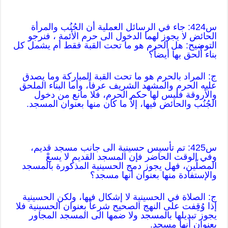
س424: جاء في الرسائل العملية أن الجُنُب والمرأة
الحائض لا يجوز لهما الدخول الى حرم الأئمة ، فنرجو
التوضيح: هل الحرم هو ما تحت القبة فقط أم يشمل كل
بناء أُلحق بها أيضاً؟
ج: المراد بالحرم هو ما تحت القبة المباركة وما يصدق
عليه الحرم والمشهد الشريف عرفاً، وأما البناء الملحق
والأروقة فليس لها حكم الحرم، فلا مانع من دخول
الجُنُب والحائض فيها، إلاّ ما كان منها بعنوان المسجد.
س425: تم تأسيس حسينية الى جانب مسجد قديم،
وفي الوقت الحاضر فإن المسجد القديم لا يسعْ
المصلّين، فهل يجوز دمج الحسينية المذكورة بالمسجد
والإستفادة منها بعنوان أنها مسجد؟
ج: الصلاة في الحسينية لا إشكال فيها، ولكن الحسينية
إذا وُقِفت على النهج الصحيح شرعاً بعنوان الحسينية فلا
يجوز تبديلها بالمسجد ولا ضمها الى المسجد المجاور
بعنوان أنها مسجد.