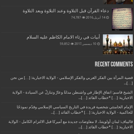
دعاء القرآن قبل التلاوة وعند التلاوة وبعد التلاوة
14 أبريل,2016
74,787
أبيات في رثاء الامام الكاظم عليه السلام
10 ديسمبر,2017
59,852
Recent Comments
قضية المرأة بين الفكر الغربي والفكر الإسلامي - الولاية الاخبارية: […] من نحن
[…]...
الشيخ قاسم: اتفاق الإطار في واشنطن مذلةٌ وعارٌ وتنازلٌ عن السيادة - الولاية
الاخبارية: […] *خطاب القائد […]...
الإمام الخامنئي شخصية فريدة في التاريخ السياسي الإسلامي وقدّم نموذجًا
للحاكمية - الولاية الاخبارية: […] *خطاب القائد […]...
قاليباف: لبنان أولويتنا.. لا مفاوضات جديدة مع أميركا قبل الالتزام الكامل - الولاية
الاخبارية: […] *خطاب القائد […]...