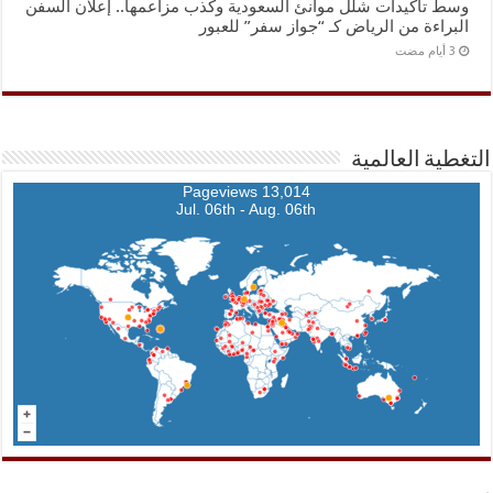
وسط تأكيدات شلل موانئ السعودية وكذب مزاعمها.. إعلان السفن
البراءة من الرياض كـ “جواز سفر” للعبور
التغطية العالمية
13,014 Pageviews
Jul. 06th - Aug. 06th