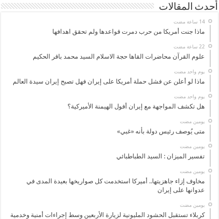
أحدث المقالات
ماذا جنت أمريكا من حرب دمرت قواعدها ولم تحقق اهدافها
علوم القرآن محاضرات القاها حجة الاسلام السيد محمد باقر الحكيم
‏يوم واحد مضت
ماذا لو أعلن عن فشل حملة أمريكا على إيران فهل تصبح إيران سيدة العالم
‏يوم واحد مضت
هل تكشف المواجهة مع إيران أفول الهيمنة الأميركية؟
‏يومين مضت
متى يُوصف رئيس دولة بأنه «غبي»
‏يومين مضت
تفسير الميزان : السيد الطباطبائي
‏يومين مضت
مخاوف إزاء جاهزيتها.. أميركا استخدمت كل صواريخها بعيدة المدى في
عدوانها على إيران
‏يومين مضت
كربلاء تستقبل الحشود المليونية لزيارة الأربعين وسط إجراءات أمنية وخدمية