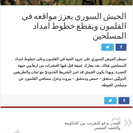
الجيش السوري يعزز مواقعه في
القلمون ويقطع خطوط امداد
المسلحين
سيطر الجيش السوري على جرود الجبة في القلمون وعلى خطوط امداد
المسلحين هناك، بعد معارك عنيفة قتل فيها العشرات من ارهابيي جبهة
النصرة. وبهذا يكون الجيش قد امن الشريط الحدوديّ مع لبنان والطريقين
الدوليّين دمشق – حمص ودمشق – بيروت وعزل مسلحي القلمون عن
مسلحي الغوطة.
السابق
الصدر يدعو للتقريب بين الحكومة
والحشد الشعبي
التالي