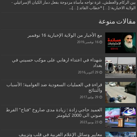
بين الركام والعطش.. غزة تواجه مأساة مزدوجة بفعل دمار الكيان الإسرائيلي -
الولاية الاخبارية: […] *خطاب القائد […]...
مقالات منوعة
مع الأخبار من الولاية الإخبارية 16 نوفمبر
16 نوفمبر,2019
شهداء في اعتداء ارهابي على موكب حسيني في
بغداد
29 أكتوبر,2016
قراءة في العمليات السعودية ضد العوامية؛ الأسباب
والنتائج
29 يوليو,2017
العميد حاجي زادة : زيادة مدى صاروخ “فتاح” الفرط
صوتي الى 2000 كيلومتر
23 يونيو,2023
معايير وسائل الإعلام الغربية في قلب وتزييف