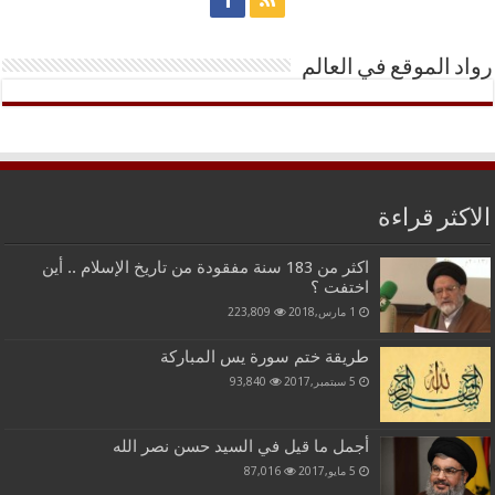
رواد الموقع في العالم
الاكثر قراءة
اكثر من 183 سنة مفقودة من تاريخ الإسلام .. أين
اختفت ؟
1 مارس,2018
223,809
طريقة ختم سورة يس المباركة
5 سبتمبر,2017
93,840
أجمل ما قيل في السيد حسن نصر الله
5 مايو,2017
87,016