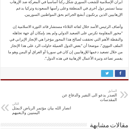
ايران الإسلامیة للشعب السوري شکل رکنا أساسیا في المعرکة ضد الإرهاب
بینما تستمر دول أخری في المنطقة وعلی رأسها السعودیة وترکیا بدعم
الإرهابیین الذین یرتکبون أبشع الجرائم بحق المواطنین السوریین.
وأضاف الرئیس الأسد خلال لقائه الثلاثاء مستشار قائد الثورة الاسلامیة إن
“محور المقاومة تکرس علی الصعید الدولي ولم یعد بإمکان أي جهة تجاهله
والنقطة الأهم التي تحققت لصالح هذا المحور مؤخرا هي الإنجاز الإیراني في
الملف النووي”، موضحا أن “بعض الدول العمیلة حاولت الرد علی هذا الإنجاز
من خلال تصعید دعمها للإرهابیین إن کان في سوریا أو العراق أو الیمن وهو ما
یفسر تصاعد وتیرة الأعمال الإرهابیة في هذه الدول”.
السابق
الصدر يدعو الى النفير والدفاع عن
المقدسات
التالي
انصار الله بيان مؤتمر الرياض لايمثل
اليمنيين ولايعنيهم
مقالات مشابهة