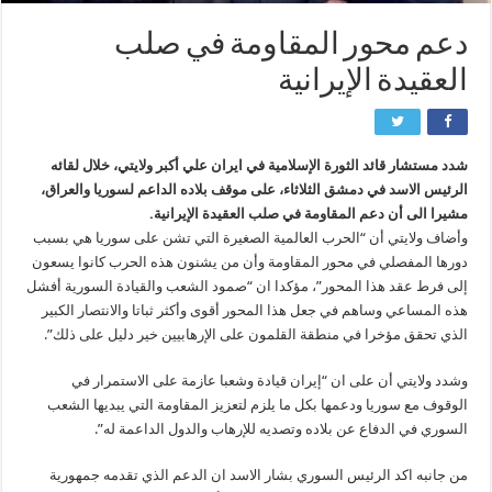
دعم محور المقاومة في صلب
العقيدة الإيرانية
شدد مستشار قائد الثورة الإسلامية في ايران علي أكبر ولايتي، خلال لقائه
الرئيس الاسد في دمشق الثلاثاء، على موقف بلاده الداعم لسوريا والعراق،
مشيرا الى أن دعم المقاومة في صلب العقيدة الإيرانية.
وأضاف ولایتي أن “الحرب العالمیة الصغیرة التي تشن علی سوریا هي بسبب
دورها المفصلي في محور المقاومة وأن من یشنون هذه الحرب کانوا یسعون
إلی فرط عقد هذا المحور”، مؤكدا ان “صمود الشعب والقیادة السوریة أفشل
هذه المساعي وساهم في جعل هذا المحور أقوی وأکثر ثباتا والانتصار الکبیر
الذي تحقق مؤخرا في منطقة القلمون علی الإرهابیین خیر دلیل علی ذلك”.
وشدد ولایتي أن على ان “إیران قیادة وشعبا عازمة علی الاستمرار في
الوقوف مع سوریا ودعمها بکل ما یلزم لتعزیز المقاومة التي یبدیها الشعب
السوري في الدفاع عن بلاده وتصدیه للإرهاب والدول الداعمة له”.
من جانبه اکد الرئیس السوري بشار الاسد ان الدعم الذي تقدمه جمهوریة