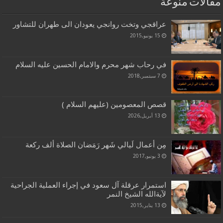
مقالات منوعة
عراقجي وتخت روانجي يعودان الى طهران للتشاور
15 يونيو,2015
في رحاب شهر محرم والامام الحسين عليه السلام
7 سبتمبر,2018
قصص المعصومين (عليهم السلام )
13 أبريل,2026
مِن أعمال لَيالي شَهر رَمَضان الصلاة ألف ركعة
3 يونيو,2017
استمرار عرقلة آل سعود في إجراء العملية الجراحية
لآيةالله الشيخ النمر
13 يناير,2015