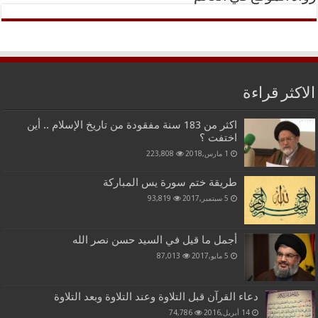
الاكثر قراءة
اكثر من 183 سنة مفقودة من تاريخ الإسلام .. أين
اختفت ؟
1 مارس,2018
223,808
طريقة ختم سورة يس المباركة
5 سبتمبر,2017
93,819
أجمل ما قيل في السيد حسن نصر الله
5 مايو,2017
87,013
دعاء القرآن قبل التلاوة وعند التلاوة وبعد التلاوة
14 أبريل,2016
74,786