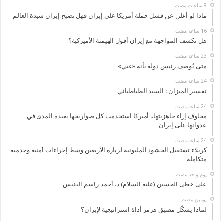
ماذا لو أعلن عن فشل حملة أمريكا على إيران فهل تصبح إيران سيدة العالم
هل تكشف المواجهة مع إيران أفول الهيمنة الأميركية؟
متى يُوصف رئيس دولة بأنه «غبي»
تفسير الميزان : السيد الطباطبائي
مخاوف إزاء جاهزيتها.. أميركا استخدمت كل صواريخها بعيدة المدى في
عدوانها على إيران
كربلاء تستقبل الحشود المليونية لزيارة الأربعين وسط إجراءات أمنية وخدمية
متكاملة
‏يوم واحد مضت
على خطى الحسين (عليه السلام) د. أحمد راسم النفيس
‏يومين مضت
لماذا يشكّل مضيق هرمز أداة استراتيجية لإيران؟