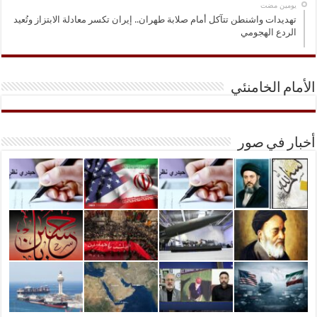
‏يومين مضت
تهديدات واشنطن تتآكل أمام صلابة طهران.. إيران تكسر معادلة الابتزاز وتُعيد
الردع الهجومي
الأمام الخامنئي
أخبار في صور