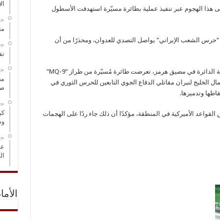
ال
على هذا الهجوم عبر تنفيذ عملية بطائرة مسيّرة استهدفت الأسطول
‏ي
مت
ن “حرس الشعب الإيراني” يواصل التصدي للعدوان، ومحذرًا من أن
‏ي
تف
‏ي
وأشار الحرس الثوري إلى أنه خلال المعارك الجوية الدائرة في مضيق هرمز، تعرضت طائرة مُسيّرة من طراز “MQ-9”
مخ
ل الخليج لنيران مقاتلي الدفاع الجوي التابعين للحرس الثوري في
صو
اطها وتدميرها.
‏ي
كر
 القواعد الأميركية في المنطقة، مؤكدًا أن ذلك جاء ردًا على الهجمات
وس
‏ي
عل
ال
الأما