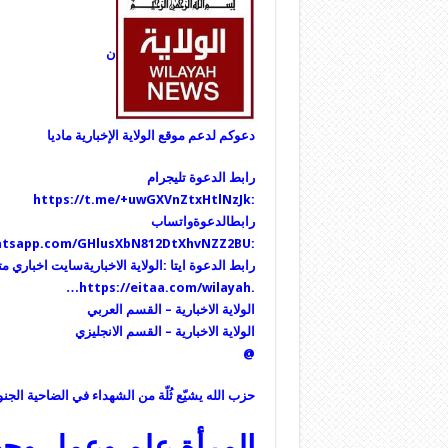
ن
دعوكم لدعم موقع الولاية الإخبارية ماديا
رابط
الدعوة
تليجرام
https://t.me/+uwGXVnZtxHtlNzJk
:
رابطالدعوة
واتساب
hatsapp.com/GHlusXbN812DtXhvNZZ2BU
:
رابط الدعوة ايتا :الولاية الاخباريةسايت اخباري 
…
https://eitaa.com/wilayah
.
الولاية الاخبارية – القسم العربي
ا
لولاية الاخبارية – القسم ا
لانجليزي
@
حزب الله يشيّع ثُلّة من الشهداء في الضاحية الجنو
المرأة علم وعمل وجه