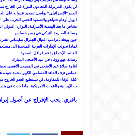
لن يكون المرتزقة المعادون للثورة في الخارج بمن
ا
لعدو “الإسرائيلي” يواصل تصعيد عدوانه على الج
انهيار أوهام نتنياهو والتصعيد الخفي للحرب على الج
مخاض ما بعد الهيمنة الأميركية: التوازن الدولي ال
رسالة الصاروخ التركي في زمن حساس
حين يوظف ترامب اغتيال الجنرال سليماني لشرعنة
لماذا تحولت الإمارات العربية المتحدة الى مستع
العالم بالإجماع يدعم قوافل الصمود
رسالة عهدٍ ووفاء في عيد الأضحى المبارك
اقامة صلاة عيد الأضحى في المسجد الأقصى بحضور 140 ألف فلس
حماس تزف القائد القسامي الكبير محمد عودة شه
كتلة الوفاء للمقاومة: لن يستطيع العدو الخروج من 
ت الإيرانية والقوات الامريكية..ماذا حدث في بند
باقري: يجب الإفراج عن أصول إيرا