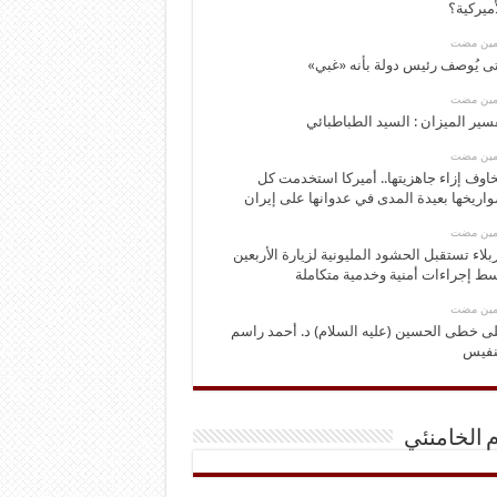
أميركية؟
ومين مضت
ى يُوصف رئيس دولة بأنه «غبي»
ومين مضت
سير الميزان : السيد الطباطبائي
ومين مضت
اوف إزاء جاهزيتها.. أميركا استخدمت كل
اريخها بعيدة المدى في عدوانها على إيران
ومين مضت
بلاء تستقبل الحشود المليونية لزيارة الأربعين
ط إجراءات أمنية وخدمية متكاملة
ومين مضت
ى خطى الحسين (عليه السلام) د. أحمد راسم
نفيس
م الخامنئي