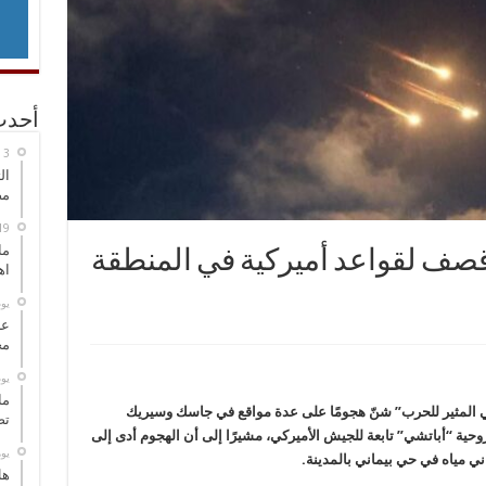
أحدث
ال
مض
ما
 قصف لقواعد أميركية في المنطقة
اه
‏ي
عل
مح
‏ي
ما
كي المثير للحرب” شنّ هجومًا على عدة مواقع في جاسك وسيريك
تص
حية “أباتشي” تابعة للجيش الأميركي، مشيرًا إلى أن الهجوم أدى إلى
‏ي
ي مياه في حي بيماني بالمدينة.
هل