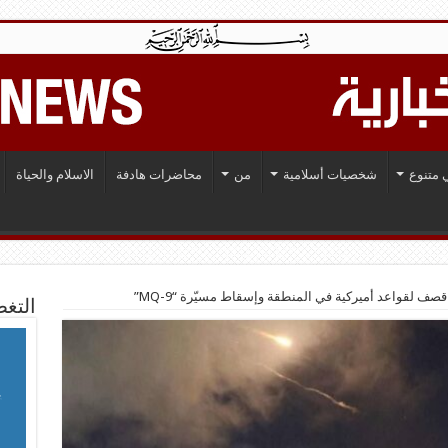
 متنوع
شخصيات أسلامية
من
محاضرات هادفة
الاسلام والحياة
قصف لقواعد أميركية في المنطقة وإسقاط مسيّرة “MQ-9”
التغط