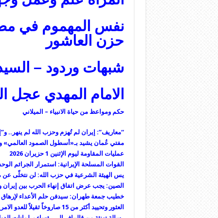
نفس المهموم في مصيبة
حزن العاشور
شبهات وردود – السيد
الامام المهدي عجل ال
حكم ومواعظ من حياة الانبياء – الميلاني
“معاريف”: إيران لم تُهزم وحزب الله لم ينهر.. 
مفتي عُمان يشيد بـ«أسطول الصمود العالمي» وي
عمليات المقاومة ليوم الإثنين 1 حزيران 2026
القوات المسلحة الإيرانية: استمرار الجرائم الوحشية
يس الهيئة الشرعية في حزب الله: لن نتخلّى عن 
الصين: يجب عرض اتفاق إنهاء الحرب بين إيران و
خطيب جمعة طهران: سیدفن حلم الأعداء لإرهاق ا
العثور وتحييد أكثر من 15 صاروخاً ثقيلاً للعدو الامريكي الصهيوني
رسالة تهنئة من قاليباف إلى رؤساء برلمانات الدول