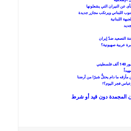
أى عن النيران التي يشعلونها
نوب اللبناني ويرتكب مجازر جديدة
بهة اللبنانية
جديد
 التصعيد ضدّ إيران
مرة عربية صهيونية؟
طيني
يداً
مأزقه ما دام يحتلُّ شبرًا من أرضنا
رعباس فجر اليوم؟!
ن المجمدة دون قيد أو شرط