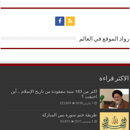
رواد الموقع في العالم
الاكثر قراءة
اكثر من 183 سنة مفقودة من تاريخ الإسلام .. أين
اختفت ؟
1 مارس,2018
223,809
طريقة ختم سورة يس المباركة
5 سبتمبر,2017
93,853