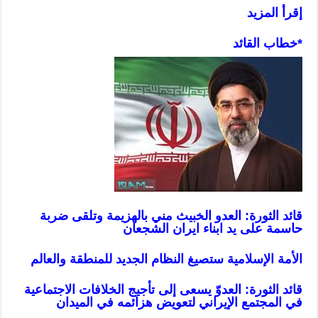
إقرأ المزيد
*خطاب القائد
قائد الثورة: العدو الخبيث مني بالهزيمة وتلقى ضربة
حاسمة على يد ابناء ايران الشجعان
الأمة الإسلامية ستصيغ النظام الجديد للمنطقة والعالم
قائد الثورة: العدوّ يسعى إلى تأجيج الخلافات الاجتماعية
في المجتمع الإيراني لتعويض هزائمه في الميدان