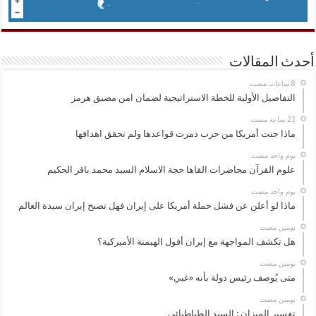
أحدث المقالات
التفاصيل الأولية للخطة الاستراتيجية لضمان امن مضيق هرمز
ماذا جنت أمريكا من حرب دمرت قواعدها ولم تحقق اهدافها
‏يوم واحد مضت
علوم القرآن محاضرات القاها حجة الاسلام السيد محمد باقر الحكيم
‏يوم واحد مضت
ماذا لو أعلن عن فشل حملة أمريكا على إيران فهل تصبح إيران سيدة العالم
‏يومين مضت
هل تكشف المواجهة مع إيران أفول الهيمنة الأميركية؟
‏يومين مضت
متى يُوصف رئيس دولة بأنه «غبي»
‏يومين مضت
تفسير الميزان : السيد الطباطبائي