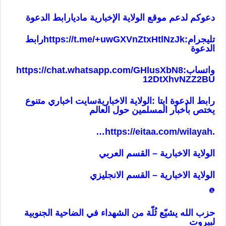
دعوكم لدعم موقع الولاية الإخبارية ماديا
رابط الدعوة
تليجرام:
https://t.me/+uwGXVnZtxHtlNzJk
رابط
الدعوة
واتساب:
https://chat.whatsapp.com/GHlusXbN8
12DtXhvNZZ2BU
رابط الدعوة ايتا :الولاية الاخباريةسايت اخباري متنوع
يختص بأخبار المسلمين حول العالم
…
https://eitaa.com/wilayah
.
الولاية الاخبارية – القسم العربي
الولاية الاخبارية – القسم ا
لانجليزي
@
حزب الله يشيّع ثُلّة من الشهداء في الضاحية الجنوبية
لبيروت