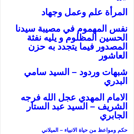
المرأة علم وعمل وجهاد
نفس المهموم في مصيبة سيدنا
الحسين المظلوم و يليه نفثة
المصدور فيما يتجدد به حزن
العاشور
شبهات وردود – السيد سامي
البدري
الامام المهدي عجل الله فرجه
الشريف – السيد عبد الستار
الجابري
حكم ومواعظ من حياة الانبياء – الميلاني