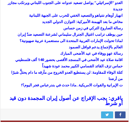
ا
لعدو “الإسرائيلي” يواصل تصعيد عدوانه على الجنوب اللبناني ويرتكب مجازر
جديدة
انهيار أوهام نتنياهو والتصعيد الخفي للحرب على الجبهة اللبنانية
مخاض ما بعد الهيمنة الأميركية: التوازن الدولي الجديد
رسالة الصاروخ التركي في زمن حساس
حين يوظف ترامب اغتيال الجنرال سليماني لشرعنة التصعيد ضدّ إيران
لماذا تحولت الإمارات العربية المتحدة الى مستعمرة عربية صهيونية؟
العالم بالإجماع يدعم قوافل الصمود
رسالة عهدٍ ووفاء في عيد الأضحى المبارك
اقامة صلاة عيد الأضحى في المسجد الأقصى بحضور 140 ألف فلسطيني
حماس تزف القائد القسامي الكبير محمد عودة شهيداً
كتلة الوفاء للمقاومة: لن يستطيع العدو الخروج من مأزقه ما دام يحتلُّ شبرًا
من أرضنا
ت الإيرانية والقوات الامريكية..ماذا حدث في بندرعباس فجر اليوم؟!
باقري: يجب الإفراج عن أصول إيران المجمدة دون قيد
أو شرط