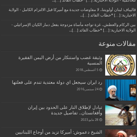
للحاكمية - الولاية الاخبارية: […] *خطاب القائد […]...
قاليباف: لبنان أولويتنا.. لا مفاوضات جديدة مع أميركا قبل الالتزام الكامل - الولاية
الاخبارية: […] *خطاب القائد […]...
بين الركام والعطش.. غزة تواجه مأساة مزدوجة بفعل دمار الكيان الإسرائيلي -
الولاية الاخبارية: […] *خطاب القائد […]...
مقالات منوعة
وثيقة غضب واستنكار من أرض اليمن الفقيرة
المنسية
5 أغسطس,2018
رد ايران سيجعل اي دولة معتدية تندم على فعلتها
24 سبتمبر,2016
تبادل لإطلاق النار على الحدود بين إيران
وأفغانستان.. تفاصيل جديدة
28 مايو,2023
الشيخ دعموش: أميركا تزيد من أوجاع اللبنانيين