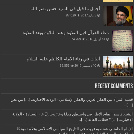
أجمل ما قيل في السيد حسن نصر الله
5 مايو,2017
87,020
دعاء القرآن قبل التلاوة وعند التلاوة وبعد التلاوة
14 أبريل,2016
74,789
أبيات في رثاء الامام الكاظم عليه السلام
10 ديسمبر,2017
59,853
Recent Comments
قضية المرأة بين الفكر الغربي والفكر الإسلامي - الولاية الاخبارية: […] من نحن
[…]...
الشيخ قاسم: اتفاق الإطار في واشنطن مذلةٌ وعارٌ وتنازلٌ عن السيادة - الولاية
الاخبارية: […] *خطاب القائد […]...
الإمام الخامنئي شخصية فريدة في التاريخ السياسي الإسلامي وقدّم نموذجًا