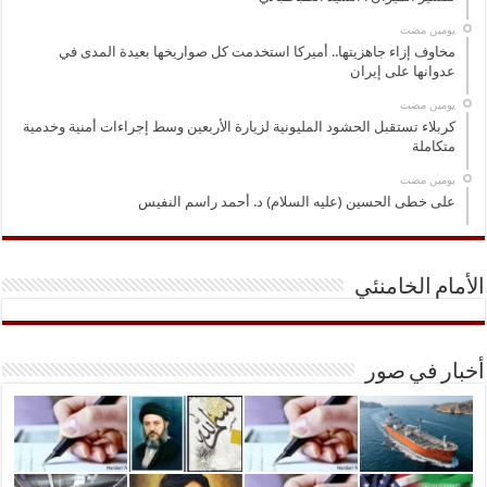
‏يومين مضت
مخاوف إزاء جاهزيتها.. أميركا استخدمت كل صواريخها بعيدة المدى في
عدوانها على إيران
‏يومين مضت
كربلاء تستقبل الحشود المليونية لزيارة الأربعين وسط إجراءات أمنية وخدمية
متكاملة
‏يومين مضت
على خطى الحسين (عليه السلام) د. أحمد راسم النفيس
الأمام الخامنئي
أخبار في صور