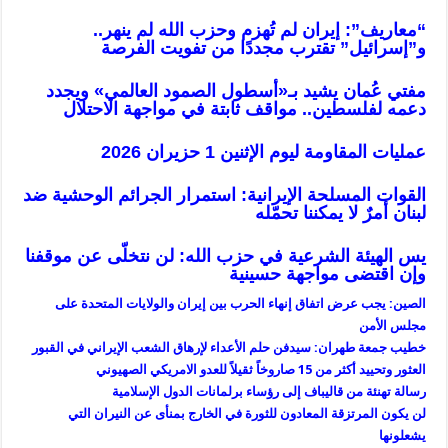
“معاريف”: إيران لم تُهزم وحزب الله لم ينهر..
و”إسرائيل” تقترب مجددًا من تفويت الفرصة
مفتي عُمان يشيد بـ«أسطول الصمود العالمي» ويجدد
دعمه لفلسطين.. مواقف ثابتة في مواجهة الاحتلال
عمليات المقاومة ليوم الإثنين 1 حزيران 2026
القوات المسلحة الإيرانية: استمرار الجرائم الوحشية ضد
لبنان أمرٌ لا يمكننا تحمّله
يس الهيئة الشرعية في حزب الله: لن نتخلّى عن موقفنا
وإن اقتضى مواجهة حسينية
الصين: يجب عرض اتفاق إنهاء الحرب بين إيران والولايات المتحدة على
مجلس الأمن
خطيب جمعة طهران: سیدفن حلم الأعداء لإرهاق الشعب الإيراني في القبور
العثور وتحييد أكثر من 15 صاروخاً ثقيلاً للعدو الامريكي الصهيوني
رسالة تهنئة من قاليباف إلى رؤساء برلمانات الدول الإسلامية
لن يكون المرتزقة المعادون للثورة في الخارج بمنأى عن النيران التي
يشعلونها