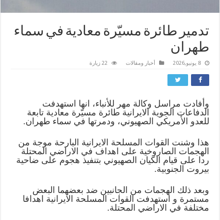
تدمير طائرة مسيّرة معادية في سماء
طهران
8 يونيو,2026
أخبار ومقالات
22 زيارة
وأفادت مراسل وكالة مهر للأنباء، انها استهدفت
الدفاعات الجوية الايرانية طائرة مسيّرة معادية تابعة
للعدو الأمريكي الصهيوني، ودمرتها في سماء طهران.
هذا وشنت القوات المسلحة الايرانية البارحة موجة من
الهجمات الصاروخية على اهداف في الاراضي المحتلة
ردا على قيام الكيان الصهيوني بتنفيذ هجوم على ضاحية
بيروت الجنوبية.
وبعد ذلك الهجمات من الجانبين ضد بعضهما البعض
مستمرة و استهدفت القوات المسلحة الايرانية اهدافا
مختلفة في الاراضي المحتلة.