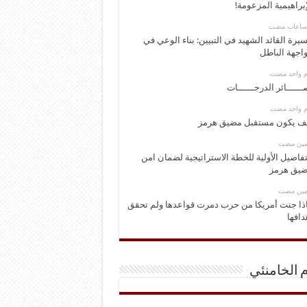
إبراهيمية المزعومة!
يرة القائد الشهيد في التبيين: بناء الوعي في
اجهة الباطل
وم واحد مضت
ــــــائر الدرجــــــات
وم واحد مضت
ف يكون مستقبل مضيق هرمز
ومين مضت
تفاصيل الأولية للخطة الاستراتيجية لضمان امن
يق هرمز
ومين مضت
ذا جنت أمريكا من حرب دمرت قواعدها ولم تحقق
دافها
م الخامنئي