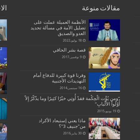
مقالات منوعة
الا
الأنظمة العميلة عملت على
تضليل الأمة في مسألة تحديد
العدو والصديق
18 يوليو,2022
قصة بشر الحافي
9 نوفمبر,2017
وفرنا قوة كبيرة للدفاع أمام
التهديدات الأجنبية
16 سبتمبر,2014
“ومن يُؤْت الْحِكْمة فقدْ أُوتِي خيْرًا كثِيرًا وما يذّكّرُ إِلاّ
أُوْلُواْ الألْبابِ”
19 يونيو,2015
ماذا يعني إستبعاد الأكراد
من”جنيف 3″؟
30 يناير,2016