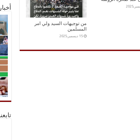
أخبا
من توجيهات السيد ولي امر
المسلمين
15 ديسمبر,2025
تابعن