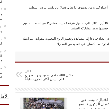
ال
أعداد كبيرة من بصفوف داعش، فضلا عن تكبيد عناصر التنظيم
مس
مو
يشار الى ان حركة “عصائب أهل الحق” دعت، في (8 آيار 2015)، الى تشكيل غرفة عمليات مشتركة مع الحشد الشعبي
‏ي
ن حسمها بدون مشاركة الحشد.
بص
در العبادي، دعا إلى مساندة وتحفيز الروح المعنوية للقوات المرابطة
‏ي
كي
عدو” بعد انكساره في العديد من المعارك.
‏ي
ال
مض
‏ي
التالي
ما
مقتل 400 جندي سعودي و العدوان
اه
على اليمن اكثر الحروب غباءً
الأما
اغتيال ثانية… حين
اغتيال الذكرى فانتصر
ن عند صخرة الروشة