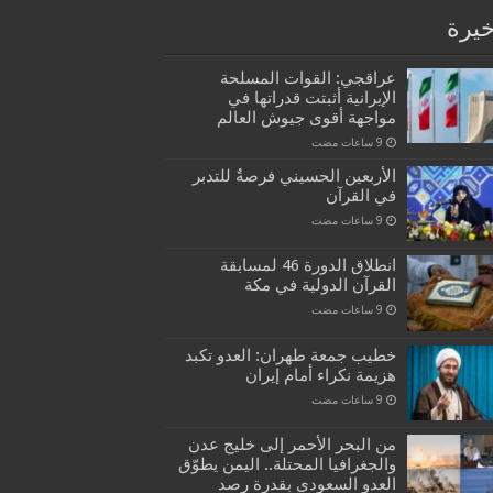
خيرة
عراقجي: القوات المسلحة
الإيرانية أثبتت قدراتها في
مواجهة أقوى جيوش العالم
الأربعين الحسيني فرصةٌ للتدبر
في القرآن
انطلاق الدورة 46 لمسابقة
القرآن الدولية في مكة
خطيب جمعة طهران: العدو تكبد
هزيمة نكراء أمام إيران
من البحر الأحمر إلى خليج عدن
والجغرافيا المحتلة.. اليمن يطوّق
العدو السعودي بقدرة رصد