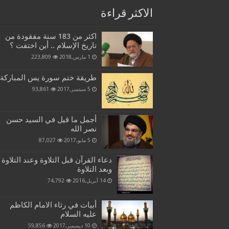
الاكثر قراءة
اكثر من 183 سنة مفقودة من
تاريخ الإسلام .. أين اختفت ؟
1 مارس,2018
223,809
طريقة ختم سورة يس المباركة
5 سبتمبر,2017
93,861
أجمل ما قيل في السيد حسن
نصر الله
5 مايو,2017
87,027
دعاء القرآن قبل التلاوة وعند التلاوة
وبعد التلاوة
14 أبريل,2016
74,792
أبيات في رثاء الامام الكاظم
عليه السلام
10 ديسمبر,2017
59,856