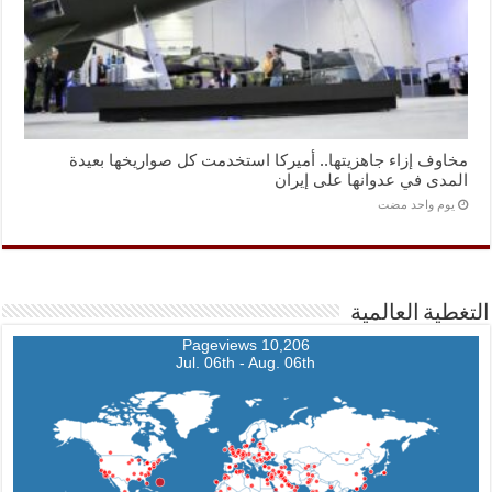
مخاوف إزاء جاهزيتها.. أميركا استخدمت كل صواريخها بعيدة
المدى في عدوانها على إيران
‏يوم واحد مضت
التغطية العالمية
10,206 Pageviews
Jul. 06th - Aug. 06th