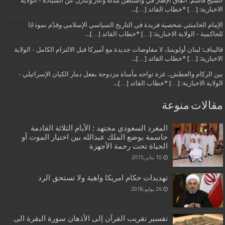
الشيخ قاسم: اتفاق الإطار في واشنطن مذلةٌ وعارٌ وتنازلٌ عن السيادة - الولاية
الاخبارية: […] *خطاب القائد […]...
الإمام الخامنئي شخصية فريدة في التاريخ السياسي الإسلامي وقدّم نموذجًا
للحاكمية - الولاية الاخبارية: […] *خطاب القائد […]...
قاليباف: لبنان أولويتنا.. لا مفاوضات جديدة مع أميركا قبل الالتزام الكامل - الولاية
الاخبارية: […] *خطاب القائد […]...
بين الركام والعطش.. غزة تواجه مأساة مزدوجة بفعل دمار الكيان الإسرائيلي -
الولاية الاخبارية: […] *خطاب القائد […]...
مقالات منوعة
المغرد السعودي مجتهد : الأيام الثلاثة القادمة
حاسمة بوضع الملك عبدالله بين اختيار الموت أو
الحياة تحت رحمة الأجهزة
10 يناير,2015
تهديدات حكام امريكا واهية ولا تستحق الرد
26 يوليو,2018
تفسير تقريب القرآن إلى الأذهان سورة البقرة الى