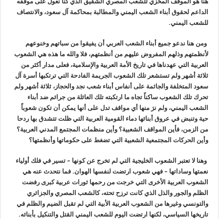
هنا هو الموقف المخزي للشعب المصري الشقيق الذي كنا نعول على موقفه
الداعم لحقوق أبناء الشعب اليمني والمطالبة بمحاكمة آل سعود، والانتصاف
للشعب اليمني.
ومن هنا ندعو جميع أبناء الشعب العربي أن يفيقوا من سباتهم وخنوعهم
لأنظمتهم وذلهم المفروض عليهم من أنظمتهم، فلا والله ما هذه هي الشعوب
العربية التي عهدناها في تاريخ الأمة العربية والإسلامية، فعلى مدار أكثر من
ثلاثة أشهر ولم تستشعر تلك الشعوب الجريمة الفادحة التي ترتكبها أسرة آل
سعود المتخلفة والجاثمة على أنفاس أبناء شعب نجد والحجاز، ثلاثة أشهر ولم
تحرك تلك الشعوب ساكناً تجاه ما ارتكبته تلك العائلة من جرائم ضد أبناء
الشعب اليمني، ولم نرَ منها أي مواقف تدل على أنها يمكن أن تكون شعوباً
حية وتنبض في عروق أبنائها دماء القومية العربية التي ظلت تتشدق بها ردحا
من الزمن، فأين المواقف الشعبية؟ وأين منظمات المجتمع المدني العربية؟
وأين الحركات المجتمعية الشعبية التي تضغط على حكوماتها وأنظمتها؟
وهنا لا تعتبر الشعوب الخليجية التي لم تخرج عن كونها – تسير في فلك أولياء
نعمتها وساداتها – فهي شعوب ارتضت لنفسها الهوان. فما نتحدث عنه هي
الشعوب العربية الأخرى التي خرجت من رحمها ثورات عربية كبرى رفضت
الظلم والجور والذل الذي كانت ترزح تحته، كالشعب المصري والجزائري
والتونسي وغيرها من الشعوب العربية الأبية التي لم تقبل الضيم والظلم في
تاريخها السياسي، لكنها ارتضت اليوم للشعب اليمني القتل والتنكيل بأبنائه.