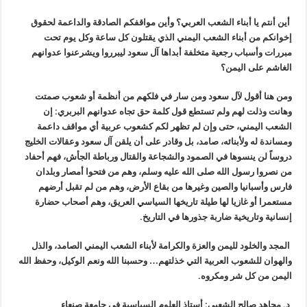
أين أنتم يا أبناء الشعب العربي؟ وأين مواقفكم الصادقة والداعمة لحقوق
إخوانكم من أبناء الشعب اليمني الذي يقتلون كل ساعة وكل يوم تحت
مبررات وأسباب رجعية متخلفة أبداها آل سعود ليبرروا ويشرعنوا عدوانهم
الغاشم على اليمن؟
ومن هنا أقول لآل سعود ومن سار في فلكهم من أنظمة أو شعوب صمتت
وهانت وذلت لهم ولم تستطع قول كلمة حق تجاه عدوانهم البربري: إن
الشعب اليمني، حتى وإن لم تظهر لكم كشعوب عربية أي مواقف داعمة
ومساندة له ولأبنائه، صامد، بل وقادر على أن يلقن آل سعود وعقالات الخليج
دروساً لن ينسوها في الصمود والشجاعة والقتال ورباطة الجأش، فهم أحفاد
من نصروا رسول الله صلى الله عليه وسلم، وهم من فتحوا أمصار وبلدان
فارس وأسبانيا والصين وغيرها من بقاع الأرض، وهم من لم تقبل أرضهم
مستعمرا أو غازيا لها طيلة تاريخها السياسي العريق، وهم أصحاب حضارة
إنسانية وتاريخية ضاربة جذورها في التاريخ.
المجد والخلود لليمن والعزة والكرامة لأبناء الشعب اليمني الصامد، والذل
والهوان للشعوب العربية التي خذلتهم… وحسبنا الله ونعم الوكيل، وحفظ الله
اليمن من كل شر ومكروه.
د. مجاهد صالح الشعبي: أستاذ العلوم السياسية في جامعة صنعاء