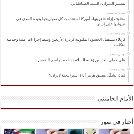
تفسير الميزان : السيد الطباطبائي
‏يوم واحد مضت
مخاوف إزاء جاهزيتها.. أميركا استخدمت كل صواريخها بعيدة المدى في
عدوانها على إيران
‏يوم واحد مضت
كربلاء تستقبل الحشود المليونية لزيارة الأربعين وسط إجراءات أمنية وخدمية
متكاملة
‏يومين مضت
على خطى الحسين (عليه السلام) د. أحمد راسم النفيس
‏يومين مضت
لماذا يشكّل مضيق هرمز أداة استراتيجية لإيران؟
الأمام الخامنئي
أخبار في صور