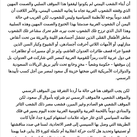
أن أبناء الشعب اليمني لم يكونوا ليقفوا هذا الموقف السلبي والصمت المهين
الذي وقفته الشعوب العربية تجاه ما يعانيه الشعب اليمني، والأمر اللافت أن
النقد دوماً يوجه للأنظمة السياسية وليس للشعوب، لكن الغريب في حالة
اليمن أن الشعوب العربية صدمتنا بهذا الخنوع والصمت المهين وهذه السلبية
وهذا الذل الذي ترزح تلك الشعوب تحت نيره، فلم تحرك مشاعر تلك الشعوب
مناظر الأطفال القتلى الذين تنتشل أجسادهم اللينة والبريئة من تحت أنقاض
منازلهم، أو الأمهات اللاتي أحرقت أجسادهن، أو الشيوخ وكبار السن الذين
قضوا جراء قصف طائرات العدوان الغاشم، ولم نرَ أي مسيرات أو تظاهرات
في دول عربية كانت رمزاً للقومية العربية كمصر التي شاركت في العدوان، بل
إن موقفها – حكومة وشعباً – مخزٍ وخانع تحت تأثير بريق الريالات السعودية
والدولارات الأمريكية التي ضختها خزينة آل سعود لمصر من أجل كسب تأييدها
الرسمي.
لكن يجب التوقف هنا في حالة ما أردنا التفرقة بين الموقف الرسمي
والموقف الشعبي، فالموقف الرسمي تم شراؤه بأموال آل سعود، لكن
الموقف الشعبي هو الصادم وغير المبرر، فشعب مصر ذلك الشعب الثائر
والمنادي دوماً باللحمة العربية والقومية العربية نجده اليوم يسير في فلك
نظامه السياسي الذي تثار حوله علامات استفهام كبيرة جدا، فأيا كانت
الطريقة التي وصل بها السيسي إلى قصر الاتحادية، لسنا في صدد مناقشتها
أو تصنيفها وتحديد هل كانت حركة انقلابية أم تكملة لثورة 25 يناير، فما يهمنا