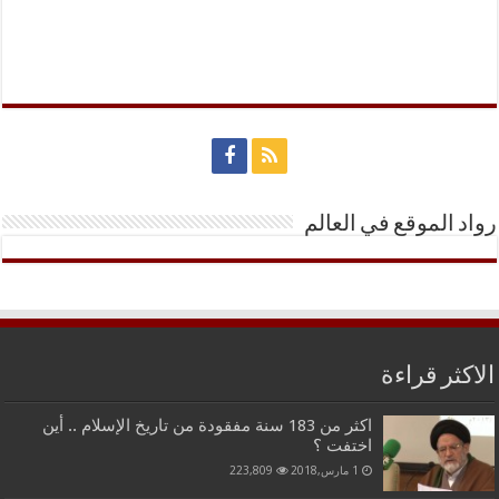
رواد الموقع في العالم
الاكثر قراءة
اكثر من 183 سنة مفقودة من تاريخ الإسلام .. أين
اختفت ؟
1 مارس,2018
223,809