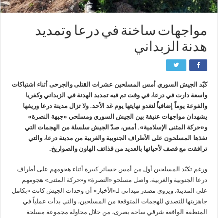
مواجهات ساخنة في درعا وتمديد
هدنة الزبداني
كبّد الجيش السوري أمس المسلحين عشرات القتلى والجرحى أثناء اشتباكات
واسعة دارت في درعا، في وقت تم فيه تمديد الهدنة في الزبداني وكفريا
والفوعة يوماً إضافياً لتغدو نهايتها يوم غد الأحد. ولا تزال مدينة درعا وريفها
يشهدان مواجهات عنيفة بين الجيش السوري ومسلحي «جبهة النصرة»
و«حركة المثنى الإسلامية». أمس، صدّ الجيش سلسلة من الهجمات التي
نفذها المسلحون على الأطراف الجنوبية والغربية من مدينة درعا، والتي
ترافقت مع قصف لأحيائها بالعديد من قذائف الهاون والصواريخ.
ورغم تكبّد المسلحين أول من أمس خسائر كبيرة أثناء هجومهم على أطراف
درعا الجنوبية والغربية، واصل مسلحو «النصرة» و«حركة المثنى» هجومهم
على المدينة. ويروي مصدر ميداني لـ«الأخبار» أن وحدات الجيش كانت «بكامل
جاهزيتها للتصدي للهجمات المتوقعة من المسلحين، والتي بدأت عملياً في
المنطقة الواقعة شرقي ساحة بصرى، من خلال محاولة مجموعة مسلحة