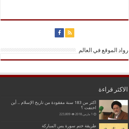
رواد الموقع في العالم
الاكثر قراءة
اكثر من 183 سنة مفقودة من تاريخ الإسلام .. أين
اختفت ؟
1 مارس,2018
223,809
طريقة ختم سورة يس المباركة