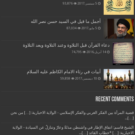
5 سبتمبر,2017
93,876
أجمل ما قيل في السيد حسن نصر الله
5 مايو,2017
87,034
دعاء القرآن قبل التلاوة وعند التلاوة وبعد التلاوة
14 أبريل,2016
74,795
أبيات في رثاء الامام الكاظم عليه السلام
10 ديسمبر,2017
59,858
Recent Comments
قضية المرأة بين الفكر الغربي والفكر الإسلامي - الولاية الاخبارية: […] من نحن
[…]...
الشيخ قاسم: اتفاق الإطار في واشنطن مذلةٌ وعارٌ وتنازلٌ عن السيادة - الولاية
الاخبارية: […] *خطاب القائد […]...