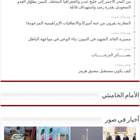
من البحر الأحمر إلى خليج عدن والجغرافيا المحتلة.. اليمن يطوّق العدو
السعودي بقدرة رصد واستهداف قاتلة
‏يوم واحد مضت
المغاربة يفرون من جنة أميركا والاتفاقيات الإبراهيمية المزعومة!
‏يوم واحد مضت
مسيرة القائد الشهيد في التبيين: بناء الوعي في مواجهة الباطل
‏يومين مضت
بصــــــائر الدرجــــــات
‏يومين مضت
كيف يكون مستقبل مضيق هرمز
الأمام الخامنئي
أخبار في صور