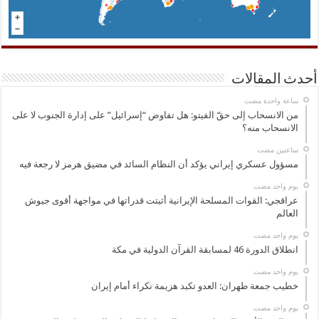
أحدث المقالات
‏ساعة واحدة مضت
من الانسحاب إلى حقّ الفيتو: هل تفاوض “إسرائيل” على إدارة الجنوب لا على
الانسحاب منه؟
‏ساعتين مضت
مسؤول عسكري إيراني يؤكد أن النظام السائد في مضيق هرمز لا رجعة فيه
‏يوم واحد مضت
عراقجي: القوات المسلحة الإيرانية أثبتت قدراتها في مواجهة أقوى جيوش
العالم
‏يوم واحد مضت
انطلاق الدورة 46 لمسابقة القرآن الدولية في مكة
‏يوم واحد مضت
خطيب جمعة طهران: العدو تكبد هزيمة نكراء أمام إيران
‏يوم واحد مضت