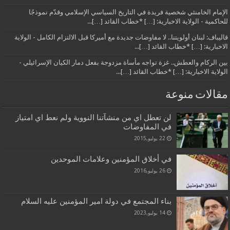
الإمام الخامنئي شخصية فريدة في التاريخ السياسي الإسلامي وقدّم نموذجًا
للحاكمية - الولاية الاخبارية: […] *خطاب القائد […]...
قاليباف: لبنان أولويتنا.. لا مفاوضات جديدة مع أميركا قبل الالتزام الكامل - الولاية
الاخبارية: […] *خطاب القائد […]...
بين الركام والعطش.. غزة تواجه مأساة مزدوجة بفعل دمار الكيان الإسرائيلي -
الولاية الاخبارية: […] *خطاب القائد […]...
مقالات منوعة
لن تعطل اي من منشآتنا النووية ولم نعط اي امتياز
في المفاوضات
22 يوليو,2015
في أخلاق المؤمنين وعلامات الموحدين
26 يوليو,2016
بناء المجتمع في دولة امير المؤمنين عليه السلام
14 يوليو,2023