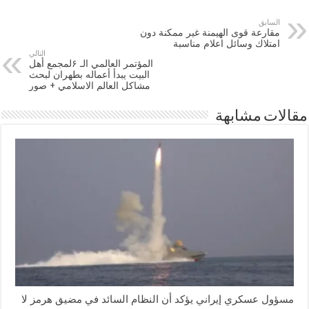
السابق
مقارعة قوى الهيمنة غير ممكنة دون
امتلاك وسائل اعلام مناسبة
التالي
المؤتمر العالمي الـ ۶لمجمع أهل
البيت يبدأ أعماله بطهران لبحث
مشاكل العالم الاسلامي + صور
مقالات مشابهة
مسؤول عسكري إيراني يؤكد أن النظام السائد في مضيق هرمز لا