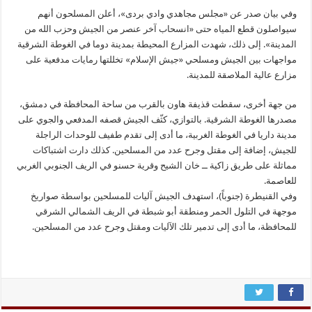
وفي بيان صدر عن «مجلس مجاهدي وادي بردى»، أعلن المسلحون أنهم
سيواصلون قطع المياه حتى «انسحاب آخر عنصر من الجيش وحزب الله من
المدينة». إلى ذلك، شهدت المزارع المحيطة بمدينة دوما في الغوطة الشرقية
مواجهات بين الجيش ومسلحي «جيش الإسلام» تخللتها رمايات مدفعية على
مزارع عالية الملاصقة للمدينة.
من جهة أخرى، سقطت قذيفة هاون بالقرب من ساحة المحافظة في دمشق،
مصدرها الغوطة الشرقية. بالتوازي، كثّف الجيش قصفه المدفعي والجوي على
مدينة داريا في الغوطة الغربية، ما أدى إلى تقدم طفيف للوحدات الراجلة
للجيش، إضافة إلى مقتل وجرح عدد من المسلحين. كذلك دارت اشتباكات
مماثلة على طريق زاكية ــ خان الشيح وقرية حسنو في الريف الجنوبي الغربي
للعاصمة.
وفي القنيطرة (جنوباً)، استهدف الجيش آليات للمسلحين بواسطة صواريخ
موجهة في التلول الحمر ومنطقة أبو شبطة في الريف الشمالي الشرقي
للمحافظة، ما أدى إلى تدمير تلك الآليات ومقتل وجرح عدد من المسلحين.