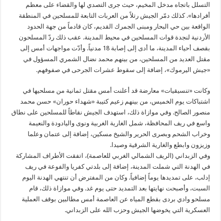
التسلل باتجاه مدخل المخيم، حيث جرى التصدي لها والقضاء على معظم
أفرادها». كذلك دمّر الجيش رتلاً من العربات التابعة للمسلحين في المنطقة
الواقعة بين حي البحار ومبنى الجمرك القديم، كان قادماً من جهة الحدود
الأردنية لنجدة قوات المسلحين في محيط المدينة. عقب ذلك ردّ المسلحون
بقصف أحياء المدينة، ما أدى إلى إصابة 18 مدنياً. وأدّت مواجهات أمس إلى
مقتل العديد من المسلحين، من بينهم محمد نضال الشمري المسؤول في
«جيش اليرموك»، إضافة إلى سقوط عشرات الجرحى في صفوفهم.
وكانت «تنسيقيات» معارضة قد أعلنت أمس مقتل ثمانية من مسلحيها في
اشتباكات يوم الخميس، من بينهم زعيم كتيبة «شهداء حوران» حسن محمد
منصور الصالح. وفي موازاة ذلك، استهدف الجيش نقاطاً للمسلحين على نطاق
واسع في ريف المحافظة، شمل الغارية الغربية ونوى واليادودة والنعيمة
وخراب الشحم وبصرى الحرير والشيخ مسكين، إضافة إلى عتمان وعلما
وزيزون وابطع والغارية الشرقية وصيدا.
وفي الزبداني (الريف الشمالي الغربي للعاصمة)، اتفقت الأطراف المشاركة
في الهدنة التي شملت المدينة، إضافة إلى بلدتي كفريا والفوعة في ريف
إدلب، على تمديدها يوماً إضافياً. وكان من المفترض أن تنتهي الهدنة اليوم
السبت، وأصبحت نهايتها بعد التمديد حتى يوم غد. وفي موازاة ذلك، قام
مسلحو وادي بردى بقطع المياه عن العاصمة أمس مطالبين بوقف العملية
العسكرية التي يخوضها الجيش وحزب الله على الزبداني.