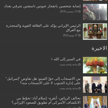
إصابة شخصين بانفجار عبوتين ناسفتين شرقي بغداد
13 ديسمبر,2019
الرئيس الإيراني يؤكد على العلاقة القوية والمتجذرة
مع العراق
27 يونيو,2022
الاخيرة
في السير إلى الله ١
‏ساعة واحدة مضت
من الانسحاب إلى حقّ الفيتو: هل تفاوض “إسرائيل”
على إدارة الجنوب لا على الانسحاب منه؟
‏ساعة واحدة مضت
تحالف الرياض- أنقره- إسلام آباد: تحوّط من
الانكشاف الأميركي أم تطويق للصعود الإيراني؟
‏ساعة واحدة مضت