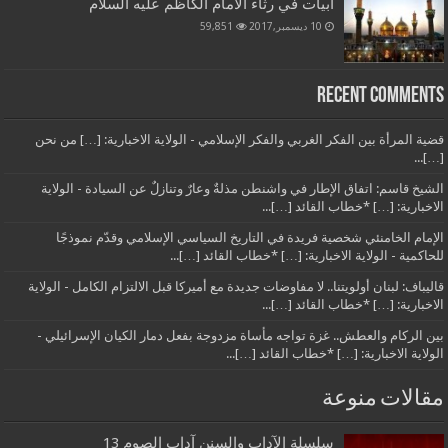
أبيات في رثاء الامام الكاظم عليه السلام
10 ديسمبر,2017
59,851
Recent Comments
قضية المرأة بين الفكر الغربي والفكر الإسلامي - الولاية الاخبارية: […] من نحن
[…]...
الشيخ قاسم: اتفاق الإطار في واشنطن مذلةٌ وعارٌ وتنازلٌ عن السيادة - الولاية
الاخبارية: […] *خطاب القائد […]...
الإمام الخامنئي شخصية فريدة في التاريخ السياسي الإسلامي وقدّم نموذجًا
للحاكمية - الولاية الاخبارية: […] *خطاب القائد […]...
قاليباف: لبنان أولويتنا.. لا مفاوضات جديدة مع أميركا قبل الالتزام الكامل - الولاية
الاخبارية: […] *خطاب القائد […]...
بين الركام والعطش.. غزة تواجه مأساة مزدوجة بفعل دمار الكيان الإسرائيلي -
الولاية الاخبارية: […] *خطاب القائد […]...
مقالات منوعة
سلسلة الآداب والسنن آداب الصوم 13