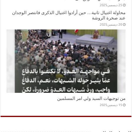
25 ديسمبر,2025
محاولة اغتيال ثانية… حين أرادوا اغتيال الذكرى فانتصر الوجدان
عند صخرة الروشة
20 ديسمبر,2025
من توجيهات السيد ولي امر المسلمين
15 ديسمبر,2025