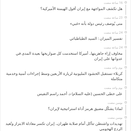
هل تكشف المواجهة مع إيران أفول الهيمنة الأميركية؟
متى يُوصف رئيس دولة بأنه «غبي»
تفسير الميزان : السيد الطباطبائي
مخاوف إزاء جاهزيتها.. أميركا استخدمت كل صواريخها بعيدة المدى في
عدوانها على إيران
‏يوم واحد مضت
كربلاء تستقبل الحشود المليونية لزيارة الأربعين وسط إجراءات أمنية وخدمية
متكاملة
‏يوم واحد مضت
على خطى الحسين (عليه السلام) د. أحمد راسم النفيس
‏يومين مضت
لماذا يشكّل مضيق هرمز أداة استراتيجية لإيران؟
‏يومين مضت
تهديدات واشنطن تتآكل أمام صلابة طهران.. إيران تكسر معادلة الابتزاز وتُعيد
الردع الهجومي