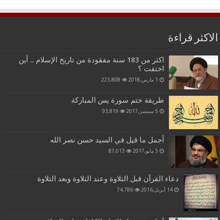
الاكثر قراءة
اكثر من 183 سنة مفقودة من تاريخ الإسلام .. أين
اختفت ؟
1 مارس,2018
223,808
طريقة ختم سورة يس المباركة
5 سبتمبر,2017
93,819
أجمل ما قيل في السيد حسن نصر الله
5 مايو,2017
87,013
دعاء القرآن قبل التلاوة وعند التلاوة وبعد التلاوة
14 أبريل,2016
74,786