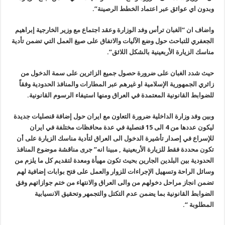
وبدون اي عوائق عبر اعتماد الخطط الرصينة”.
واضاف ان “الغبان ترأس وفد الوزارة وعقد اجتماع مع وزير الخارجية إبراهيم
الجعفري للتباحث حول وضع الآليات والاتفاق على صيغ العمل التي تضمن تأدية
مناسك الزيارة الأربعينية بالشكل اللائق”.
حيث شدد الغبان على ضرورة حصول جميع الزائرين على سمة الدخول من
زائري الجمهورية الإسلامية او غيرهم عبر المطارات والمنافذ الحدودية وفقاً
للضوابط القانونية المعتمدة في العراق ومنها استيفاء الرسوم القانونية.
وبين وفد وزارة الداخلية ضرورة التعاون مع ايران حول إضافة قنصليات جديدة
ليكون عددها من 4 الى 15 قنصلية في عدة محافظات مختلفة في ايران
للإسراع في إصدار تأشيرة الدخول الى العراق لتأدية مناسك الزيارة على أن
تكون محددة فقط للزيارة الأربعينية , مبينا انه” جرى مناقشة موضوع المنافذ
الحدودية بين البلدين الجارين بحيث تكون مهيأة ومعدة لتقديم كل ما يلزم من
وسائل الراحة وتسهيل الإجراءات للزوار والعمل على فتح بوابات إضافية لهم
تضمن انجاز مراحل دخولهم من والى العراق والانتهاء من ختم جوازاتهم وفق
الضوابط القانونية بما يضمن عدم التكتل والتجمهر وتحقيق الانسيابية
المطلوبة “.