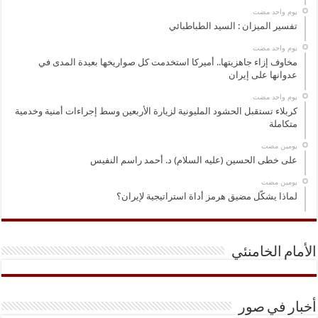
‏يوم واحد مضت
تفسير الميزان : السيد الطباطبائي
‏يوم واحد مضت
مخاوف إزاء جاهزيتها.. أميركا استخدمت كل صواريخها بعيدة المدى في
عدوانها على إيران
‏يوم واحد مضت
كربلاء تستقبل الحشود المليونية لزيارة الأربعين وسط إجراءات أمنية وخدمية
متكاملة
‏يومين مضت
على خطى الحسين (عليه السلام) د. أحمد راسم النفيس
‏يومين مضت
لماذا يشكّل مضيق هرمز أداة استراتيجية لإيران؟
الأمام الخامنئي
أخبار في صور