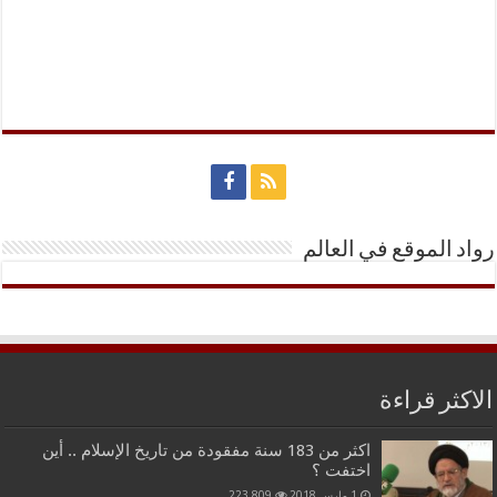
رواد الموقع في العالم
الاكثر قراءة
اكثر من 183 سنة مفقودة من تاريخ الإسلام .. أين
اختفت ؟
1 مارس,2018
223,809