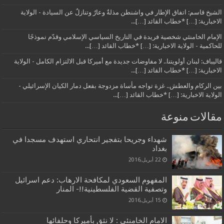
الشيخ قاسم: اتفاق الإطار في واشنطن مذلةٌ وعارٌ وتنازلٌ عن السيادة - الولاية
الاخبارية: […] *خطاب القائد […]...
الإمام الخامنئي شخصية فريدة في التاريخ السياسي الإسلامي وقدّم نموذجًا
للحاكمية - الولاية الاخبارية: […] *خطاب القائد […]...
قاليباف: لبنان أولويتنا.. لا مفاوضات جديدة مع أميركا قبل الالتزام الكامل - الولاية
الاخبارية: […] *خطاب القائد […]...
بين الركام والعطش.. غزة تواجه مأساة مزدوجة بفعل دمار الكيان الإسرائيلي -
الولاية الاخبارية: […] *خطاب القائد […]...
مقالات منوعة
شهداء وجريحا بتفجير انتحاري استهدف مسجدا في
بغداد
22 أبريل,2016
المفهوم السعودي لمكافحة الارهاب: دعم اسرائيل
وتصفية القضية الفلسطينية!!- المنار
15 أبريل,2016
الامام الخامنئي : لا نثق بأميركا وحلفائها