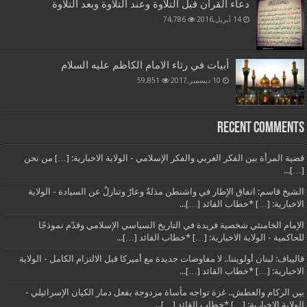
دعاء القرآن قبل التلاوة وعند التلاوة وبعد التلاوة
14 أبريل,2016
74,786
أبيات في رثاء الامام الكاظم عليه السلام
10 ديسمبر,2017
59,851
Recent Comments
قضية المرأة بين الفكر الغربي والفكر الإسلامي - الولاية الاخبارية: […] من نحن
[…]...
الشيخ قاسم: اتفاق الإطار في واشنطن مذلةٌ وعارٌ وتنازلٌ عن السيادة - الولاية
الاخبارية: […] *خطاب القائد […]...
الإمام الخامنئي شخصية فريدة في التاريخ السياسي الإسلامي وقدّم نموذجًا
للحاكمية - الولاية الاخبارية: […] *خطاب القائد […]...
قاليباف: لبنان أولويتنا.. لا مفاوضات جديدة مع أميركا قبل الالتزام الكامل - الولاية
الاخبارية: […] *خطاب القائد […]...
بين الركام والعطش.. غزة تواجه مأساة مزدوجة بفعل دمار الكيان الإسرائيلي -
الولاية الاخبارية: […] *خطاب القائد […]...