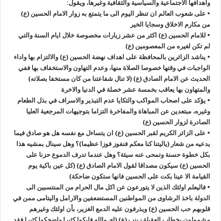
واهدافها الاجتماعية والسياسية والثقافية وغيرها، ويقول:
• على شعوب العالم ان تنظر اليوم الى ما يتمتع به زوار الامام الحسين (ع)
من مكارم الاخلاق وسجايا الخير
• للامام الحسين (ع) اكثر من عشر زيارات مخصوصة خلال ايام السنة والتي
لم تكن لغيره من المعصومين (ع)
• يناشد الزائرين بالمحافظة على اهداف نهضة الحسين (ع) والالتزام بها واداء
الواجبات في وقتها خصوصا الصلاة منها، وعدم التهاون والاستخفاف بها ففي
الحديث عن الامام الصادق (ع) (لا تنال شفاعتنا من كان مستخفا بصلاته)
والمتهاون بها يعاقب بخمسة عشر خصلة في الدنيا والاخرة
• يؤكد على اصحاب المواكب والتكايا عدم التبذير والاسراف في بذل الطعام
وغيره، مبتعدين عن المباهاة والمفاخرة التزاما بتوجيهات المرجعية العليا
الصادرة لزوار الحسين (ع)
• على الزائر الكريم لقبر الحسين (ع) ان يتساءل مع نفسه هل هو صادق فيما
يدعيه من شعار (ياليتنا كنا معكم فنفوز فوزا عظيما)؟ وهل سينال بمشيه هذا
بكل خطوة حسنة وتمحى عنه سيئة؟ وهل عندما تدرف الدموع حزنا على
الحسين (ع) سيكون مصداقا لقول الامام الصادق (ع) (كل عين باكية يوم
القيامة الا عينا بكت على الحسين فانها ستكون ضاحكة)
• فاليعلم اولئك الذين لا يتورعون عن اكل مال الحرام من المنتسبين الى
الدولة باخذ الرشاوى من المواطنين المستضعفين والارامل واليتامى ممن في
قلوبهم حب الحسين (ع) ويذرفون عليه الدمع الغزير، بأن اولئك وغيرهم
مشمولون بخطاب العقيلة زينب (ع) (اي والله فابكوا كثيرا واضحكوا كثيرا فقد