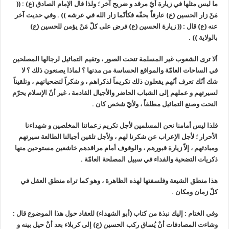
ما ليس مثلها في زيارة أيّ مرقد و ضريح آخر ؛ ولذا قال الإمام الصادق (ع) : ((
مَنْ زار الحسين (ع) عارفاً بحقّه فكأنّما زار الله في عرشه )) . وفي حديث آخر
عنه (ع) قال : (( زيارة الحسين (ع) فرض على كلّ مَنْ يؤمن للحسين (ع)
بالولاية )) .
ألا ترى الشعوب غير المسلمة تنحت الصور ، وتقيم التماثيل لرجالها المصلحين
في الساحات العامّة والمواقع الحساسة من مدنها ؟ لماذا يصنعون ذلك ؟ لا
شك أنّك تعرف أنّهم يفعلون ذلك تكريماً لذكراهم ، و شكراً لتضحياتهم ، وتلقيناً
لسيرتهم و عملهم إلى الشباب الحاضر والأجيال القادمة ، غير أنّ الإسلام يحرّم
النحت وصنع التماثيل مطلقاً ، ولأيّ شخص كان .
فلذا ليس أمامنا نحن المسلمين لأجل تكريم زعمائنا المخلصين و شهداءنا
الأحرار ؛ لأجل الإعراب عن شكرنا لهم ، ولأجل تلقين أجيالنا الطالعة سيرتهم
ومبادئهم ، إلاّ زيارة قبورهم ، والوقوف أمام مراقدهم خاشعين مستوحين منها
ذكريات التضحية والفداء في سبيل المصلحة العامّة .
هذا منطق الشيعة وفلسفتها لهذه الظاهرة ، وهو كما تراه منطق العقل في
كلّ زمان ومكان .
وفي الختام : إليك نبذة من كتاب (أبو الشهداء) للعقاد حول هذا الموضوع قال :
وشاءت المصادفات أنْ يُساق ركب الحسين (ع) إلى كربلاء بعد أنْ حيل بينه و