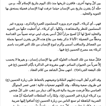
بين كلّ وجهة اُخرى ، فاقترن تاريخها منذ ذلك اليوم بتاريخ الإسلام كلّه ، و من
حقّه أنْ يقترن بتاريخ بني الإنسان حيثما عرفت لهذا الإنسان فضيلة يستحق بها
التنويه والتخليد .
فهي ـ أي كربلاء ـ اليوم حرم يزوره المسلمون للعبرة والذكرى ، ويزوره غير
المسلمين للنظر والمشاهدة ، ولكنّها ـ أي كربلاء ـ لو أُعطيت حقّها من التنويه
والتخليد لحقّ لها أنْ تُصبح مزاراً لكلّ آدمي يعرف لبني نوعه نصيباً من القداسة
وحظّاً من الفضيلة ؛ لأنّنا لا نذكر بقعة من بقاع هذه الأرض يقترن اسمها بجملة
من الفضائل والمناقب أسمى وألزم لنوع الإنسان من تلك التي اقترنت باسم
كربلاء بعد مصرع الحسين (ع) فيها .
فكلّ صفة من تلك الصفات العلويّة التي بها الإنسان إنسان ، و بغيرها لا يحسب
إلاّ ضرباً من الحيوان السائم ، فهي مقرونة في الذاكرة بأيّام الحسين (ع) في
تلك البقعة الجرداء(1) . انتهى محلّ الشاهد من كلام العقاد .
وقد التزم أهل البيت (عليهم السّلام) وشيعتهم بالحفاظ على زيارة الحسين (ع)
في ظروف صعبة وشاقّة ، وقد كلّفتهم تضحيات غالية ؛ ففي عصر المتوكّل
العباسي مثلاً فرضت ضريبة مالية قدرها ألف دينار من ذهب على كلّ شخص
يرد كربلاء لزيارة قبر الحسين (ع) ، ولمّا رأت السلطات العباسيّة أنّ هذه
الضريبة الباهظة لم تمنع الناس من زيارة الحسين (ع) أضافوا إليها ضريبة
دموية ، فكانوا يقتلون من كلّ عشرة زائرين واحداً يعيّن من بينهم بطريق