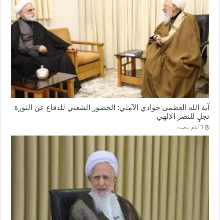
آية الله العظمى جوادي الآملي: الحضور الشعبي للدفاع عن الثورة
تجلٍ للنصر الإلهي