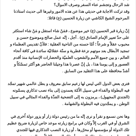
شد الرحال وتجشم عناء السفر وصرف الاموال؟
وقد تركت الاجابة في حديثي هذا عن هذه الامور وغيرها الى حديث استاذنا
المرحوم الشيخ الكاشي عن زيارة الحسين (ع) قائلا:
إنّ زيارة قبر الحسين (ع) خير موضوع ، فمَنْ شاء استقل و مَنْ شاء استكثر
على حدّ تعبير الإمام الصادق (ع) . أجل ، إنّه عمل صالح وموضوع حسن و
محبوب عقلاً و شرعاً ؛ أمّا حسنه من الناحية العقلية : فلأنّ تقديس العظماء و
تمجيد الأبطال بعد موتهم نزعة فطرية و سنّة عقلائيّة سائدة في كافة أنحاء
العالم ، و بين جميع الأمم والشعوب العلميّة والحضارات الإنسانية منذ أقدم
العصور و إلى يومنا هذا ، بل إنّ عصرنا هذا وجيلنا الحاضر هو أكثر تمسّكاً و
أشدّ محافظة على هذا التقليد من السابق .
فترى بعض الدول التي ليس لها زعيم سابق معروف و بطل عالمي شهير تمجّد
فيه البطولة والفداء في سبيل الاُمّة يعمدون إلى بناء نصب تذكاري يسمّونه
(الجندي المجهول) ، يرمزون به إلى التضحية الفذّة والفداء المثالي في سبيل
الوطن ، و يمجّدون فيه البطولة والشهامة .
وها نحن نسمع و نقرأ و نرى إنّه ما من رئيس دولة زار أو يزور دولة اُخرى في
الشرق أو في الغرب إلاّ وكان في برامج زيارته موعد خاص لزيارة ضريح عظيم
تلك الدولة أو مؤسسها أو محرّرها ، أو زيارة النصب التذكاري فيها للجندي