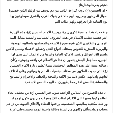
ذهبتم بعارها وشنارها)
• ان الحسين (ع) بريء كبراءة الذئب من دم يوسف من اولئك الذين خضموا
اموال العراقيين وصيروها لهم ملكا في بنوك الغرب والشرق سيطوقون بها
يوم القيامة نارا تحرقهم ولهم عذاب اليم
جاء حديثه هذا بمناسبة ذكرى زيارة اربعينية الامام الحسين (ع)، هذه الزيارة
التي تجسد عظمة الاسلام في هذه الضروف الحساسة والصعبة مقابل المد
الارهابي والتكفيري الذي شوه صورة الاسلام والمسلمين باساليبه الهمجية
والبربرية المقززة للنفوس بمختلف انواع القتل وتقطيع الاعضاء وسمل الاعين
واسترقاق العوائل وتفجير الاماكن العامة وغيرها من الاعمال التي يندى لها
الجبين، مما جعل البعض يتصور ان هذا هو الاسلام في واقعه وجوهره، وكأن
رسالته مبنية على هذه المظاهر الوحشية، بينما (تظهر زيارة الامام الحسين
(ع) التي جذبت الملايين من مختلف جنسيات العالم وقومياتهم وعلى اختلاف
لغاتهم واديانهم، عكس ذلك من الالفة والمحبة والعطف والاحترام والتسامح
والمساعدة للبعض الاخر مما يظهورن به الوجه الناصع للاسلام).
ان هذه الجموع من الملايين الزاحفة صوب قبر الحسين (ع) من مختلف انحاء
العالم ركوبا وسيرا على الاقدام لمئات الكيلومترات من دون تكون لهم زاد
وراحلة، مكتفية بملابسها الشخصية، يرافقها العطاء والاخلاق النبوية من تراحم
وتحاب وتواد وتآلف وكانهم من اسرة وعائلة واحدة ابوهم محمد وعلي (ص)