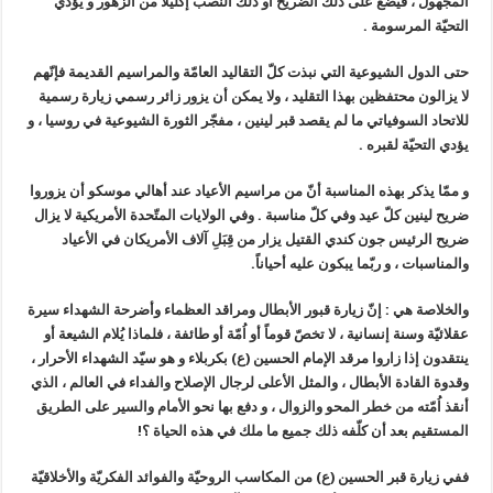
المجهول ، فيضع على ذلك الضريح أو ذلك النصب إكليلاً من الزهور و يؤدي
التحيّة المرسومة .
حتى الدول الشيوعية التي نبذت كلّ التقاليد العامّة والمراسيم القديمة فإنّهم
لا يزالون محتفظين بهذا التقليد ، ولا يمكن أن يزور زائر رسمي زيارة رسمية
للاتحاد السوفياتي ما لم يقصد قبر لينين ، مفجّر الثورة الشيوعية في روسيا ، و
يؤدي التحيّة لقبره .
و ممّا يذكر بهذه المناسبة أنّ من مراسيم الأعياد عند أهالي موسكو أن يزوروا
ضريح لينين كلّ عيد وفي كلّ مناسبة . وفي الولايات المتّحدة الأمريكية لا يزال
ضريح الرئيس جون كندي القتيل يزار من قِبَلِ آلاف الأمريكان في الأعياد
والمناسبات ، و ربّما يبكون عليه أحياناً.
والخلاصة هي : إنّ زيارة قبور الأبطال ومراقد العظماء وأضرحة الشهداء سيرة
عقلائيّة وسنة إنسانية ، لا تخصّ قوماً أو اُمّة أو طائفة ، فلماذا يُلام الشيعة أو
ينتقدون إذا زاروا مرقد الإمام الحسين (ع) بكربلاء و هو سيّد الشهداء الأحرار ،
وقدوة القادة الأبطال ، والمثل الأعلى لرجال الإصلاح والفداء في العالم ، الذي
أنقذ اُمّته من خطر المحو والزوال ، و دفع بها نحو الأمام والسير على الطريق
المستقيم بعد أن كلّفه ذلك جميع ما ملك في هذه الحياة ؟!
ففي زيارة قبر الحسين (ع) من المكاسب الروحيّة والفوائد الفكريّة والأخلاقيّة