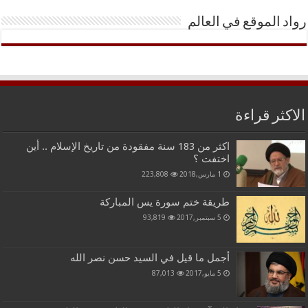
رواد الموقع في العالم
الاكثر قراءة
اكثر من 183 سنة مفقودة من تاريخ الإسلام .. أين
اختفت ؟
1 مارس,2018
223,808
طريقة ختم سورة يس المباركة
5 سبتمبر,2017
93,819
أجمل ما قيل في السيد حسن نصر الله
5 مايو,2017
87,013