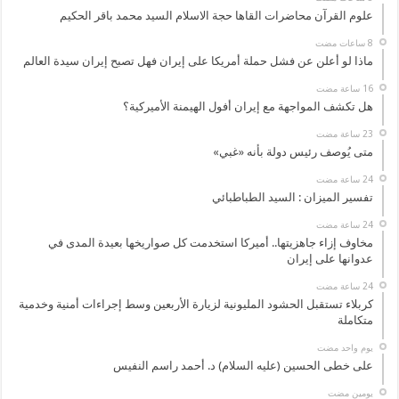
علوم القرآن محاضرات القاها حجة الاسلام السيد محمد باقر الحكيم
ماذا لو أعلن عن فشل حملة أمريكا على إيران فهل تصبح إيران سيدة العالم
هل تكشف المواجهة مع إيران أفول الهيمنة الأميركية؟
متى يُوصف رئيس دولة بأنه «غبي»
تفسير الميزان : السيد الطباطبائي
مخاوف إزاء جاهزيتها.. أميركا استخدمت كل صواريخها بعيدة المدى في
عدوانها على إيران
كربلاء تستقبل الحشود المليونية لزيارة الأربعين وسط إجراءات أمنية وخدمية
متكاملة
‏يوم واحد مضت
على خطى الحسين (عليه السلام) د. أحمد راسم النفيس
‏يومين مضت