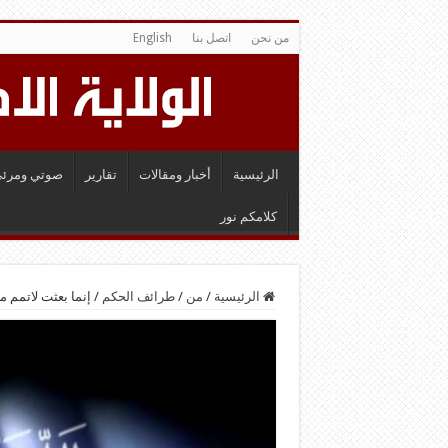
من نحن
اتصل بنا
English
الرئيسية
أخبار ومقالات
تقارير
صوتي ومرئي
كلامكم نور
الرئيسية
/
من
/
طرائف الحكم
/
إنما بعثت لاتمم مك