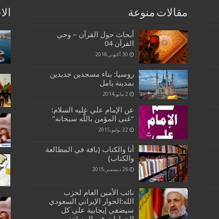
مقالات منوعة
الا
أبحاث حول القرآن – وحي
القرآن 04
30 أكتوبر,2018
روسيا: بناء مسجدين جديدين
بمدينة يامل
2 مايو,2014
عن الإمام علي عليه السلام:
“غنى المؤمن باللَّه سبحانه”
22 يوليو,2015
أنا والكتاب (باقة في المطالعة
والكتاب)
26 ديسمبر,2015
نائب الأمين العام لحزب
الله:الحوار الإيراني السعودي
سيضفي إيجابية علي كل