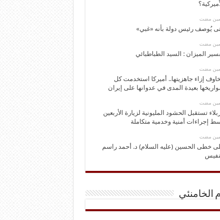
أميركية؟
ومين مضت
ى يُوصف رئيس دولة بأنه «غبي»
ومين مضت
سير الميزان : السيد الطباطبائي
ومين مضت
اوف إزاء جاهزيتها.. أميركا استخدمت كل
اريخها بعيدة المدى في عدوانها على إيران
ومين مضت
بلاء تستقبل الحشود المليونية لزيارة الأربعين
ط إجراءات أمنية وخدمية متكاملة
ومين مضت
ى خطى الحسين (عليه السلام) د. أحمد راسم
نفيس
م الخامنئي