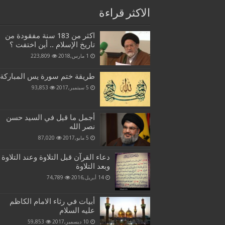
الاكثر قراءة
اكثر من 183 سنة مفقودة من
تاريخ الإسلام .. أين اختفت ؟
1 مارس,2018
223,809
طريقة ختم سورة يس المباركة
5 سبتمبر,2017
93,853
أجمل ما قيل في السيد حسن
نصر الله
5 مايو,2017
87,020
دعاء القرآن قبل التلاوة وعند التلاوة
وبعد التلاوة
14 أبريل,2016
74,789
أبيات في رثاء الامام الكاظم
عليه السلام
10 ديسمبر,2017
59,853