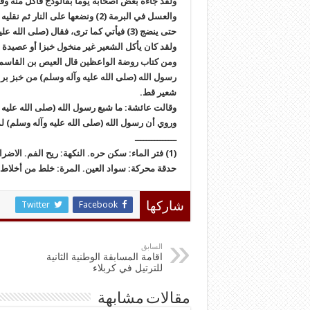
ولقد جاءه بعض أصحابه يوما بفالوذج فأكل منه وقا
والعسل في البرمة (2) ونضعها على
حتى ينضج (3) فيأتي كما ترى، فقال (صلى الله عليه وآله وسلم): إن هذا الطعام طيب.
ولقد كان يأكل الشعير غير منخول خبزا أو عصيدة ف
ومن كتاب روضة الواعظين قال العيص بن القاسم ق
رسول الله (صلى الله عليه وآله وسلم) من خبز بر 
شعير قط.
وقالت عائشة: ما شبع رسول الله (صلى الله عليه
وروي أن رسول الله (صلى الله عليه وآله وسلم) لم يأك
ـــــــــــــــ
(1) فتر الماء: سكن حره. النكهة: ريح الفم. ال
حدقة محركة: سواد العين. المرة: خلط من أخلاط ا
Twitter
Facebook
شاركها
السابق
اقامة المسابقة الوطنية الثانية
للترتيل في کربلاء
مقالات مشابهة