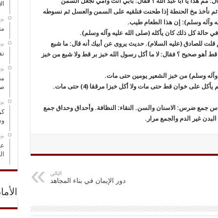
ل: مم هذا يا أبا عبد الله ؟ فقال: بأبي أنت وأمي نجعل السمن
ال
 النار ثم نقليه ثم نأخذ مخ الحنطة إذا طحنت فنلقيه على السمن والعسل ثم نسوطه
‏ي
مت
ي حالة كل ذلك كان يأكله (صلى الله عليه وآله وسلم).
لت للصادق (عليه السلام). حديث يروى عن أبيك أنه قال: ما شبع
‏ي
تف
قط أهو صحيح ؟ فقال: لا ما أكل رسول الله خبز بر قط ولا شبع من خبز
‏ي
 وآله وسلم) من خبز الشعير يومين حتى مات.
مخ
ل على خوان قط حتى مات ولا أكل خبزا مرققا (4) حتى مات.
صو
‏ي
اضراس جمع ضرس: الاسنان والسن. النقاء: النظافة. وأحداق وحداق جمع
كر
لبدن غير الدم والجمع مرار.
وس
‏ي
عل
ال
التالي
دور الإيمان في بناء المجاهد
الأما