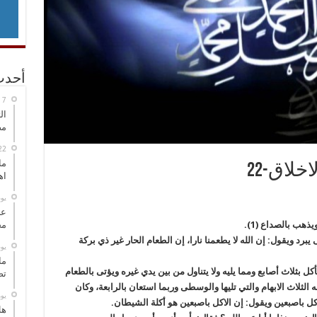
أحدث
ال
مض
ما
خلاق-22
اه
‏ي
عل
ذهب بالصداع (1).
مح
يبرد ويقول: إن الله لا يطعمنا نارا، إن الطعام الحار غير ذي بركة
‏ي
ما
ل بثلاث أصابع ومما يليه ولا يتناول من بين يدي غيره ويؤتى بالطعام
تص
لثلاث الابهام والتي تليها والوسطى وربما استعان بالرابعة، وكان
‏ي
أكل باصبعين ويقول: إن الاكل باصبعين هو أكلة الشيطان.
هل